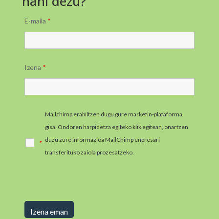
nahi dezu?
E-maila
*
Izena
*
Mailchimp erabiltzen dugu gure marketin-plataforma
gisa. Ondoren harpidetza egiteko klik egitean, onartzen
duzu zure informazioa MailChimp enpresari
*
transferituko zaiola prozesatzeko.
MailChimpen
pribatutasun-praktikei buruzko informazio gehiago jaso
ezazu hemen.