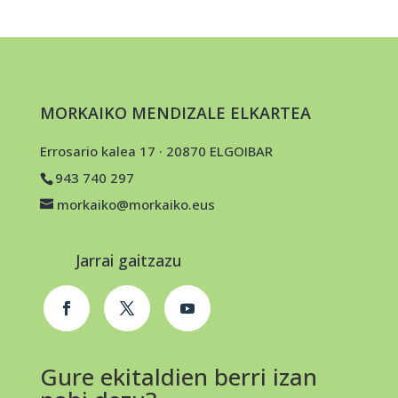
MORKAIKO MENDIZALE ELKARTEA
Errosario kalea 17 · 20870 ELGOIBAR
943 740 297
morkaiko@morkaiko.eus
Jarrai gaitzazu
Gure ekitaldien berri izan