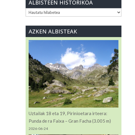
ALBISTEEN HISTORIKOA
ALBISTEEN
HISTORIKOA
AZKEN ALBISTEAK
Uztailak 18 eta 19, Pirinioetara irteera:
Punda de ra Faixa – Gran Facha (3.005 m)
2026-06-24