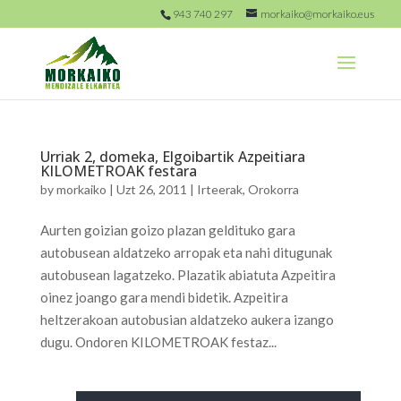
943 740 297
morkaiko@morkaiko.eus
Urriak 2, domeka, Elgoibartik Azpeitiara
KILOMETROAK festara
by
morkaiko
|
Uzt 26, 2011
|
Irteerak
,
Orokorra
Aurten goizian goizo plazan geldituko gara
autobusean aldatzeko arropak eta nahi ditugunak
autobusean lagatzeko. Plazatik abiatuta Azpeitira
oinez joango gara mendi bidetik. Azpeitira
heltzerakoan autobusian aldatzeko aukera izango
dugu. Ondoren KILOMETROAK festaz...