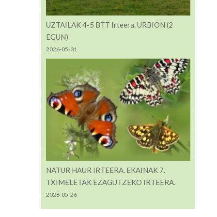
UZTAILAK 4-5 BTT Irteera. URBION (2
EGUN)
2026-05-31
NATUR HAUR IRTEERA. EKAINAK 7.
TXIMELETAK EZAGUTZEKO IRTEERA.
2026-05-26