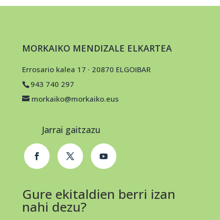
MORKAIKO MENDIZALE ELKARTEA
Errosario kalea 17 · 20870 ELGOIBAR
943 740 297
morkaiko@morkaiko.eus
Jarrai gaitzazu
Gure ekitaldien berri izan
nahi dezu?