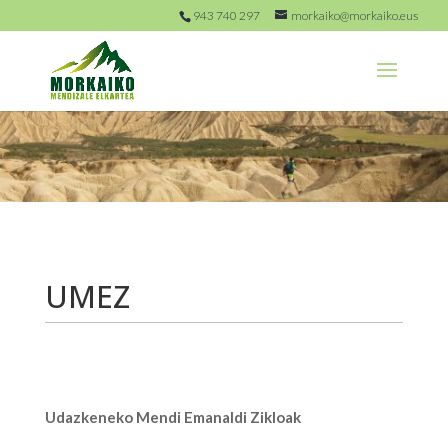
943 740 297
morkaiko@morkaiko.eus
UMEZ
Udazkeneko Mendi Emanaldi Zikloak