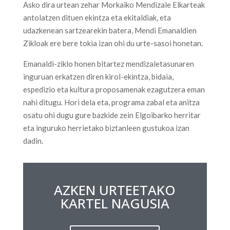
Asko dira urtean zehar Morkaiko Mendizale Elkarteak
antolatzen dituen ekintza eta ekitaldiak, eta
udazkenean sartzearekin batera, Mendi Emanaldien
Zikloak ere bere tokia izan ohi du urte-sasoi honetan.
Emanaldi-ziklo honen bitartez mendizaletasunaren
inguruan erkatzen diren kirol-ekintza, bidaia,
espedizio eta kultura proposamenak ezagutzera eman
nahi ditugu. Hori dela eta, programa zabal eta anitza
osatu ohi dugu gure bazkide zein Elgoibarko herritar
eta inguruko herrietako biztanleen gustukoa izan
dadin.
AZKEN URTEETAKO
KARTEL NAGUSIA