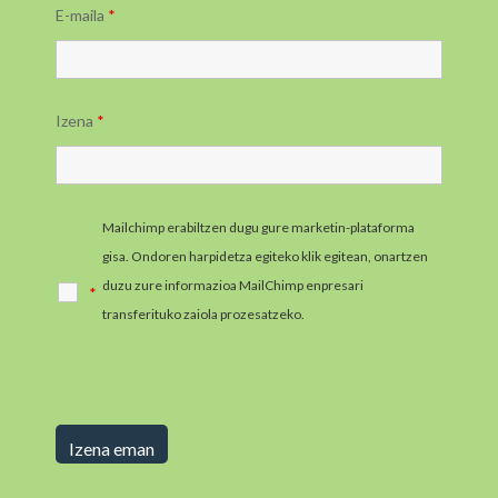
E-maila
*
Izena
*
Mailchimp erabiltzen dugu gure marketin-plataforma
gisa. Ondoren harpidetza egiteko klik egitean, onartzen
duzu zure informazioa MailChimp enpresari
*
transferituko zaiola prozesatzeko.
MailChimpen
pribatutasun-praktikei buruzko informazio gehiago jaso
ezazu hemen.