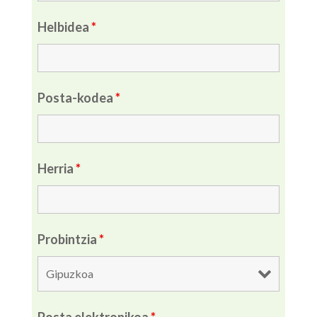
Helbidea
*
Posta-kodea
*
Herria
*
Probintzia
*
Posta elektronikoa
*