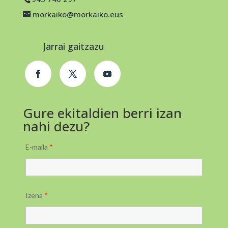
morkaiko@morkaiko.eus
Jarrai gaitzazu
Gure ekitaldien berri izan
nahi dezu?
E-maila
*
Izena
*