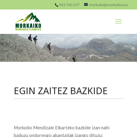
943 740 297
morkaiko@morkaiko.eus
EGIN ZAITEZ BAZKIDE
Morkaiko
Mendizale Elkarteko bazkide izan nahi
baduzu ondorengo abantailak izango dituzu: