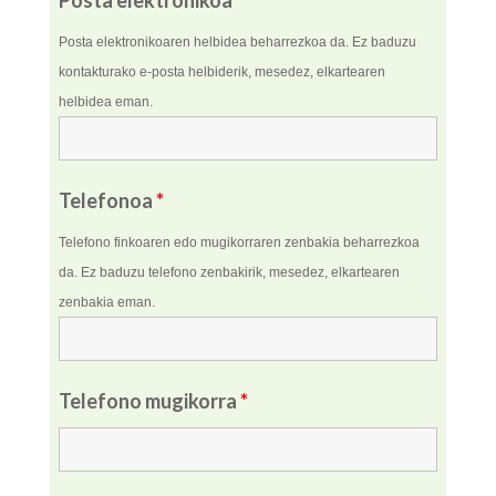
Posta elektronikoaren helbidea beharrezkoa da.
Ez baduzu
kontakturako e-posta helbiderik, mesedez
,
elkartearen
helbidea eman.
Telefonoa
*
Telefono finkoaren edo mugikorraren zenbakia b
eharrezkoa
da. Ez baduzu telefono zenbakirik, mesede
z,
elkartearen
zenbakia eman.
Telefono mugikorra
*