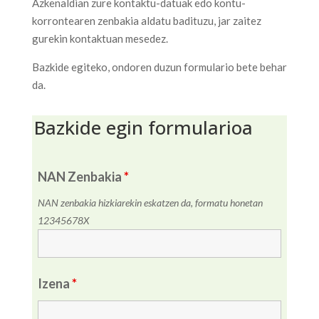
Azkenaldian zure kontaktu-datuak edo kontu-
korrontearen zenbakia aldatu badituzu, jar zaitez
gurekin kontaktuan mesedez.
Bazkide egiteko, ondoren duzun formulario bete behar
da.
Bazkide egin formularioa
NAN Zenbakia
*
NAN zenbakia hizkiarekin eskatzen da, formatu honetan
12345678X
Izena
*