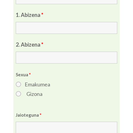
1. Abizena
*
2. Abizena
*
Sexua
*
Emakumea
Gizona
Jaioteguna
*