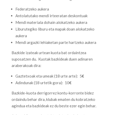
Federatzeko aukera
Antolatutako mendi irteeratan deskontuak
Mendi materiala dohain alokatzeko aukera
Liburutegiko liburu eta mapak doan alokatzeko
aukera
Mendi argazki lehiaketan parte hartzeko aukera
Bazkide izateak urtean kuota bat ordaintzea
suposatzen du. Kuotak bazkideak duen adinaren
araberakoak dira:
Gaztetxoak eta umeak (18 urte arte): 5
€
Adindunak (18 urtetik gora): 10
€
Bazkide-kuota derrigorrez kontu-korronte bidez
ordaindu behar dira, klubak ematen du kobratzeko
agindua eta bazkideak ez du beste ezer egin behar.