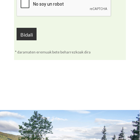
* daramaten eremuak bete beharrezkoak dira