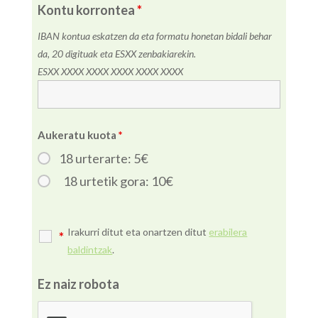
Kontu korrontea
*
IBAN kontua eskatzen da eta formatu honetan bidali behar
da, 20 digituak eta ESXX zenbakiarekin.
ESXX XXXX XXXX XXXX XXXX XXXX
Aukeratu kuota
*
18 urterarte: 5€
18 urtetik gora: 10€
Irakurri ditut eta onartzen ditut
erabilera
*
baldintzak
.
Ez naiz robota