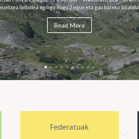
nuetxea ibilbidea egingo dugu 2 egun eta gau bateko ibilaldian
Read More
Federatuak