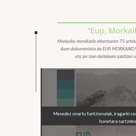
“Eup, Morkai
Morkaiko mendizale elkartearen 75 urteko
duen dokumentala da EUP, MORKAIKO! Z
eta zer izan daitekeen azaltzen 
Mesedez onartu funtzionalak, iragarki co
honetara sartzek