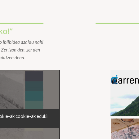
ko!”
 ibilbidea azaldu nahi
er izan den, zer den
saiatzen dena.
okie-ak cookie-ak eduki
o