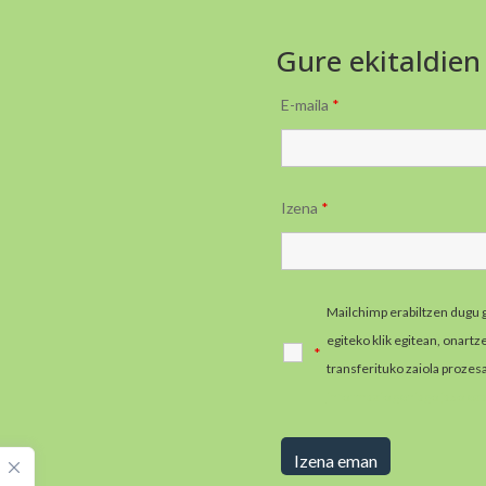
Gure ekitaldien
E-maila
*
Izena
*
Mailchimp erabiltzen dugu 
egiteko klik egitean, onart
*
transferituko zaiola prozes
informazio gehiago jaso e