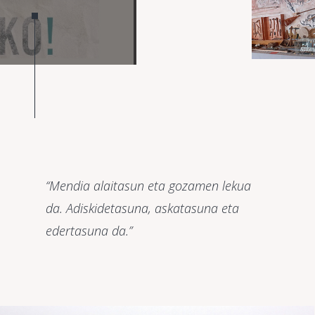
“Mendia alaitasun eta gozamen lekua
da. Adiskidetasuna, askatasuna eta
edertasuna da.”