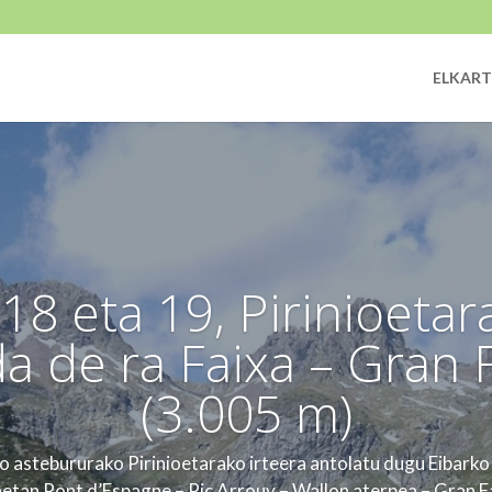
ELKART
 18 eta 19, Pirinioetara
a de ra Faixa – Gran 
(3.005 m)
o astebururako Pirinioetarako irteera antolatu dugu Eibark
netan Pont d’Espagne – Pic Arrouy – Wallon aterpea – Gran 