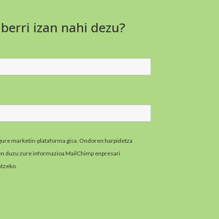
 berri izan nahi dezu?
gure marketin-plataforma gisa. Ondoren harpidetza
zen duzu zure informazioa MailChimp enpresari
atzeko.
MailChimpen pribatutasun-praktikei buruzko
zazu hemen.