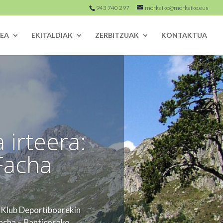
943 740 297
morkaiko@morkaiko.eus
EA
EKITALDIAK
ZERBITZUAK
KONTAKTUA
 irteera:
Facha
o Klub Deportiboarekin
Facha – Panticosako