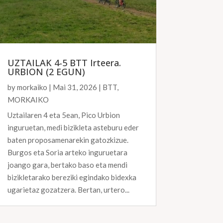
UZTAILAK 4-5 BTT Irteera.
URBION (2 EGUN)
by
morkaiko
|
Mai 31, 2026
|
BTT
,
MORKAIKO
Uztailaren 4 eta 5ean, Pico Urbion
inguruetan, medi bizikleta asteburu eder
baten proposamenarekin gatozkizue.
Burgos eta Soria arteko inguruetara
joango gara, bertako baso eta mendi
bizikletarako bereziki egindako bidexka
ugarietaz gozatzera. Bertan, urtero...