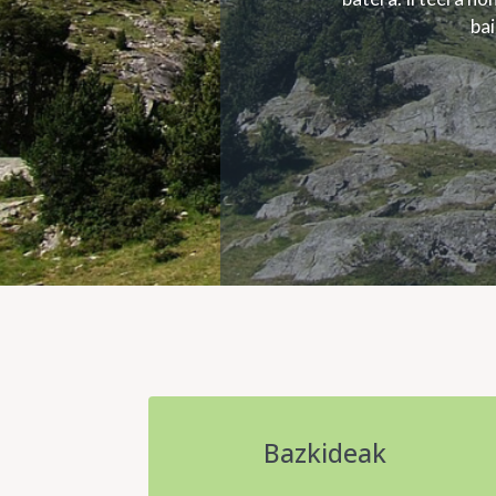
bai
Bazkideak