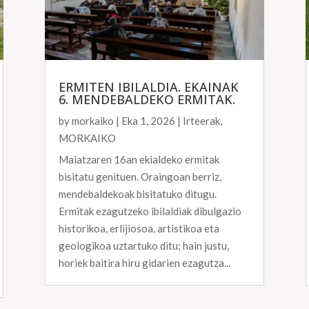
ERMITEN IBILALDIA. EKAINAK
6. MENDEBALDEKO ERMITAK.
by
morkaiko
|
Eka 1, 2026
|
Irteerak
,
MORKAIKO
Maiatzaren 16an ekialdeko ermitak
bisitatu genituen. Oraingoan berriz,
mendebaldekoak bisitatuko ditugu.
Ermitak ezagutzeko ibilaldiak dibulgazio
historikoa, erlijiosoa, artistikoa eta
geologikoa uztartuko ditu; hain justu,
horiek baitira hiru gidarien ezagutza...