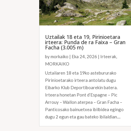
Uztailak 18 eta 19, Pirinioetara
irteera: Punda de ra Faixa – Gran
Facha (3.005 m)
by
morkaiko
|
Eka 24, 2026
|
Irteerak
,
MORKAIKO
Uztailaren 18 eta 19ko astebururako
Pirinioetarako irteera antolatu dugu
Eibarko Klub Deportiboarekin batera.
Irteera honetan Pont d’Espagne – Pic
Arrouy – Wallon aterpea – Gran Facha –
Panticosako bainuetxea ibilbidea egingo
dugu 2 egun eta gau bateko ibilaldian....