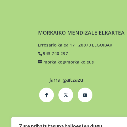
MORKAIKO MENDIZALE ELKARTEA
Errosario kalea 17 · 20870 ELGOIBAR
943 740 297
morkaiko@morkaiko.eus
Jarrai gaitzazu
Zure pribatutasuna balioesten dugu