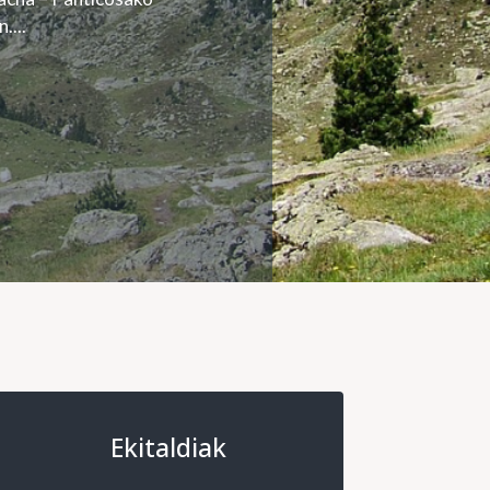
....
Ekitaldiak