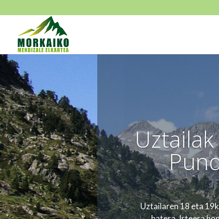
Uztailak
Pund
Uztailaren 18 eta 19k
batera. Irteera ho