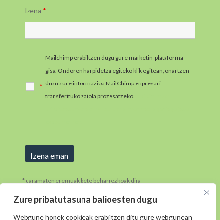
Izena
*
Mailchimp erabiltzen dugu gure marketin-plataforma
gisa. Ondoren harpidetza egiteko klik egitean, onartzen
duzu zure informazioa MailChimp enpresari
*
transferituko zaiola prozesatzeko.
MailChimpen
pribatutasun-praktikei buruzko informazio gehiago jaso
ezazu hemen.
* daramaten eremuak bete beharrezkoak dira
Zure pribatutasuna balioesten dugu
Webgune honek cookieak erabiltzen ditu gure webgunean