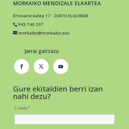
MORKAIKO MENDIZALE ELKARTEA
Errosario kalea 17 · 20870 ELGOIBAR
943 740 297
morkaiko@morkaiko.eus
Jarrai gaitzazu
Gure ekitaldien berri izan
nahi dezu?
E-maila
*