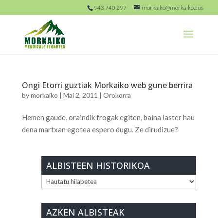
943 740 297
morkaiko@morkaiko.eus
Ongi Etorri guztiak Morkaiko web gune berrira
by
morkaiko
|
Mai 2, 2011
|
Orokorra
Hemen gaude, oraindik frogak egiten, baina laster hau
dena martxan egotea espero dugu. Ze dirudizue?
ALBISTEEN HISTORIKOA
ALBISTEEN
HISTORIKOA
AZKEN ALBISTEAK