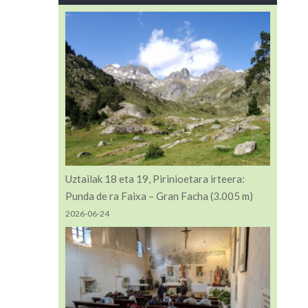
Uztailak 18 eta 19, Pirinioetara irteera:
Punda de ra Faixa – Gran Facha (3.005 m)
2026-06-24