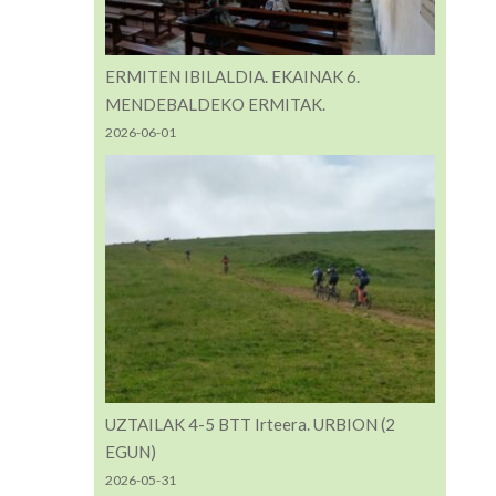
ERMITEN IBILALDIA. EKAINAK 6.
MENDEBALDEKO ERMITAK.
2026-06-01
UZTAILAK 4-5 BTT Irteera. URBION (2
EGUN)
2026-05-31