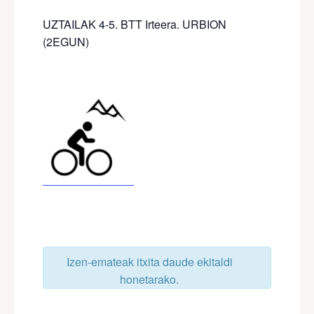
UZTAILAK 4-5. BTT Irteera. URBION
(2EGUN)
Izen-emateak itxita daude ekitaldi
honetarako.