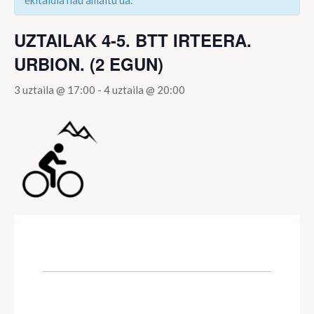
ekitaldia hau amaitu da.
UZTAILAK 4-5. BTT IRTEERA.
URBION. (2 EGUN)
3 uztaila @ 17:00
-
4 uztaila @ 20:00