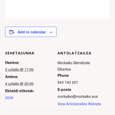
Add to calendar
XEHETASUNAK
ANTOLATZAILEA
Hasiera:
Morkaiko Mendizale
Elkartea
3 uztaila @ 17:00
Phone
Amiera:
943 740 297
4 uztaila @ 20:00
E-posta
Ekitaldi etiketak:
morkaiko@morkaiko.eus
2026
View Antolatzailea Website