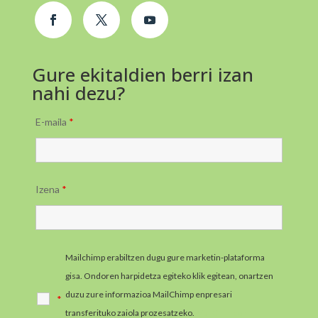
Gure ekitaldien berri izan
nahi dezu?
E-maila
*
Izena
*
Mailchimp erabiltzen dugu gure marketin-plataforma
gisa. Ondoren harpidetza egiteko klik egitean, onartzen
duzu zure informazioa MailChimp enpresari
*
transferituko zaiola prozesatzeko.
MailChimpen