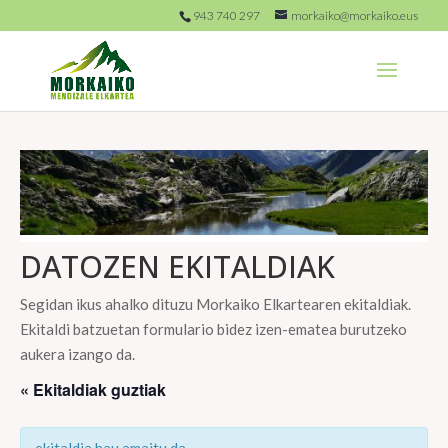
943 740 297
morkaiko@morkaiko.eus
DATOZEN EKITALDIAK
Segidan ikus ahalko dituzu Morkaiko Elkartearen ekitaldiak.
Ekitaldi batzuetan formulario bidez izen-ematea burutzeko
aukera izango da.
« Ekitaldiak guztiak