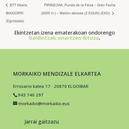
BTT Irteera.
PIRINEOAK. Punda de ra Faixa – Gran Facha
IBAIGORRI
(3005 m.) – Wallon aterpea (2 EGUN) (EKD)
(Egunpasa)
Ekintzetan izena ematerakoan ondorengo
baldintzak onartzen dituzu
.
MORKAIKO MENDIZALE ELKARTEA
Errosario kalea 17 · 20870 ELGOIBAR
943 740 297
morkaiko@morkaiko.eus
Jarrai gaitzazu