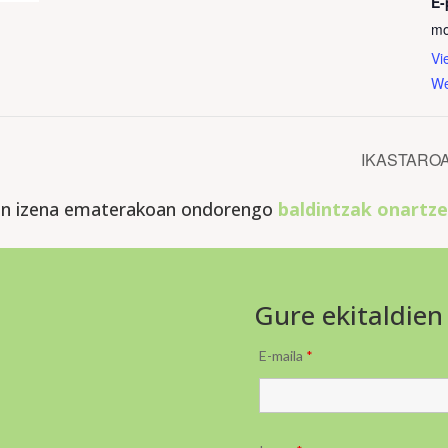
E-
mo
Vi
We
IKASTAROA
an izena ematerakoan ondorengo
baldintzak onartze
Gure ekitaldien
E-maila
*