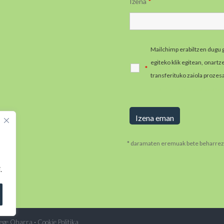
Izena
*
Mailchimp erabiltzen dugu 
egiteko klik egitean, onart
*
transferituko zaiola prozes
informazio gehiago jaso e
* daramaten eremuak bete beharrez
.
·
ege Oharra
Cookie Politika