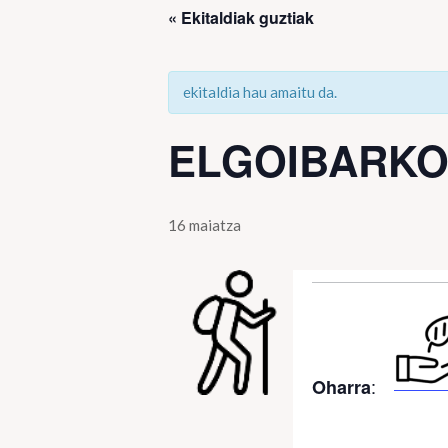
« Ekitaldiak guztiak
ekitaldia hau amaitu da.
ELGOIBARKO 
16 maiatza
:
Oharra