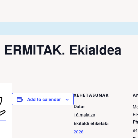
ERMITAK. Ekialdea
XEHETASUNAK
A
Add to calendar
Data:
Mo
El
16 maiatza
P
Ekitaldi etiketak:
94
2026