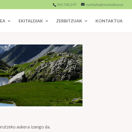
943 740 297
morkaiko@morkaiko.eus
EA
EKITALDIAK
ZERBITZUAK
KONTAKTUA
urutzeko aukera izango da.