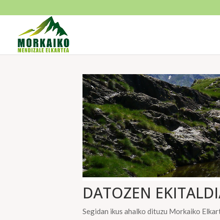
DATOZEN EKITALDI
Segidan ikus ahalko dituzu Morkaiko Elkart