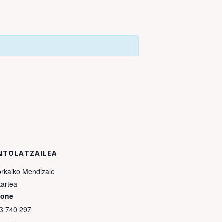
NTOLATZAILEA
rkaiko Mendizale
kartea
hone
3 740 297