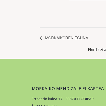
MORKAIKOREN EGUNA
Ekintzet
MORKAIKO MENDIZALE ELKARTEA
Errosario kalea 17 · 20870 ELGOIBAR
943 740 297