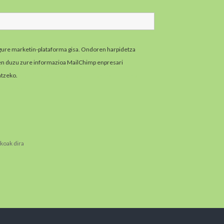
gure marketin-plataforma gisa. Ondoren harpidetza
zen duzu zure informazioa MailChimp enpresari
atzeko.
MailChimpen pribatutasun-praktikei buruzko
zazu hemen.
koak dira