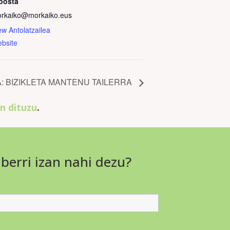
posta
rkaiko@morkaiko.eus
ew Antolatzailea
bsite
: BIZIKLETA MANTENU TAILERRA
n dituzu
.
 berri izan nahi dezu?