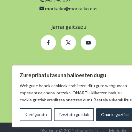
morkaiko@morkaiko.eus
Jarrai gaitzazu
Zure pribatutasuna balioesten dugu
Webgune honek cookieak erabiltzen ditu gure webgunean
esperientzia onena lortzeko. ONARTU klikatzen baduzu,
cookie guztiak erabiltzea onartzen duzu. Bestela aukerak ikusi
Konfiguratu
Ezeztatu guztiak
Onartu guztiak
Diseinua: © 2021
· Morkaiko:
elkarmedia ( )
L