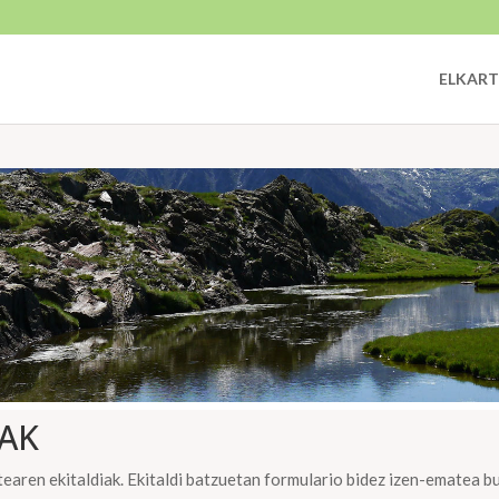
ELKART
AK
earen ekitaldiak. Ekitaldi batzuetan formulario bidez izen-ematea b