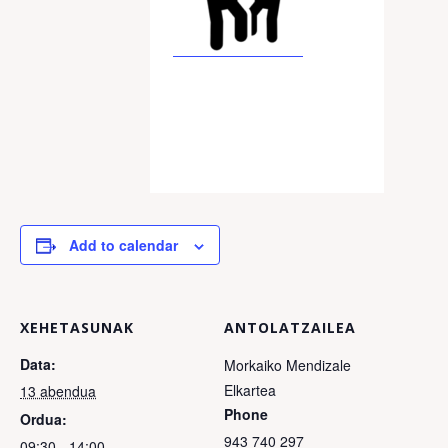
Add to calendar
XEHETASUNAK
ANTOLATZAILEA
Data:
Morkaiko Mendizale
Elkartea
13 abendua
Phone
Ordua:
943 740 297
09:30 - 14:00