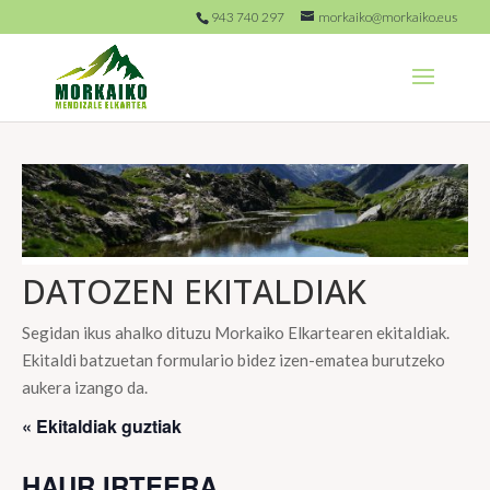
943 740 297
morkaiko@morkaiko.eus
DATOZEN EKITALDIAK
Segidan ikus ahalko dituzu Morkaiko Elkartearen ekitaldiak.
Ekitaldi batzuetan formulario bidez izen-ematea burutzeko
aukera izango da.
« Ekitaldiak guztiak
HAUR IRTEERA.