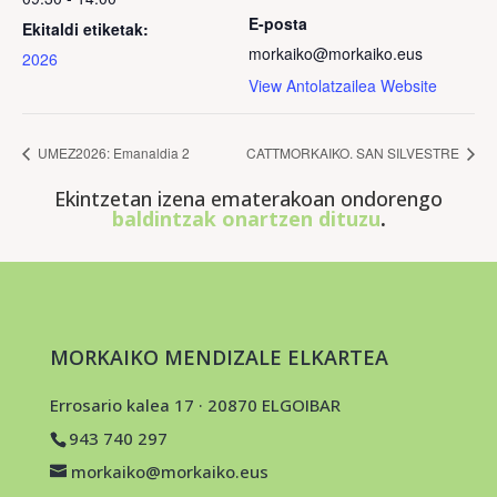
E-posta
Ekitaldi etiketak:
morkaiko@morkaiko.eus
2026
View Antolatzailea Website
UMEZ2026: Emanaldia 2
CATTMORKAIKO. SAN SILVESTRE
Ekintzetan izena ematerakoan ondorengo
baldintzak onartzen dituzu
.
MORKAIKO MENDIZALE ELKARTEA
Errosario kalea 17 · 20870 ELGOIBAR
943 740 297
morkaiko@morkaiko.eus