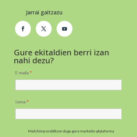
Jarrai gaitzazu
Gure ekitaldien berri izan
nahi dezu?
E-maila
*
Izena
*
Mailchimp erabiltzen dugu gure marketin-plataforma