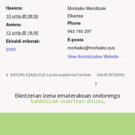
Hasiera:
Morkaiko Mendizale
Elkartea
10 urria @ 08:00
Phone
Amiera:
943 740 297
12 urria @ 18:00
E-posta
Ekitaldi etiketak:
morkaiko@morkaiko.eus
2025
View Antolatzailea Website
NATURA EZAGUTUZ. Landa kuadernoa Familiak
HAUR IRTEERA.
Ekintzetan izena ematerakoan ondorengo
baldintzak onartzen dituzu
.