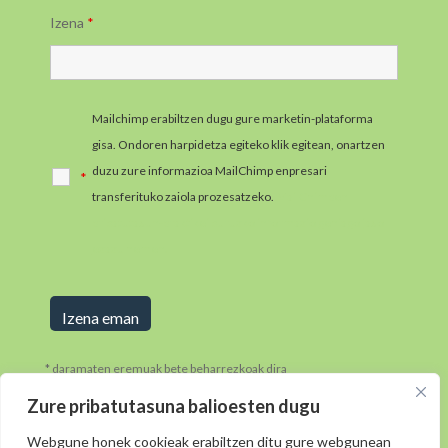
Izena
*
Mailchimp erabiltzen dugu gure marketin-plataforma
gisa. Ondoren harpidetza egiteko klik egitean, onartzen
duzu zure informazioa MailChimp enpresari
*
transferituko zaiola prozesatzeko.
MailChimpen
pribatutasun-praktikei buruzko informazio gehiago jaso
ezazu hemen.
* daramaten eremuak bete beharrezkoak dira
Zure pribatutasuna balioesten dugu
Webgune honek cookieak erabiltzen ditu gure webgunean