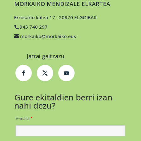
MORKAIKO MENDIZALE ELKARTEA
Errosario kalea 17 · 20870 ELGOIBAR
943 740 297
morkaiko@morkaiko.eus
Jarrai gaitzazu
Gure ekitaldien berri izan
nahi dezu?
E-maila
*