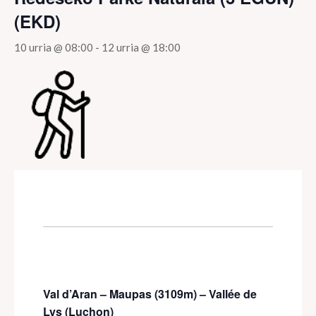
(EKD)
10 urria @ 08:00
-
12 urria @ 18:00
Val
d’Aran
–
Maupas
(3109m) –
Vallée de
Lys (
Luchon
)