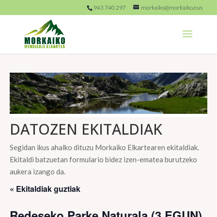
943 740 297
morkaiko@morkaiko.eus
DATOZEN EKITALDIAK
Segidan ikus ahalko dituzu Morkaiko Elkartearen ekitaldiak.
Ekitaldi batzuetan formulario bidez izen-ematea burutzeko
aukera izango da.
« Ekitaldiak guztiak
Redeseko Parke Naturala (3 EGUN)