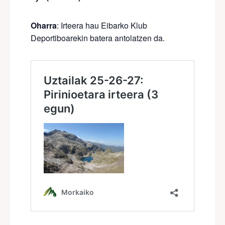
Oharra
: Irteera hau Eibarko Klub
Deportiboarekin batera antolatzen da.