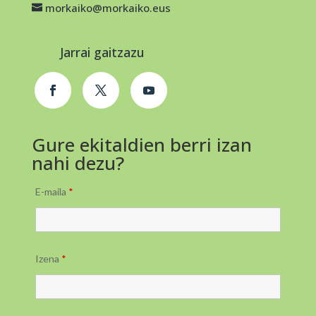
morkaiko@morkaiko.eus
Jarrai gaitzazu
Gure ekitaldien berri izan
nahi dezu?
E-maila
*
Izena
*