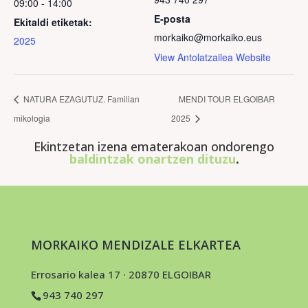
09:00 - 14:00
E-posta
Ekitaldi etiketak:
morkaiko@morkaiko.eus
2025
View Antolatzailea Website
NATURA EZAGUTUZ. Familian
MENDI TOUR ELGOIBAR
mikologia
2025
Ekintzetan izena ematerakoan ondorengo
baldintzak onartzen dituzu
.
MORKAIKO MENDIZALE ELKARTEA
Errosario kalea 17 · 20870 ELGOIBAR
943 740 297