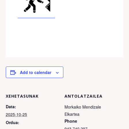
Add to calendar
XEHETASUNAK
ANTOLATZAILEA
Data:
Morkaiko Mendizale
Elkartea
2025-10-25
Phone
Ordua:
943 740 297