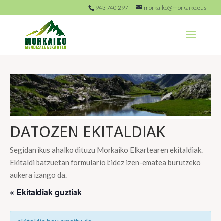
943 740 297
morkaiko@morkaiko.eus
DATOZEN EKITALDIAK
Segidan ikus ahalko dituzu Morkaiko Elkartearen ekitaldiak.
Ekitaldi batzuetan formulario bidez izen-ematea burutzeko
aukera izango da.
« Ekitaldiak guztiak