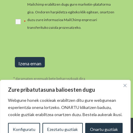
Mailchimp erabiltzen dugu gure marketin-plataforma
gisa. Ondoren harpidetza egiteko klik egitean, onartzen
duzu zure informazioa MailChimp enpresari
*
transferituko zaiola prozesatzeko.
MailChimpen
pribatutasun-praktikei buruzko informazio gehiago jaso
ezazu hemen.
* daramaten eremuak bete beharrezkoak dira
Zure pribatutasuna balioesten dugu
Webgune honek cookieak erabiltzen ditu gure webgunean
esperientzia onena lortzeko. ONARTU klikatzen baduzu,
cookie guztiak erabiltzea onartzen duzu. Bestela aukerak ikusi.
Diseinua: © 2021
· Morkaiko:
elkarmedia ( )
Lege
Konfiguratu
Ezeztatu guztiak
Onartu guztiak