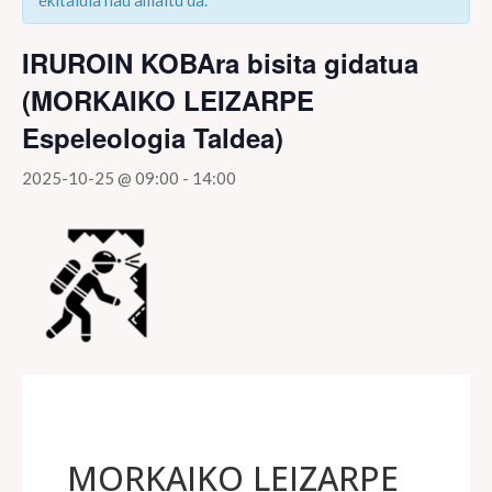
ekitaldia hau amaitu da.
IRUROIN KOBAra bisita gidatua
(MORKAIKO LEIZARPE
Espeleologia Taldea)
2025-10-25 @ 09:00
-
14:00
MORKAIKO LEIZARPE