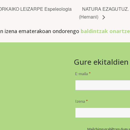
MORKAIKO LEIZARPE Espeleologia
NATURA EZAGUTUZ. Nag
(Hernani)
an izena ematerakoan ondorengo
baldintzak onartze
Gure ekitaldien
E-maila
*
Izena
*
Mailchimp erabiltzen dugu 