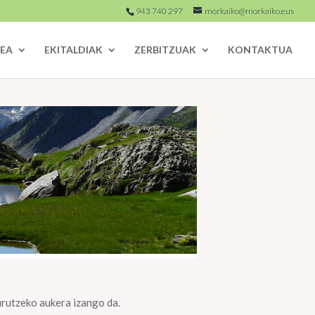
943 740 297
morkaiko@morkaiko.eus
EA
EKITALDIAK
ZERBITZUAK
KONTAKTUA
urutzeko aukera izango da.