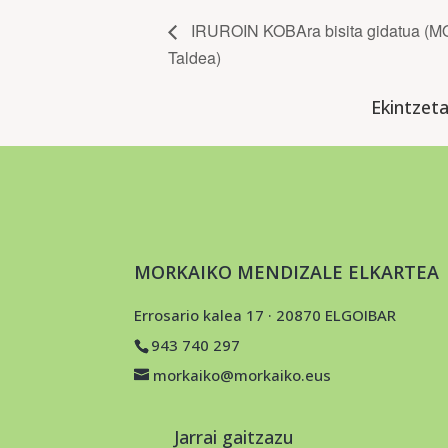
IRUROIN KOBAra bisita gidatua (
Taldea)
Ekintzet
MORKAIKO MENDIZALE ELKARTEA
Errosario kalea 17 · 20870 ELGOIBAR
943 740 297
morkaiko@morkaiko.eus
Jarrai gaitzazu