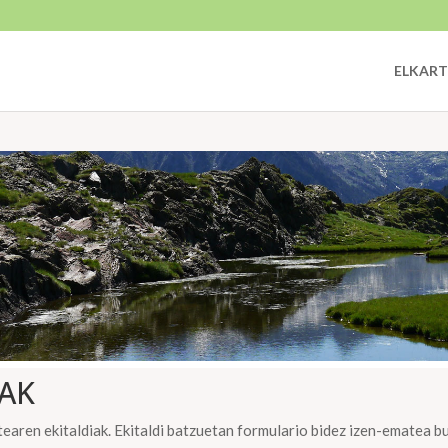
ELKART
AK
earen ekitaldiak. Ekitaldi batzuetan formulario bidez izen-ematea b