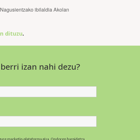
usientzako ibilaldia Akolan
n dituzu
.
 berri izan nahi dezu?
gure marketin-plataforma gisa. Ondoren harpidetza