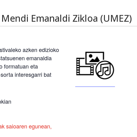
Mendi Emanaldi Zikloa (UMEZ)
stivaleko azken edizioko
astatsuenen emanaldia
o formatuan eta
sorta interesgarri bat
okian
ak saioaren egunean,