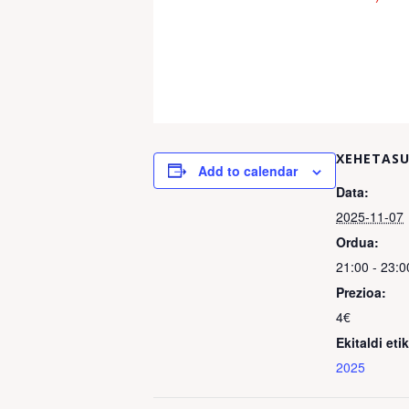
XEHETAS
Add to calendar
Data:
2025-11-07
Ordua:
21:00 - 23:0
Prezioa:
4€
Ekitaldi eti
2025