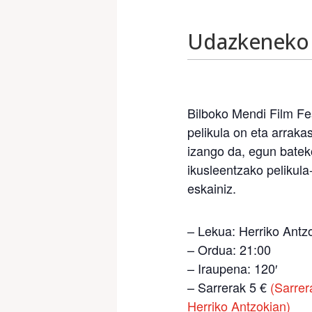
Udazkeneko 
Bilboko Mendi Film Fe
pelikula on eta arrak
izango da, egun batek
ikusleentzako pelikula-
eskainiz.
– Lekua: Herriko Antz
– Ordua: 21:00
– Iraupena: 120′
– Sarrerak 5 €
(Sarrer
Herriko Antzokian)