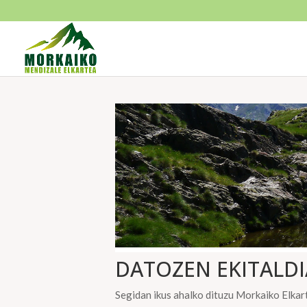
DATOZEN EKITALDI
Segidan ikus ahalko dituzu Morkaiko Elkart