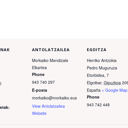
UNAK
ANTOLATZAILEA
EGOITZA
Morkaiko Mendizale
Herriko Antzokia
Elkartea
Pedro Muguruza
Phone
Etorbidea, 7
943 740 297
Elgoibar
,
Gipuzkoa
20
0
E-posta
España
+ Google Map
Phone
morkaiko@morkaiko.eus
943 742 448
View Antolatzailea
ketak:
Website