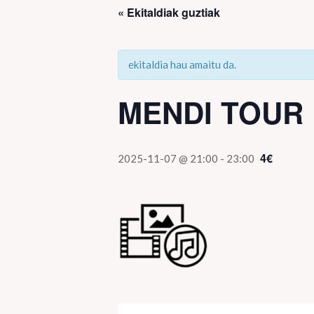
« Ekitaldiak guztiak
ekitaldia hau amaitu da.
MENDI TOUR 
4€
2025-11-07 @ 21:00
-
23:00