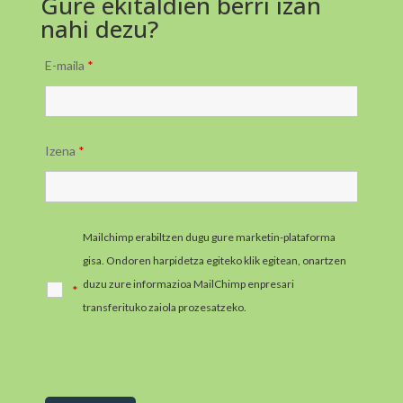
Gure ekitaldien berri izan
nahi dezu?
E-maila
*
Izena
*
Mailchimp erabiltzen dugu gure marketin-plataforma
gisa. Ondoren harpidetza egiteko klik egitean, onartzen
duzu zure informazioa MailChimp enpresari
*
transferituko zaiola prozesatzeko.
MailChimpen
pribatutasun-praktikei buruzko informazio gehiago jaso
ezazu hemen.