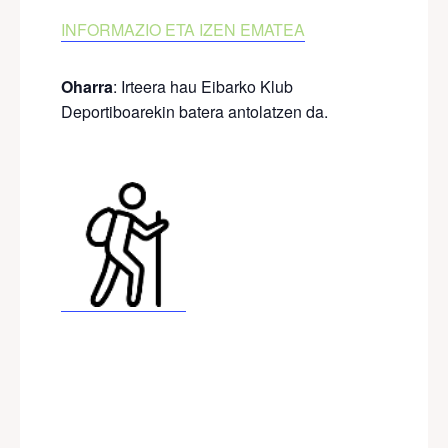
INFORMAZIO ETA IZEN EMATEA
Oharra
: Irteera hau Eibarko Klub
Deportiboarekin batera antolatzen da.