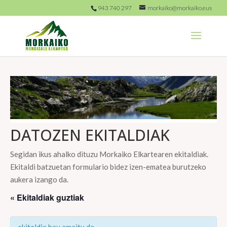
943 740 297
morkaiko@morkaiko.eus
DATOZEN EKITALDIAK
Segidan ikus ahalko dituzu Morkaiko Elkartearen ekitaldiak.
Ekitaldi batzuetan formulario bidez izen-ematea burutzeko
aukera izango da.
« Ekitaldiak guztiak