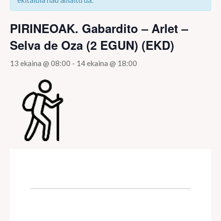
ekitaldia hau amaitu da.
PIRINEOAK. Gabardito – Arlet –
Selva de Oza (2 EGUN) (EKD)
13 ekaina @ 08:00
-
14 ekaina @ 18:00