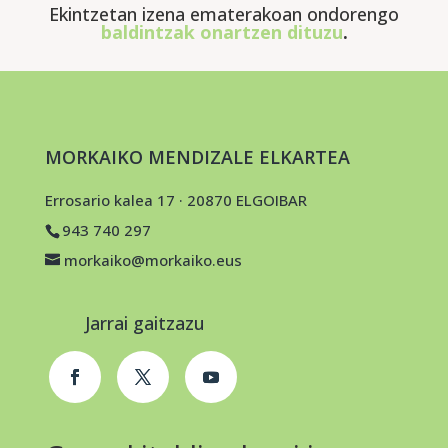
Ekintzetan izena ematerakoan ondorengo
baldintzak onartzen dituzu
.
MORKAIKO MENDIZALE ELKARTEA
Errosario kalea 17 · 20870 ELGOIBAR
943 740 297
morkaiko@morkaiko.eus
Jarrai gaitzazu