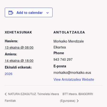
Add to calendar
XEHETASUNAK
ANTOLATZAILEA
Hasiera:
Morkaiko Mendizale
Elkartea
13 ekaina @ 08:00
Phone
Amiera:
943 740 297
14 ekaina @ 18:00
E-posta
Ekitaldi etiketak:
morkaiko@morkaiko.eus
2026
View Antolatzailea Website
NATURA EZAGUTUZ. Tximeleta irteera
BTT Irteera. IBAIGORRI
Familiak
(Egunpasa)