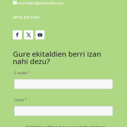
morkaiko@morkaiko.eus
Jarrai gaitzazu
Gure ekitaldien berri izan
nahi dezu?
E-maila
*
Izena
*
Mailchimp erabiltzen dugu gure marketin-plataforma