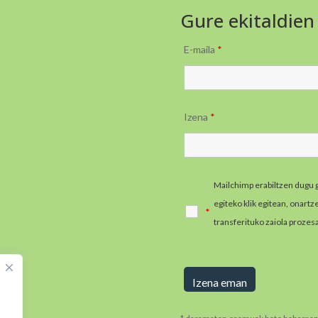
Gure ekitaldien
E-maila
*
Izena
*
Mailchimp erabiltzen dugu 
egiteko klik egitean, onart
*
transferituko zaiola prozes
informazio gehiago jaso e