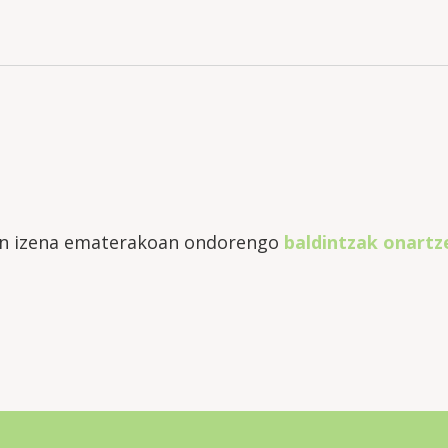
an izena ematerakoan ondorengo
baldintzak onartz