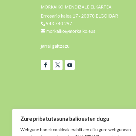
MORKAIKO MENDIZALE ELKARTEA
Errosario kalea 17 · 20870 ELGOIBAR
943 740 297
morkaiko@morkaiko.eus
Jarrai gaitzazu
Zure pribatutasuna balioesten dugu
Webgune honek cookieak erabiltzen ditu gure webgunean