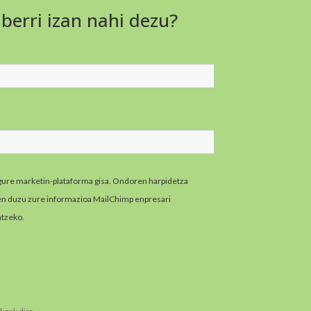
 berri izan nahi dezu?
gure marketin-plataforma gisa. Ondoren harpidetza
zen duzu zure informazioa MailChimp enpresari
atzeko.
MailChimpen pribatutasun-praktikei buruzko
zazu hemen.