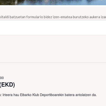
Ekitaldi batzuetan formulario bidez izen-ematea burutzeko aukera iza
:00
(EKD)
teera hau Eibarko Klub Deportiboarekin batera antolatzen da.