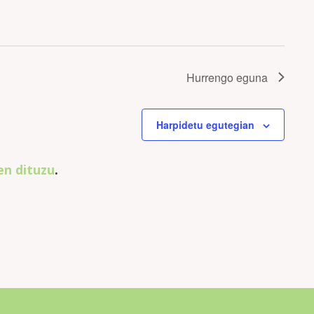
Hurrengo eguna
Harpidetu egutegian
en dituzu
.