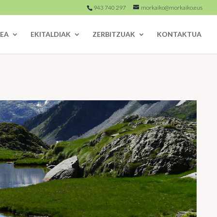
943 740 297
morkaiko@morkaiko.eus
EA
EKITALDIAK
ZERBITZUAK
KONTAKTUA