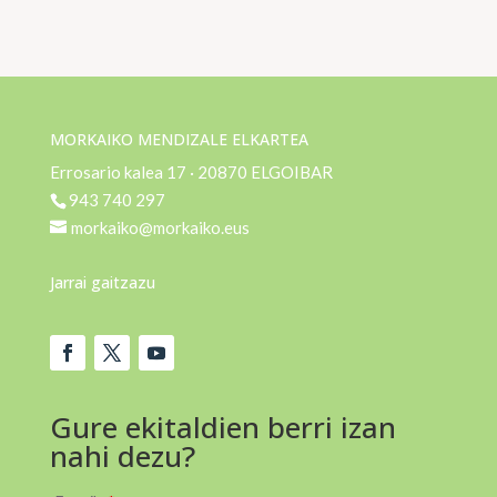
MORKAIKO MENDIZALE ELKARTEA
Errosario kalea 17 · 20870 ELGOIBAR
943 740 297
morkaiko@morkaiko.eus
Jarrai gaitzazu
Gure ekitaldien berri izan
nahi dezu?