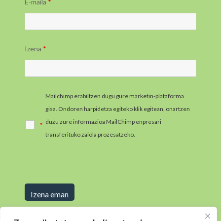
E-maila
*
Izena
*
Mailchimp erabiltzen dugu gure marketin-plataforma
gisa. Ondoren harpidetza egiteko klik egitean, onartzen
duzu zure informazioa MailChimp enpresari
*
transferituko zaiola prozesatzeko.
MailChimpen
pribatutasun-praktikei buruzko informazio gehiago jaso
ezazu hemen.
* daramaten eremuak bete beharrezkoak dira