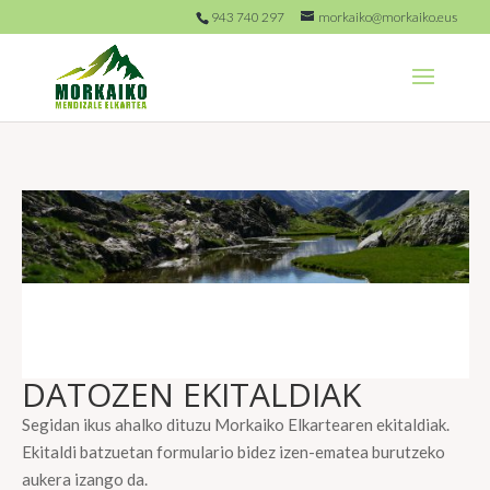
943 740 297
morkaiko@morkaiko.eus
DATOZEN EKITALDIAK
Segidan ikus ahalko dituzu Morkaiko Elkartearen ekitaldiak.
Ekitaldi batzuetan formulario bidez izen-ematea burutzeko
aukera izango da.