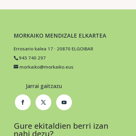
MORKAIKO MENDIZALE ELKARTEA
Errosario kalea 17 · 20870 ELGOIBAR
943 740 297
morkaiko@morkaiko.eus
Jarrai gaitzazu
Gure ekitaldien berri izan
nahi dezu?