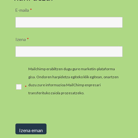
E-maila
*
Izena
*
Mailchimp erabiltzen dugu gure marketin-plataforma
gisa. Ondoren harpidetza egiteko klik egitean, onartzen
duzu zure informazioa MailChimp enpresari
*
transferituko zaiola prozesatzeko.
MailChimpen
pribatutasun-praktikei buruzko informazio gehiago jaso
ezazu hemen.