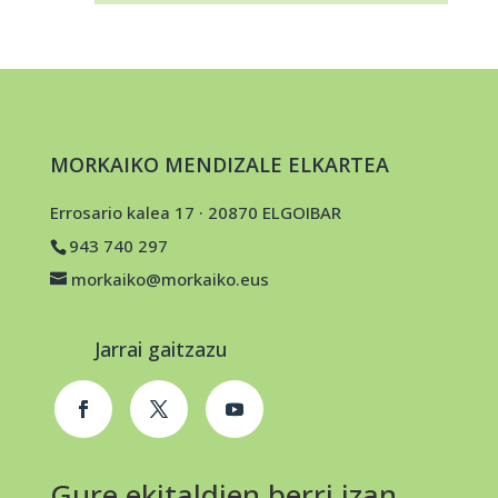
MORKAIKO MENDIZALE ELKARTEA
Errosario kalea 17 · 20870 ELGOIBAR
943 740 297
morkaiko@morkaiko.eus
Jarrai gaitzazu
Gure ekitaldien berri izan