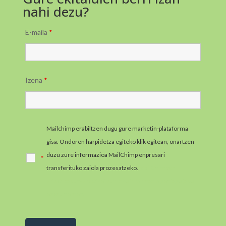
nahi dezu?
E-maila
*
Izena
*
Mailchimp erabiltzen dugu gure marketin-plataforma
gisa. Ondoren harpidetza egiteko klik egitean, onartzen
duzu zure informazioa MailChimp enpresari
*
transferituko zaiola prozesatzeko.
MailChimpen
pribatutasun-praktikei buruzko informazio gehiago jaso
ezazu hemen.