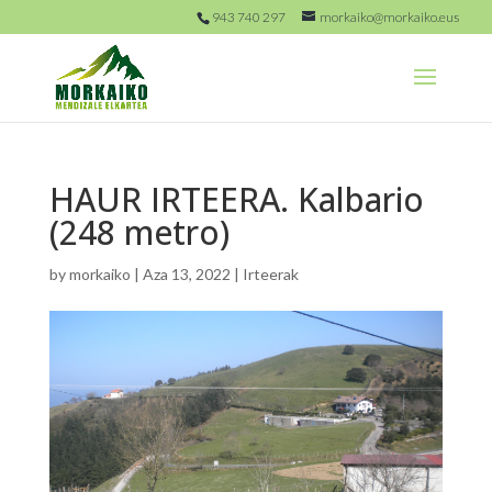
943 740 297
morkaiko@morkaiko.eus
HAUR IRTEERA. Kalbario
(248 metro)
by
morkaiko
|
Aza 13, 2022
|
Irteerak