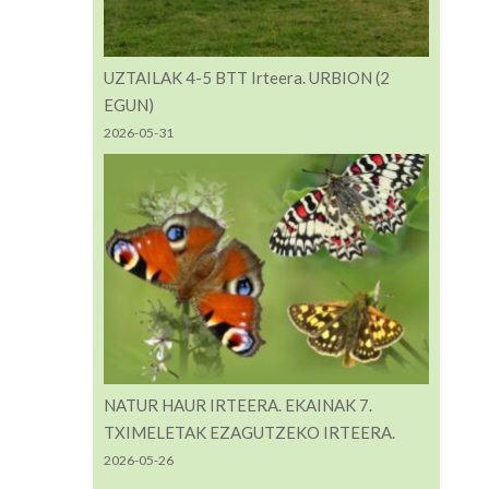
UZTAILAK 4-5 BTT Irteera. URBION (2
EGUN)
2026-05-31
NATUR HAUR IRTEERA. EKAINAK 7.
TXIMELETAK EZAGUTZEKO IRTEERA.
2026-05-26