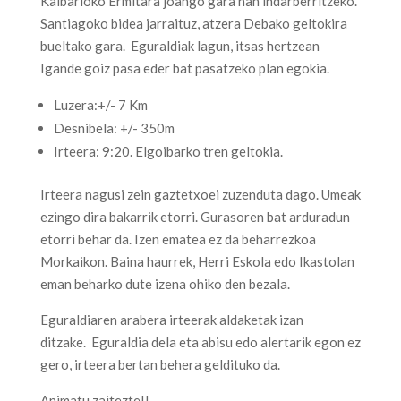
Kalbarioko Ermitara joango gara han indarberritzeko.
Santiagoko bidea jarraituz, atzera Debako geltokira
bueltako gara.
Eguraldiak lagun, itsas hertzean
Igande goiz pasa eder bat pasatzeko plan egokia.
Luzera:+/- 7 Km
Desnibela: +/- 350m
Irteera: 9:20. Elgoibarko tren geltokia.
Irteera nagusi zein gaztetxoei zuzenduta dago. Umeak
ezingo dira bakarrik etorri. Gurasoren bat arduradun
etorri behar da. Izen ematea ez da beharrezkoa
Morkaikon. Baina haurrek, Herri Eskola edo Ikastolan
eman beharko dute izena ohiko den bezala.
Eguraldiaren arabera irteerak aldaketak izan
ditzake.
Eguraldia dela eta abisu edo alertarik egon ez
gero, irteera bertan behera geldituko da.
Animatu zaitezte!!