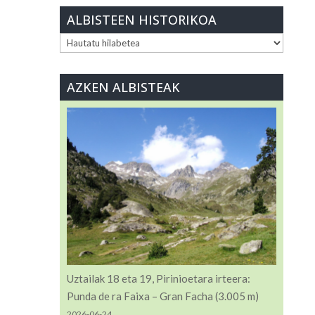
ALBISTEEN HISTORIKOA
ALBISTEEN
HISTORIKOA
AZKEN ALBISTEAK
Uztailak 18 eta 19, Pirinioetara irteera:
Punda de ra Faixa – Gran Facha (3.005 m)
2026-06-24