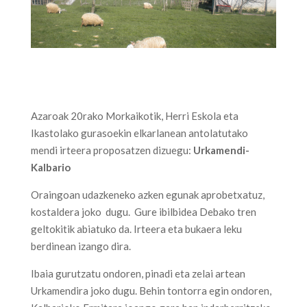
Azaroak 20rako Morkaikotik, Herri Eskola eta
Ikastolako gurasoekin elkarlanean antolatutako
mendi irteera proposatzen dizuegu:
Urkamendi-
Kalbario
Oraingoan udazkeneko azken egunak aprobetxatuz,
kostaldera joko dugu.
Gure ibilbidea Debako tren
geltokitik abiatuko da. Irteera eta bukaera leku
berdinean izango dira.
Ibaia gurutzatu ondoren, pinadi eta zelai artean
Urkamendira joko dugu. Behin tontorra egin ondoren,