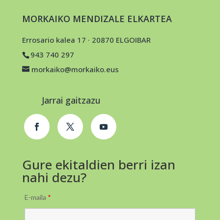
MORKAIKO MENDIZALE ELKARTEA
Errosario kalea 17 · 20870 ELGOIBAR
943 740 297
morkaiko@morkaiko.eus
Jarrai gaitzazu
Gure ekitaldien berri izan
nahi dezu?
E-maila
*