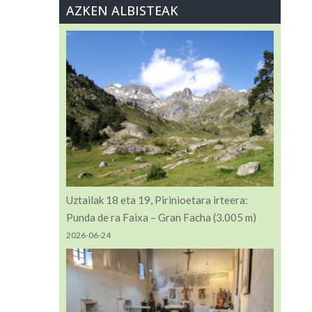
AZKEN ALBISTEAK
Uztailak 18 eta 19, Pirinioetara irteera:
Punda de ra Faixa – Gran Facha (3.005 m)
2026-06-24