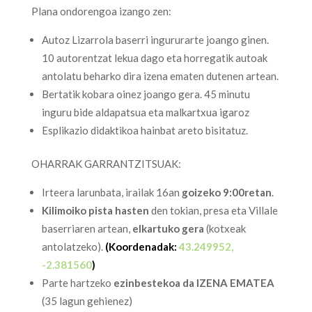
Plana ondorengoa izango zen:
Autoz Lizarrola baserri ingururarte joango ginen.
10 autorentzat lekua dago eta horregatik autoak
antolatu beharko dira izena ematen dutenen artean.
Bertatik kobara oinez joango gera. 45 minutu
inguru bide aldapatsua eta malkartxua igaroz
Esplikazio didaktikoa hainbat areto bisitatuz.
OHARRAK GARRANTZITSUAK:
Irteera larunbata, irailak 16an
goizeko 9:00retan
.
Kilimoiko pista hasten
den tokian, presa eta Villale
baserriaren artean,
elkartuko gera
(kotxeak
antolatzeko).
(Koordenadak:
43.249952,
-2.381560
)
Parte hartzeko
ezinbestekoa da IZENA EMATEA
(35 lagun gehienez)