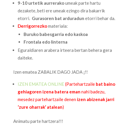
9-10 urtetik aurrerako
umeak parte hartu
dezakete, beti ere umeak ezingo dira bakarrik
etorri.
Gurasoren bat arduradun
etorri behar da.
Derrigorrezko
materiala:
Buruko babesgarria edo kaskoa
Frontala edo linterna
Eguraldiaren arabera irteera bertan behera gera
daiteke.
Izen ematea ZABALIK DAGO JADA ¡!!
IZEN EMATEA ONLINE
(Partehartzaile
bat baino
gehiagoren izena batera eman
nahi badezu,
mesedez partehartzaile denen
izen abizenak jarri
‘zure oharrak’ atalean
)
Animatu parte hartzera!!!