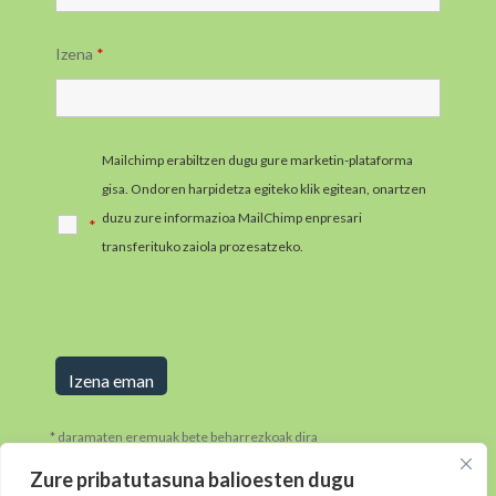
Izena
*
Mailchimp erabiltzen dugu gure marketin-plataforma
gisa. Ondoren harpidetza egiteko klik egitean, onartzen
duzu zure informazioa MailChimp enpresari
*
transferituko zaiola prozesatzeko.
MailChimpen
pribatutasun-praktikei buruzko informazio gehiago jaso
ezazu hemen.
* daramaten eremuak bete beharrezkoak dira
Zure pribatutasuna balioesten dugu