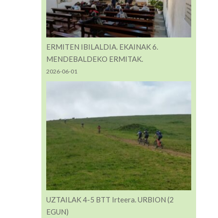
ERMITEN IBILALDIA. EKAINAK 6.
MENDEBALDEKO ERMITAK.
2026-06-01
UZTAILAK 4-5 BTT Irteera. URBION (2
EGUN)