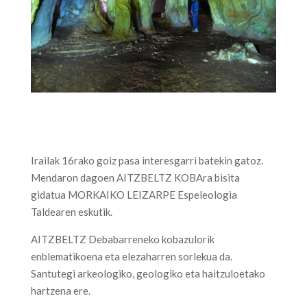
Irailak 16rako goiz pasa interesgarri batekin gatoz.
Mendaron dagoen AITZBELTZ KOBAra bisita
gidatua MORKAIKO LEIZARPE Espeleologia
Taldearen eskutik.
AITZBELTZ Debabarreneko kobazulorik
enblematikoena eta elezaharren sorlekua da.
Santutegi arkeologiko, geologiko eta haitzuloetako
hartzena ere.