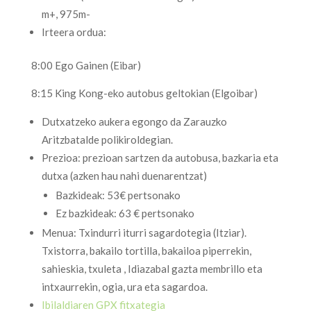
m+, 975m-
Irteera ordua:
8:00 Ego Gainen (Eibar)
8:15 King Kong-eko autobus geltokian (Elgoibar)
Dutxatzeko aukera egongo da Zarauzko
Aritzbatalde polikiroldegian.
Prezioa: prezioan sartzen da autobusa, bazkaria eta
dutxa (azken hau nahi duenarentzat)
Bazkideak: 53€ pertsonako
Ez bazkideak: 63 € pertsonako
Menua: Txindurri iturri sagardotegia (Itziar).
Txistorra, bakailo tortilla, bakailoa piperrekin,
sahieskia, txuleta , Idiazabal gazta membrillo eta
intxaurrekin, ogia, ura eta sagardoa.
Ibilaldiaren GPX fitxategia