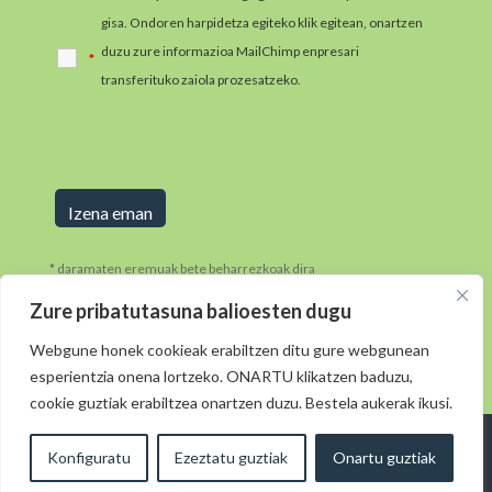
gisa. Ondoren harpidetza egiteko klik egitean, onartzen
duzu zure informazioa MailChimp enpresari
*
transferituko zaiola prozesatzeko.
MailChimpen
pribatutasun-praktikei buruzko informazio gehiago jaso
ezazu hemen.
* daramaten eremuak bete beharrezkoak dira
Zure pribatutasuna balioesten dugu
Webgune honek cookieak erabiltzen ditu gure webgunean
esperientzia onena lortzeko. ONARTU klikatzen baduzu,
cookie guztiak erabiltzea onartzen duzu. Bestela aukerak ikusi.
Diseinua: © 2021
· Morkaiko:
elkarmedia ( )
Lege
Konfiguratu
Ezeztatu guztiak
Onartu guztiak
·
Oharra
Cookie Politika