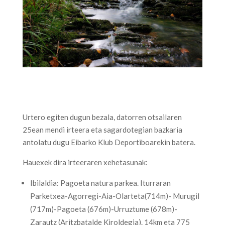
Urtero egiten dugun bezala, datorren otsailaren
25ean mendi irteera eta sagardotegian bazkaria
antolatu dugu Eibarko Klub Deportiboarekin batera.
Hauexek dira irteeraren xehetasunak:
Ibilaldia: Pagoeta natura parkea. Iturraran
Parketxea-Agorregi-Aia-Olarteta(714m)- Murugil
(717m)-Pagoeta (676m)-Urruztume (678m)-
Zarautz (Aritzbatalde Kiroldegia). 14km eta 775