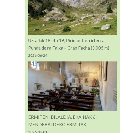
Uztailak 18 eta 19, Pirinioetara irteera:
Punda de ra Faixa – Gran Facha (3.005 m)
2026-06-24
ERMITEN IBILALDIA. EKAINAK 6.
MENDEBALDEKO ERMITAK.
2026-06-01