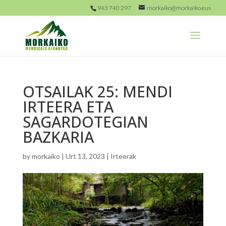
943 740 297
morkaiko@morkaiko.eus
OTSAILAK 25: MENDI
IRTEERA ETA
SAGARDOTEGIAN
BAZKARIA
by
morkaiko
|
Urt 13, 2023
|
Irteerak