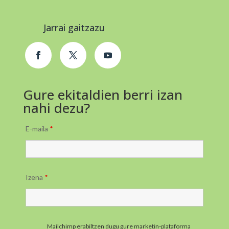
Jarrai gaitzazu
Gure ekitaldien berri izan
nahi dezu?
E-maila
*
Izena
*
Mailchimp erabiltzen dugu gure marketin-plataforma