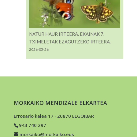
NATUR HAUR IRTEERA. EKAINAK 7.
TXIMELETAK EZAGUTZEKO IRTEERA.
2026-05-26
MORKAIKO MENDIZALE ELKARTEA
Errosario kalea 17 · 20870 ELGOIBAR
943 740 297
morkaiko@morkaiko.eus