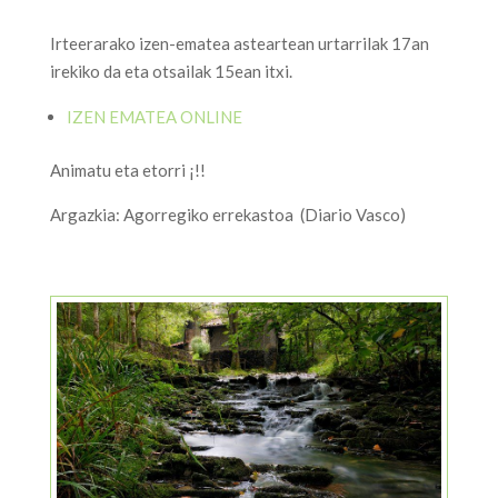
Irteerarako izen-ematea asteartean urtarrilak 17an
irekiko da eta otsailak 15ean itxi.
IZEN EMATEA ONLINE
Animatu eta etorri ¡!!
Argazkia: Agorregiko errekastoa (Diario Vasco)