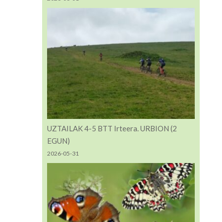
UZTAILAK 4-5 BTT Irteera. URBION (2
EGUN)
2026-05-31