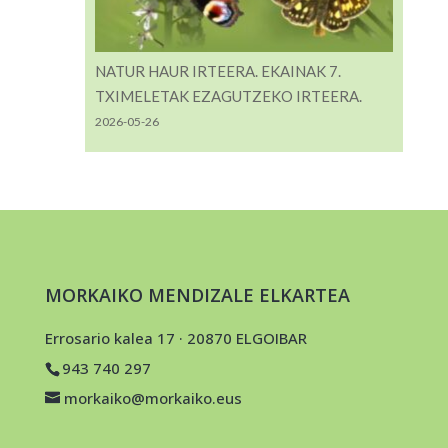
NATUR HAUR IRTEERA. EKAINAK 7.
TXIMELETAK EZAGUTZEKO IRTEERA.
2026-05-26
MORKAIKO MENDIZALE ELKARTEA
Errosario kalea 17 · 20870 ELGOIBAR
943 740 297
morkaiko@morkaiko.eus