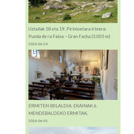
Uztailak 18 eta 19, Pirinioetara irteera:
Punda de ra Faixa – Gran Facha (3.005 m)
2026-06-24
ERMITEN IBILALDIA. EKAINAK 6.
MENDEBALDEKO ERMITAK.
2026-06-01