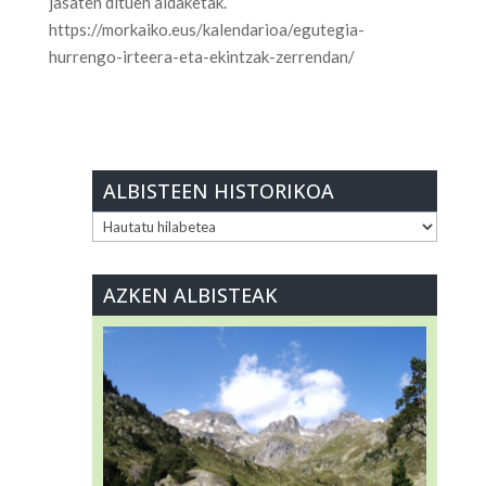
jasaten dituen aldaketak.
https://morkaiko.eus/kalendarioa/egutegia-
hurrengo-irteera-eta-ekintzak-zerrendan/
ALBISTEEN HISTORIKOA
ALBISTEEN
HISTORIKOA
AZKEN ALBISTEAK