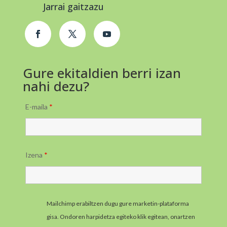
Jarrai gaitzazu
Gure ekitaldien berri izan
nahi dezu?
E-maila
*
Izena
*
Mailchimp erabiltzen dugu gure marketin-plataforma
gisa. Ondoren harpidetza egiteko klik egitean, onartzen