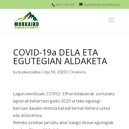
943 740 297
morkaiko@morkaiko.eus
COVID-19a DELA ETA
EGUTEGIAN ALDAKETA
by
kudeatzailea
|
Api 18, 2020
|
Orokorra
Lagun mendizale, COVID-19ren bilakaerak sortutako
egoerak behartzen gaitu 2020 urteko egutegi
barruan dauden ekintza batzuk bertan behera uztea
edo atzeratzea.
Beheko estekan jarraitu ahal izango dezue egutegiak