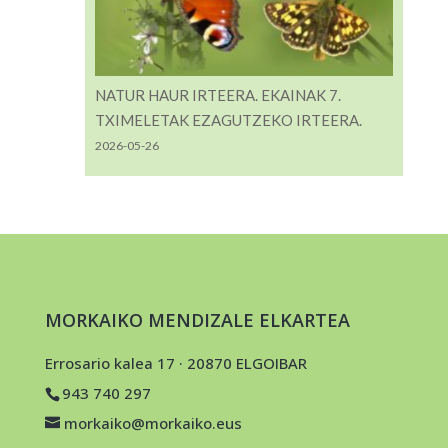
NATUR HAUR IRTEERA. EKAINAK 7.
TXIMELETAK EZAGUTZEKO IRTEERA.
2026-05-26
MORKAIKO MENDIZALE ELKARTEA
Errosario kalea 17 · 20870 ELGOIBAR
943 740 297
morkaiko@morkaiko.eus