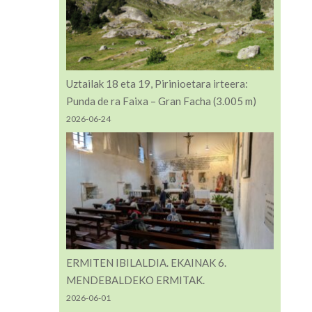
Uztailak 18 eta 19, Pirinioetara irteera:
Punda de ra Faixa – Gran Facha (3.005 m)
2026-06-24
ERMITEN IBILALDIA. EKAINAK 6.
MENDEBALDEKO ERMITAK.
2026-06-01