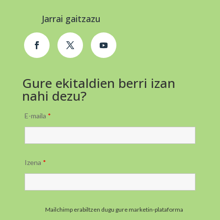
Jarrai gaitzazu
Gure ekitaldien berri izan
nahi dezu?
E-maila
*
Izena
*
Mailchimp erabiltzen dugu gure marketin-plataforma