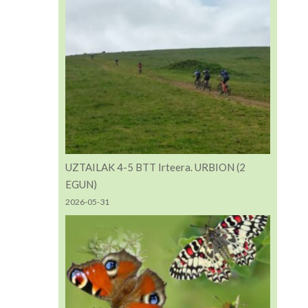
UZTAILAK 4-5 BTT Irteera. URBION (2
EGUN)
2026-05-31