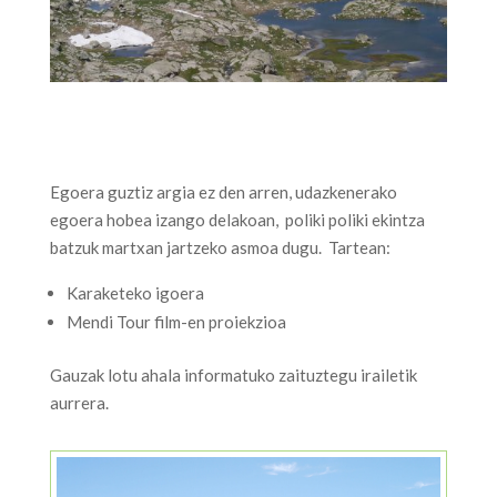
Egoera guztiz argia ez den arren, udazkenerako
egoera hobea izango delakoan, poliki poliki ekintza
batzuk martxan jartzeko asmoa dugu. Tartean:
Karaketeko igoera
Mendi Tour film-en proiekzioa
Gauzak lotu ahala informatuko zaituztegu irailetik
aurrera.