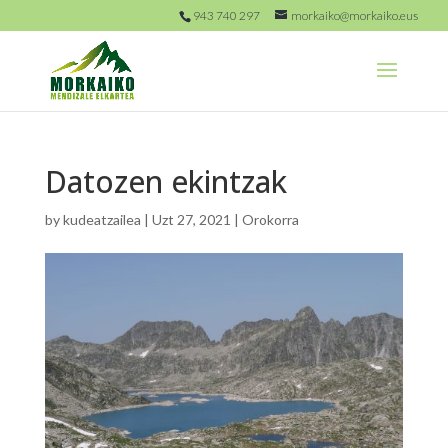
943 740 297
morkaiko@morkaiko.eus
Datozen ekintzak
by
kudeatzailea
|
Uzt 27, 2021
|
Orokorra