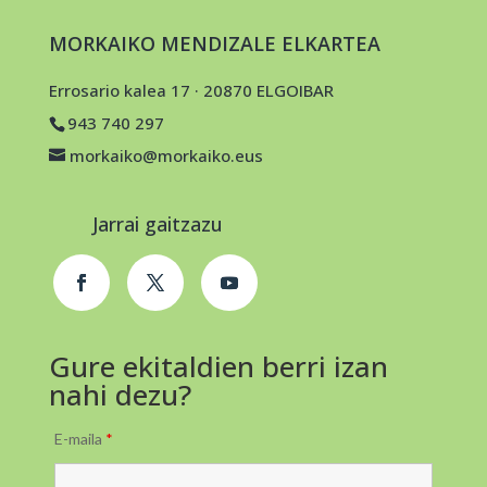
MORKAIKO MENDIZALE ELKARTEA
Errosario kalea 17 · 20870 ELGOIBAR
943 740 297
morkaiko@morkaiko.eus
Jarrai gaitzazu
Gure ekitaldien berri izan
nahi dezu?
E-maila
*