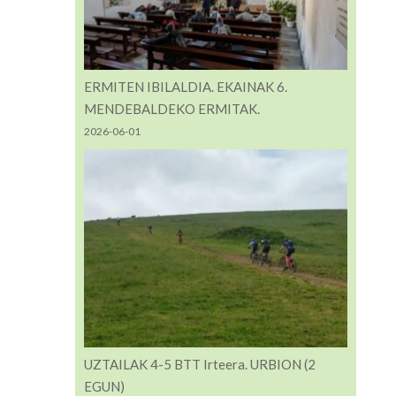
ERMITEN IBILALDIA. EKAINAK 6.
MENDEBALDEKO ERMITAK.
2026-06-01
UZTAILAK 4-5 BTT Irteera. URBION (2
EGUN)