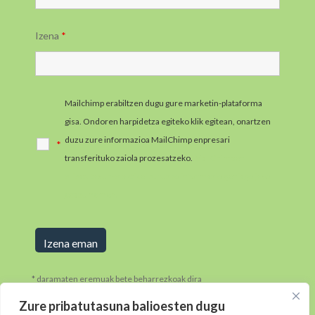
Izena
*
Mailchimp erabiltzen dugu gure marketin-plataforma
gisa. Ondoren harpidetza egiteko klik egitean, onartzen
duzu zure informazioa MailChimp enpresari
*
transferituko zaiola prozesatzeko.
MailChimpen
pribatutasun-praktikei buruzko informazio gehiago jaso
ezazu hemen.
* daramaten eremuak bete beharrezkoak dira
Zure pribatutasuna balioesten dugu