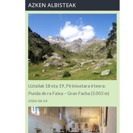
AZKEN ALBISTEAK
Uztailak 18 eta 19, Pirinioetara irteera:
Punda de ra Faixa – Gran Facha (3.005 m)
2026-06-24