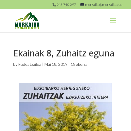
943 740 297
morkaiko@morkaiko.eus
Ekainak 8, Zuhaitz eguna
by
kudeatzailea
|
Mai 18, 2019
|
Orokorra