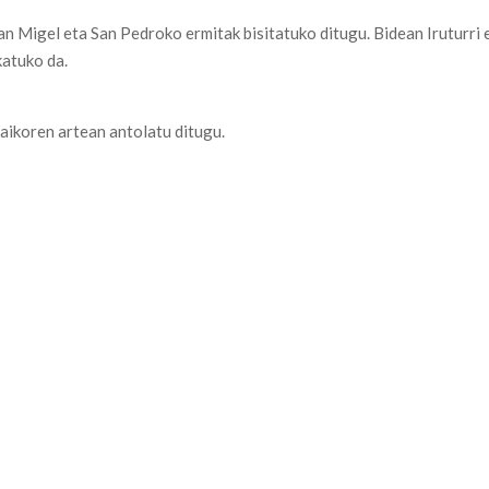
n Migel eta San Pedroko ermitak bisitatuko ditugu. Bidean Iruturri 
katuko da.
aikoren artean antolatu ditugu.