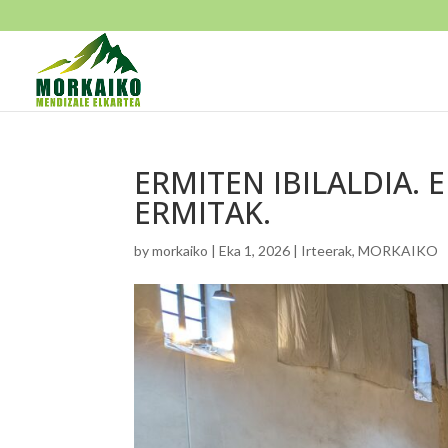
ERMITEN IBILALDIA.
ERMITAK.
by
morkaiko
|
Eka 1, 2026
|
Irteerak
,
MORKAIKO