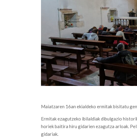
Maiatzaren 16an ekialdeko ermitak bisitatu gen
Ermitak ezagutzeko ibilaldiak dibulgazio historik
horiek baitira hiru gidarien ezagutza arloak. Pe
gidariak.