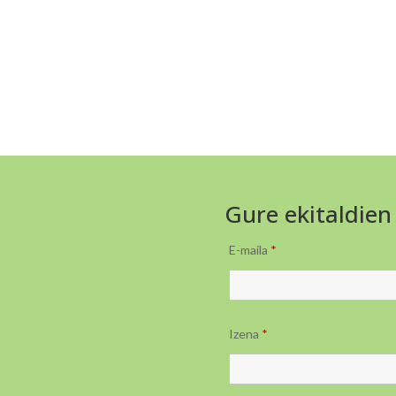
Gure ekitaldien
E-maila
*
Izena
*