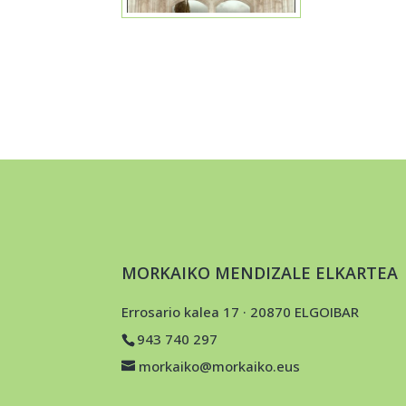
MORKAIKO MENDIZALE ELKARTEA
Errosario kalea 17 · 20870 ELGOIBAR
943 740 297
morkaiko@morkaiko.eus