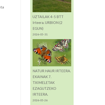
eta
UZTAILAK 4-5 BTT
Irteera. URBION (2
EGUN)
2026-05-31
NATUR HAUR IRTEERA.
EKAINAK 7.
TXIMELETAK
EZAGUTZEKO
IRTEERA.
2026-05-26