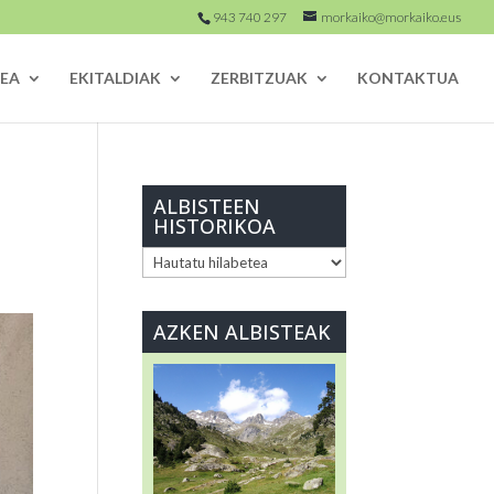
943 740 297
morkaiko@morkaiko.eus
EA
EKITALDIAK
ZERBITZUAK
KONTAKTUA
ALBISTEEN
HISTORIKOA
ALBISTEEN
HISTORIKOA
AZKEN ALBISTEAK