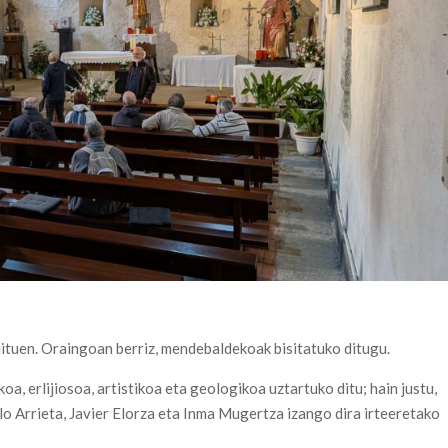
ituen. Oraingoan berriz, mendebaldekoak bisitatuko ditugu.
oa, erlijiosoa, artistikoa eta geologikoa uztartuko ditu; hain justu,
llo Arrieta, Javier Elorza eta Inma Mugertza izango dira irteeretako