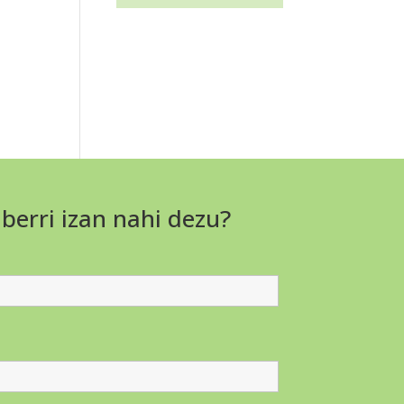
 berri izan nahi dezu?