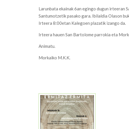
Larunbata ekainak 6an egingo dugun irteeran Sa
Santumotzetik pasako gara. Ibilaldia Olason bu
Irteera 8:00etan Kalegoen plazatik izango da.
Irteera hauen San Bartolome parrokia eta Mork
Animatu.
Morkaiko M.K.K.