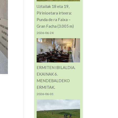
Uztailak 18 eta 19,
Pirinioetara irteera:
Punda de ra Faixa –
Gran Facha (3.005 m)
2026-06-24
ERMITEN IBILALDIA.
EKAINAK 6.
MENDEBALDEKO
ERMITAK.
2026-06-01