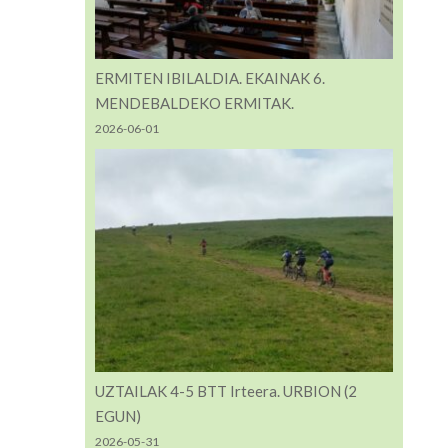
ERMITEN IBILALDIA. EKAINAK 6.
MENDEBALDEKO ERMITAK.
2026-06-01
UZTAILAK 4-5 BTT Irteera. URBION (2
EGUN)
2026-05-31