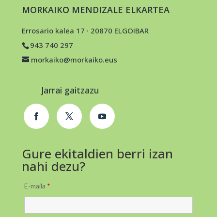
MORKAIKO MENDIZALE ELKARTEA
Errosario kalea 17 · 20870 ELGOIBAR
943 740 297
morkaiko@morkaiko.eus
Jarrai gaitzazu
Gure ekitaldien berri izan
nahi dezu?
E-maila
*