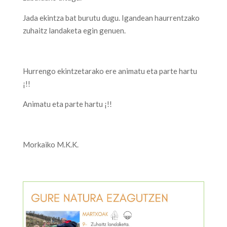
Jada ekintza bat burutu dugu. Igandean haurrentzako
zuhaitz landaketa egin genuen.
Hurrengo ekintzetarako ere animatu eta parte hartu
¡!!
Animatu eta parte hartu ¡!!
Morkaiko M.K.K.