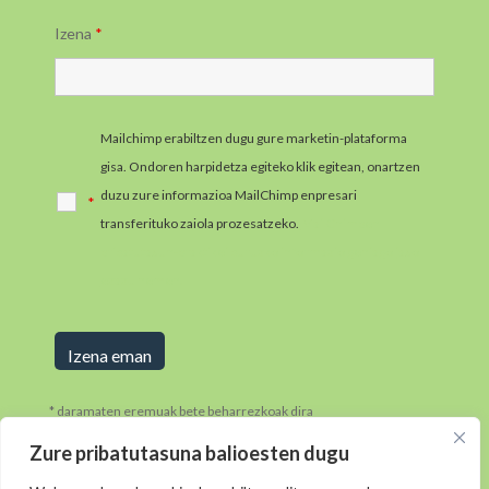
Izena
*
Mailchimp erabiltzen dugu gure marketin-plataforma
gisa. Ondoren harpidetza egiteko klik egitean, onartzen
duzu zure informazioa MailChimp enpresari
*
transferituko zaiola prozesatzeko.
MailChimpen
pribatutasun-praktikei buruzko informazio gehiago jaso
ezazu hemen.
* daramaten eremuak bete beharrezkoak dira
Zure pribatutasuna balioesten dugu