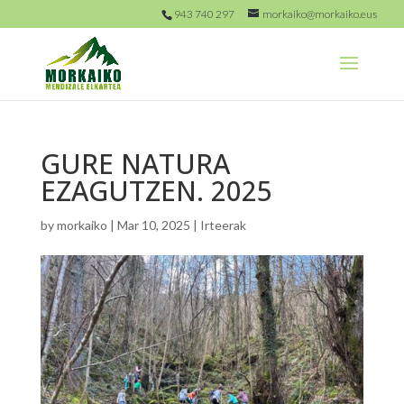
943 740 297
morkaiko@morkaiko.eus
GURE NATURA
EZAGUTZEN. 2025
by
morkaiko
|
Mar 10, 2025
|
Irteerak