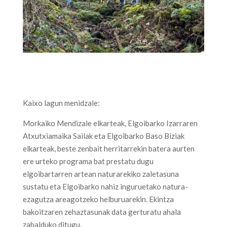
Kaixo lagun menidzale:
Morkaiko Mendizale elkarteak, Elgoibarko Izarraren
Atxutxiamaika Sailak eta Elgoibarko Baso Biziak
elkarteak, beste zenbait herritarrekin batera aurten
ere urteko programa bat prestatu dugu
elgoibartarren artean naturarekiko zaletasuna
sustatu eta Elgoibarko nahiz inguruetako natura-
ezagutza areagotzeko helburuarekin. Ekintza
bakoitzaren zehaztasunak data gerturatu ahala
zabalduko ditugu.