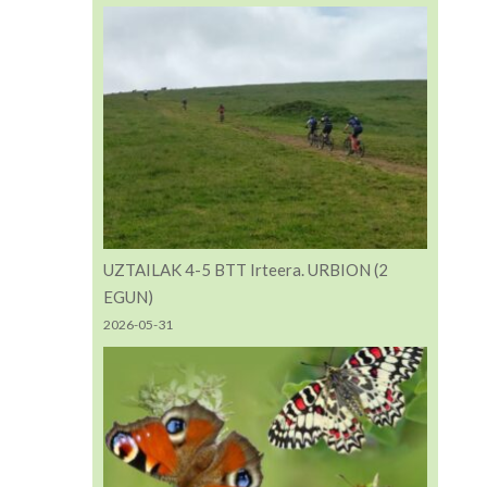
UZTAILAK 4-5 BTT Irteera. URBION (2
EGUN)
2026-05-31