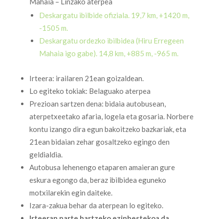
Mahaia – Linzako aterpea
Deskargatu ibilbide ofiziala. 19,7 km, +1420 m,
-1505 m.
Deskargatu ordezko ibilbidea (Hiru Erregeen
Mahaia igo gabe). 14,8 km, +885 m, -965 m.
Irteera: irailaren 21ean goizaldean.
Lo egiteko tokiak: Belaguako aterpea
Prezioan sartzen dena: bidaia autobusean,
aterpetxeetako afaria, logela eta gosaria. Norbere
kontu izango dira egun bakoitzeko bazkariak, eta
21ean bidaian zehar gosaltzeko egingo den
geldialdia.
Autobusa lehenengo etaparen amaieran gure
eskura egongo da, beraz ibilbidea eguneko
motxilarekin egin daiteke.
Izara-zakua behar da aterpean lo egiteko.
Irteeran parte hartzeko ezinbestekoa da