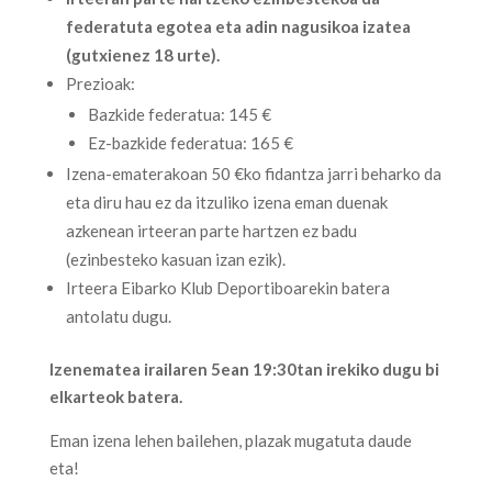
federatuta egotea eta adin nagusikoa izatea
(gutxienez 18 urte).
Prezioak:
Bazkide federatua: 145 €
Ez-bazkide federatua: 165 €
Izena-ematerakoan 50 €ko fidantza jarri beharko da
eta diru hau ez da itzuliko izena eman duenak
azkenean irteeran parte hartzen ez badu
(ezinbesteko kasuan izan ezik).
Irteera Eibarko Klub Deportiboarekin batera
antolatu dugu.
Izenematea irailaren 5ean 19:30tan irekiko dugu bi
elkarteok batera.
Eman izena lehen bailehen, plazak mugatuta daude
eta!