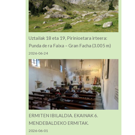
Uztailak 18 eta 19, Pirinioetara irteera:
Punda de ra Faixa – Gran Facha (3.005 m)
2026-06-24
ERMITEN IBILALDIA. EKAINAK 6.
MENDEBALDEKO ERMITAK.
2026-06-01