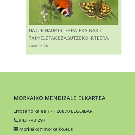
NATUR HAUR IRTEERA. EKAINAK 7.
TXIMELETAK EZAGUTZEKO IRTEERA.
2026-05-26
MORKAIKO MENDIZALE ELKARTEA
Errosario kalea 17 · 20870 ELGOIBAR
943 740 297
morkaiko@morkaiko.eus