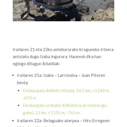
Irailaren 21 eta 22ko astebururako bi eguneko irteera
antolatu dugu Izaba ingurura. Hauexek dira han
egingo ditugun ibilaldiak:
Irailaren 21a: Izaba – Larrondoa – Juan Pitoren
benta
Deskargatu ibilbide ofiziala. 14,5 km, +1240 m,
-870 m
Deskargatu ordezko ibilbidea (Larrondoa igo
gabe). 15 km, +1135 m, -765 m
Irailaren 22a: Belaguako aterpea – Hiru Erregeen