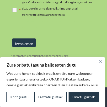
gisa. Ondoren harpidetza egiteko klik egitean, onartzen
duzu zure informazioa MailChimp enpresari
*
transferituko zaiola prozesatzeko.
MailChimpen
pribatutasun-praktikei buruzko informazio gehiago jaso
ezazu hemen.
* daramaten eremuak bete beharrezkoak dira
Zure pribatutasuna balioesten dugu
Webgune honek cookieak erabiltzen ditu gure webgunean
esperientzia onena lortzeko. ONARTU klikatzen baduzu,
cookie guztiak erabiltzea onartzen duzu. Bestela aukerak ikusi.
Diseinua: © 2021
· Morkaiko:
elkarmedia ( )
Lege
Konfiguratu
Ezeztatu guztiak
Onartu guztiak
·
Oharra
Cookie Politika