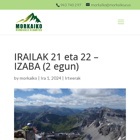
943 740 297
morkaiko@morkaiko.eus
IRAILAK 21 eta 22 –
IZABA (2 egun)
by
morkaiko
|
Ira 1, 2024
|
Irteerak