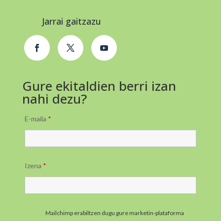
Jarrai gaitzazu
Gure ekitaldien berri izan
nahi dezu?
E-maila
*
Izena
*
Mailchimp erabiltzen dugu gure marketin-plataforma