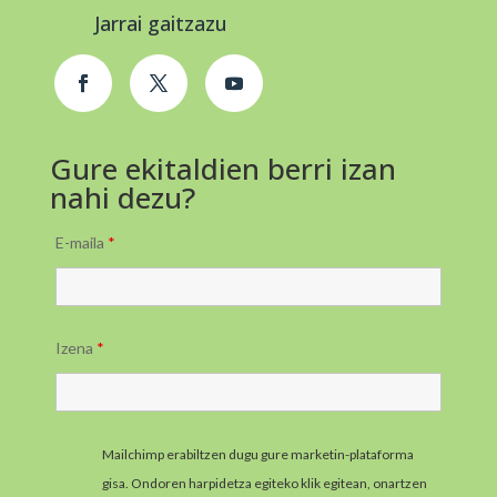
Jarrai gaitzazu
Gure ekitaldien berri izan
nahi dezu?
E-maila
*
Izena
*
Mailchimp erabiltzen dugu gure marketin-plataforma
gisa. Ondoren harpidetza egiteko klik egitean, onartzen