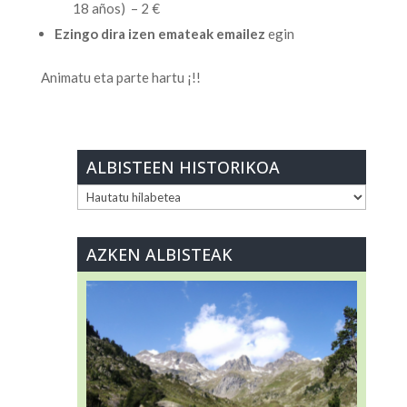
18 años) – 2 €
Ezingo dira izen emateak emailez
egin
Animatu eta parte hartu ¡!!
ALBISTEEN HISTORIKOA
ALBISTEEN
HISTORIKOA
AZKEN ALBISTEAK