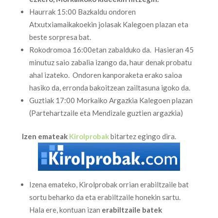
Haurrak 15:00 Bazkaldu ondoren
Atxutxiamaikakoekin jolasak Kalegoen plazan eta
beste sorpresa bat.
Rokodromoa 16:00etan zabalduko da. Hasieran 45
minutuz saio zabalia izango da, haur denak probatu
ahal izateko. Ondoren kanporaketa erako saioa
hasiko da, erronda bakoitzean zailtasuna igoko da.
Guztiak 17:00 Morkaiko Argazkia Kalegoen plazan
(Partehartzaile eta Mendizale guztien argazkia)
Izen emateak
Kirolprobak
bitartez egingo dira.
Izena emateko, Kirolprobak orrian erabiltzaile bat
sortu beharko da eta erabiltzaile honekin sartu.
Hala ere, kontuan izan
erabiltzaile batek