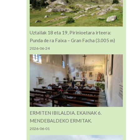
Uztailak 18 eta 19, Pirinioetara irteera:
Punda de ra Faixa – Gran Facha (3.005 m)
2026-06-24
ERMITEN IBILALDIA. EKAINAK 6.
MENDEBALDEKO ERMITAK.
2026-06-01