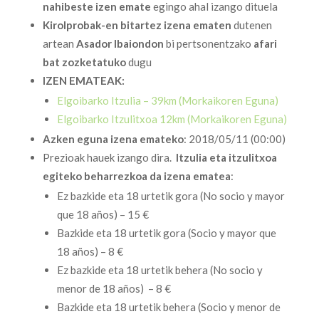
nahibeste izen emate
egingo ahal izango dituela
Kirolprobak-en bitartez izena ematen
dutenen
artean
Asador Ibaiondon
bi pertsonentzako
afari
bat zozketatuko
dugu
IZEN EMATEAK:
Elgoibarko Itzulia – 39km (Morkaikoren Eguna)
Elgoibarko Itzulitxoa 12km (Morkaikoren Eguna)
Azken eguna izena emateko
: 2018/05/11 (00:00)
Prezioak hauek izango dira.
Itzulia eta itzulitxoa
egiteko beharrezkoa da izena ematea
:
Ez bazkide eta 18 urtetik gora (No socio y mayor
que 18 años) – 15 €
Bazkide eta 18 urtetik gora (Socio y mayor que
18 años) – 8 €
Ez bazkide eta 18 urtetik behera (No socio y
menor de 18 años) – 8 €
Bazkide eta 18 urtetik behera (Socio y menor de