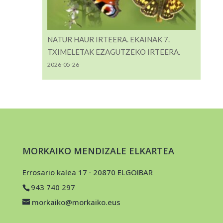
NATUR HAUR IRTEERA. EKAINAK 7.
TXIMELETAK EZAGUTZEKO IRTEERA.
2026-05-26
MORKAIKO MENDIZALE ELKARTEA
Errosario kalea 17 · 20870 ELGOIBAR
943 740 297
morkaiko@morkaiko.eus