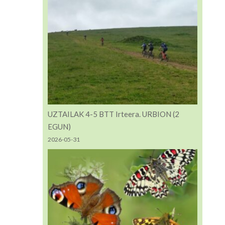
UZTAILAK 4-5 BTT Irteera. URBION (2
EGUN)
2026-05-31