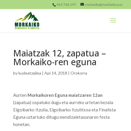
943 740 297
morkaiko@morkaiko.eus
Maiatzak 12, zapatua –
Morkaiko-ren eguna
by
kudeatzailea
|
Api 14, 2018
|
Orokorra
Aurten
Morkaikoren Eguna
maiatzaren 12an
(zapatua) ospatuko dugu eta aurreko urtetan bezala
Elgoibarko Itzulia, Elgoibarko Itzulitxoa eta Finalista
Eguna uztartuko ditugu mendizaletasunaren festa
honetan.