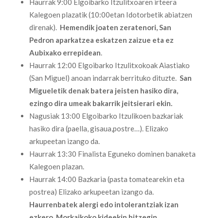
Haurrak 9:00 Elgoibarko Itzulitxoaren irteera
Kalegoen plazatik (10:00etan Idotorbetik abiatzen
direnak).
Hemendik joaten zeratenori, San
Pedron aparkatzea eskatzen zaizue eta ez
Aubixako errepidean
.
Haurrak 12:00 Elgoibarko Itzulitxokoak Aiastiako
(San Miguel) anoan indarrak berrituko dituzte.
San
Migueletik denak batera jeisten hasiko dira,
ezingo dira umeak bakarrik jeitsierari ekin.
Nagusiak 13:00 Elgoibarko Itzulikoen bazkariak
hasiko dira (paella, gisaua,postre…). Elizako
arkupeetan izango da.
Haurrak 13:30 Finalista Eguneko dominen banaketa
Kalegoen plazan.
Haurrak 14:00 Bazkaria (pasta tomatearekin eta
postrea) Elizako arkupeetan izango da.
Haurrenbatek alergi edo intolerantziak izan
ezkero, Morkaikoko kideekin hitzegin.