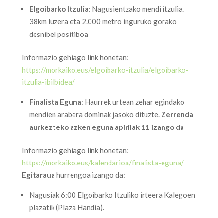
Elgoibarko Itzulia
: Nagusientzako mendi itzulia.
38km luzera eta 2.000 metro inguruko gorako
desnibel positiboa
Informazio gehiago link honetan:
https://morkaiko.eus/elgoibarko-itzulia/elgoibarko-
itzulia-ibilbidea/
Finalista Eguna
: Haurrek urtean zehar egindako
mendien arabera dominak jasoko dituzte.
Zerrenda
aurkezteko azken eguna apirilak 11 izango da
Informazio gehiago link honetan:
https://morkaiko.eus/kalendarioa/finalista-eguna/
Egitaraua
hurrengoa izango da:
Nagusiak 6:00 Elgoibarko Itzuliko irteera Kalegoen
plazatik (Plaza Handia).