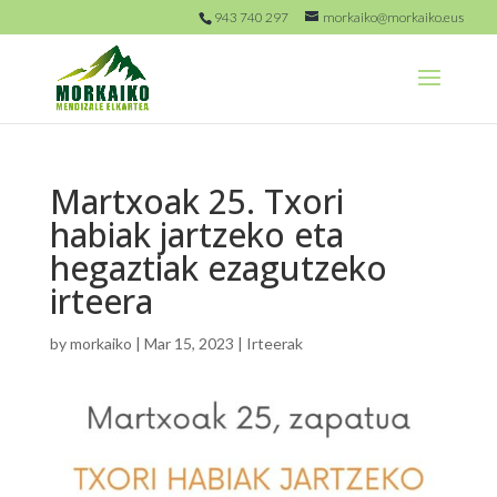
943 740 297
morkaiko@morkaiko.eus
Martxoak 25. Txori
habiak jartzeko eta
hegaztiak ezagutzeko
irteera
by
morkaiko
|
Mar 15, 2023
|
Irteerak