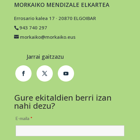
MORKAIKO MENDIZALE ELKARTEA
Errosario kalea 17 · 20870 ELGOIBAR
943 740 297
morkaiko@morkaiko.eus
Jarrai gaitzazu
Gure ekitaldien berri izan
nahi dezu?
E-maila
*