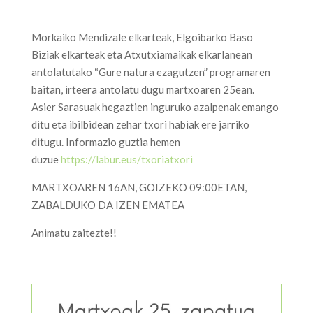
Morkaiko Mendizale elkarteak, Elgoibarko Baso
Biziak elkarteak eta Atxutxiamaikak elkarlanean
antolatutako “Gure natura ezagutzen” programaren
baitan, irteera antolatu dugu martxoaren 25ean.
Asier Sarasuak hegaztien inguruko azalpenak emango
ditu eta ibilbidean zehar txori habiak ere jarriko
ditugu. Informazio guztia hemen
duzue
https://labur.eus/txoriatxori
MARTXOAREN 16AN, GOIZEKO 09:00ETAN,
ZABALDUKO DA IZEN EMATEA
Animatu zaitezte!!