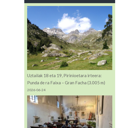
Uztailak 18 eta 19, Pirinioetara irteera:
Punda de ra Faixa – Gran Facha (3.005 m)
2026-06-24