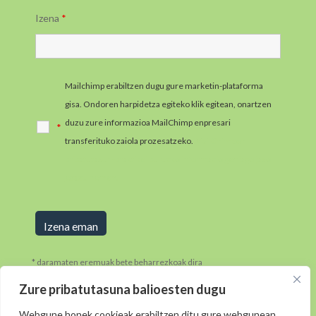
Izena
*
Mailchimp erabiltzen dugu gure marketin-plataforma
gisa. Ondoren harpidetza egiteko klik egitean, onartzen
duzu zure informazioa MailChimp enpresari
*
transferituko zaiola prozesatzeko.
MailChimpen
pribatutasun-praktikei buruzko informazio gehiago jaso
ezazu hemen.
* daramaten eremuak bete beharrezkoak dira
Zure pribatutasuna balioesten dugu
Webgune honek cookieak erabiltzen ditu gure webgunean