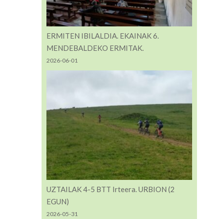
ERMITEN IBILALDIA. EKAINAK 6.
MENDEBALDEKO ERMITAK.
2026-06-01
UZTAILAK 4-5 BTT Irteera. URBION (2
EGUN)
2026-05-31