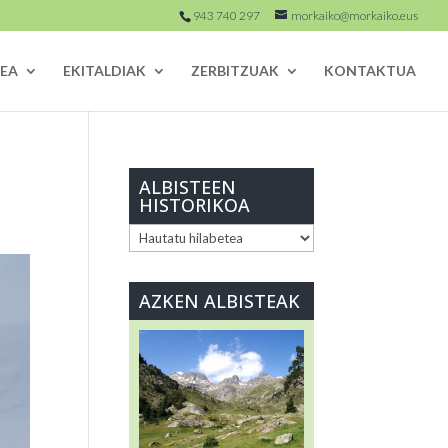
943 740 297
morkaiko@morkaiko.eus
EA
EKITALDIAK
ZERBITZUAK
KONTAKTUA
ALBISTEEN
HISTORIKOA
ALBISTEEN
HISTORIKOA
AZKEN ALBISTEAK