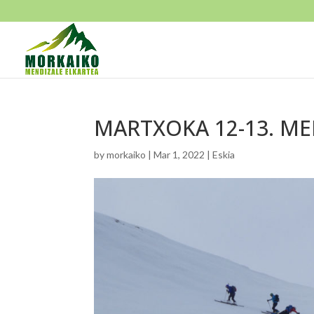
MARTXOKA 12-13. MEND
by
morkaiko
|
Mar 1, 2022
|
Eskia