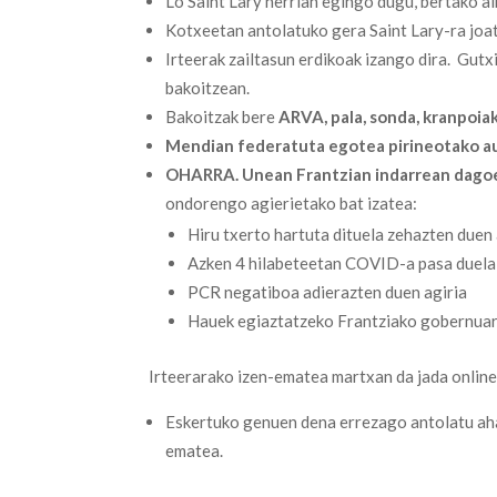
Lo Saint Lary herrian egingo dugu, bertako a
Kotxeetan antolatuko gera Saint Lary-ra joa
Irteerak zailtasun erdikoak izango dira. Gut
bakoitzean.
Bakoitzak bere
ARVA, pala, sonda, kranpoiak
Mendian federatuta egotea pirineotako a
OHARRA. Unean Frantzian indarrean dagoe
ondorengo agierietako bat izatea:
Hiru txerto hartuta dituela zehazten duen 
Azken 4 hilabeteetan COVID-a pasa duela 
PCR negatiboa adierazten duen agiria
Hauek egiaztatzeko Frantziako gobernua
Irteerarako izen-ematea martxan da jada online
Eskertuko genuen dena errezago antolatu ah
ematea.