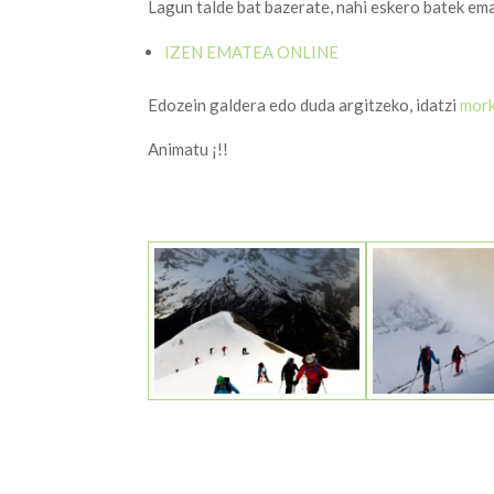
Lagun talde bat bazerate, nahi eskero batek em
IZEN EMATEA ONLINE
Edozein galdera edo duda argitzeko, idatzi
mor
Animatu ¡!!