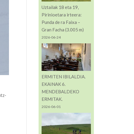
Uztailak 18 eta 19,
Pirinioetara irteera:
Punda de ra Faixa –
Gran Facha (3.005 m)
2026-06-24
ERMITEN IBILALDIA.
EKAINAK 6.
MENDEBALDEKO
utz-
ERMITAK.
2026-06-01
o