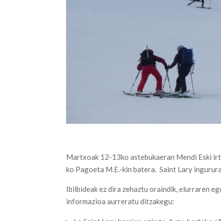
Martxoak 12-13ko astebukaeran Mendi Eski irt
ko Pagoeta M.E.-kin batera. Saint Lary ingurur
Ibilbideak ez dira zehaztu oraindik, elurraren
informazioa aurreratu ditzakegu: