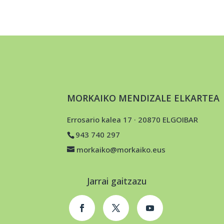
MORKAIKO MENDIZALE ELKARTEA
Errosario kalea 17 · 20870 ELGOIBAR
943 740 297
morkaiko@morkaiko.eus
Jarrai gaitzazu