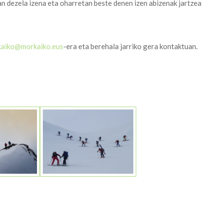
an dezela izena eta oharretan beste denen izen abizenak jartzea
kaiko@morkaiko.eus
-era eta berehala jarriko gera kontaktuan.