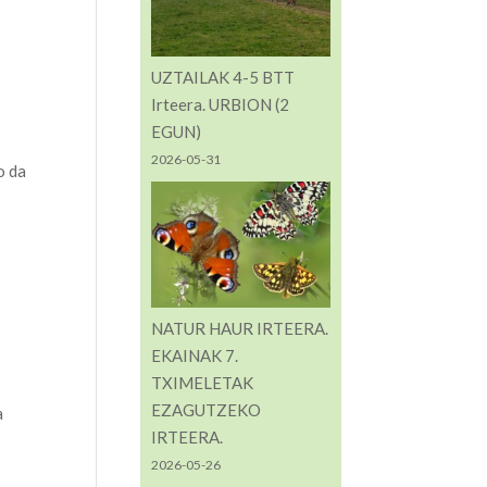
UZTAILAK 4-5 BTT
Irteera. URBION (2
EGUN)
2026-05-31
o da
NATUR HAUR IRTEERA.
EKAINAK 7.
TXIMELETAK
EZAGUTZEKO
a
IRTEERA.
2026-05-26