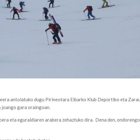
eera antolatuko dugu Pirineotara Eibarko Klub Deportibo eta Zara
a joango gara oraingoan.
 egoera eta eguraldiaren arabera zehaztuko dira. Dena den, ondoreng