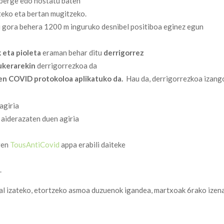
lberge edo hostatu baten
teko eta bertan mugitzeko.
xi gora behera 1200 m inguruko desnibel positiboa eginez egun
 eta pioleta
eraman behar ditu
derrigorrez
ukerarekin
derrigorrezkoa da
n COVID protokoloa aplikatuko da.
Hau da, derrigorrezkoa izang
agiria
aiderazaten duen agiria
ren
TousAntiCovid
appa erabili daiteke
.
al izateko, etortzeko asmoa duzuenok igandea, martxoak 6rako izen