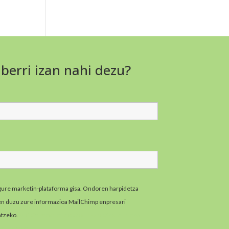
 berri izan nahi dezu?
gure marketin-plataforma gisa. Ondoren harpidetza
zen duzu zure informazioa MailChimp enpresari
atzeko.
MailChimpen pribatutasun-praktikei buruzko
zazu hemen.