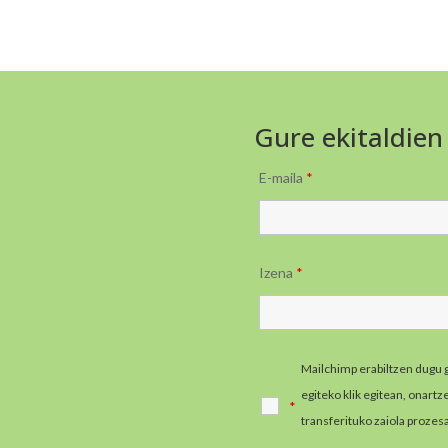
Gure ekitaldien
E-maila
*
Izena
*
Mailchimp erabiltzen dugu 
egiteko klik egitean, onart
*
transferituko zaiola prozes
informazio gehiago jaso e