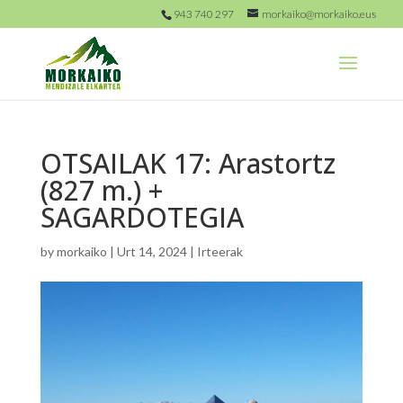
943 740 297
morkaiko@morkaiko.eus
OTSAILAK 17: Arastortz
(827 m.) +
SAGARDOTEGIA
by
morkaiko
|
Urt 14, 2024
|
Irteerak