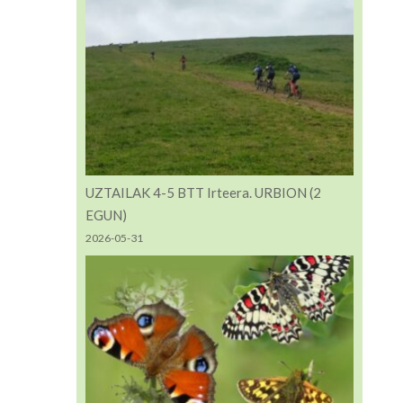
UZTAILAK 4-5 BTT Irteera. URBION (2
EGUN)
2026-05-31