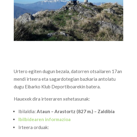
Urtero egiten dugun bezala, datorren otsailaren 17an
mendi irteera eta sagardotegian bazkaria antolatu
dugu Eibarko Klub Deportiboarekin batera.
Hauexek dira irteeraren xehetasunak:
Ibilaldia:
Ataun – Arastortz (827 m.) – Zaldibia
Ibilbidearen informazioa
Irteera orduak: