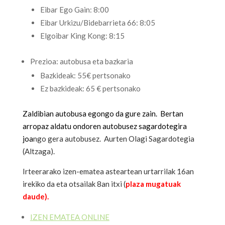
Eibar Ego Gain: 8:00
Eibar Urkizu/Bidebarrieta 66: 8:05
Elgoibar King Kong: 8:15
Prezioa: autobusa eta bazkaria
Bazkideak: 55€ pertsonako
Ez bazkideak: 65 € pertsonako
Zaldibian autobusa egongo da gure zain. Bertan
arropaz aldatu ondoren autobusez sagardotegira
joa
ngo gera autobusez. Aurten
Olagi Sagardotegia
(Altzaga).
Irteerarako izen-ematea asteartean urtarrilak 16an
irekiko da eta otsailak 8an itxi (
plaza mugatuak
daude).
IZEN EMATEA ONLINE