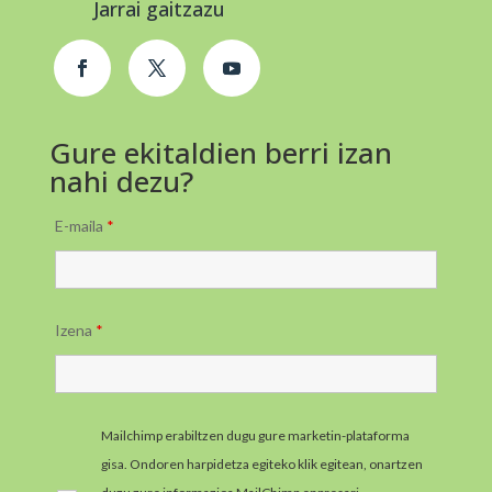
Jarrai gaitzazu
Gure ekitaldien berri izan
nahi dezu?
E-maila
*
Izena
*
Mailchimp erabiltzen dugu gure marketin-plataforma
gisa. Ondoren harpidetza egiteko klik egitean, onartzen