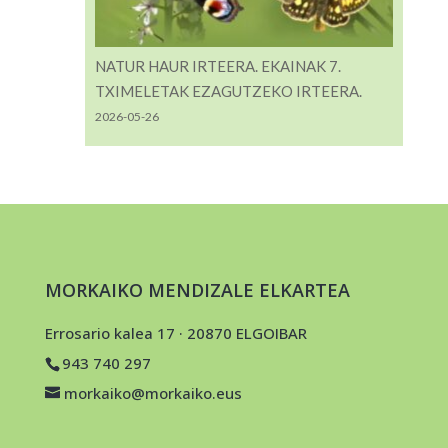
NATUR HAUR IRTEERA. EKAINAK 7.
TXIMELETAK EZAGUTZEKO IRTEERA.
2026-05-26
MORKAIKO MENDIZALE ELKARTEA
Errosario kalea 17 · 20870 ELGOIBAR
943 740 297
morkaiko@morkaiko.eus