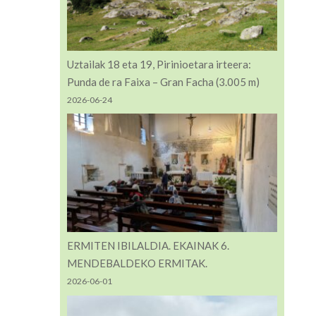
Uztailak 18 eta 19, Pirinioetara irteera:
Punda de ra Faixa – Gran Facha (3.005 m)
2026-06-24
ERMITEN IBILALDIA. EKAINAK 6.
MENDEBALDEKO ERMITAK.
2026-06-01