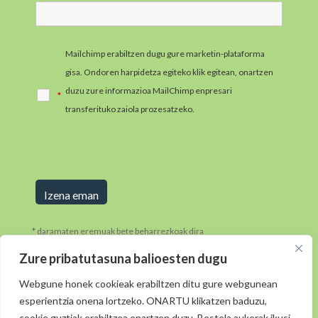
Mailchimp erabiltzen dugu gure marketin-plataforma
gisa. Ondoren harpidetza egiteko klik egitean, onartzen
duzu zure informazioa MailChimp enpresari
*
transferituko zaiola prozesatzeko.
MailChimpen
pribatutasun-praktikei buruzko informazio gehiago jaso
ezazu hemen.
* daramaten eremuak bete beharrezkoak dira
Zure pribatutasuna balioesten dugu
Webgune honek cookieak erabiltzen ditu gure webgunean
esperientzia onena lortzeko. ONARTU klikatzen baduzu,
cookie guztiak erabiltzea onartzen duzu. Bestela aukerak ikusi.