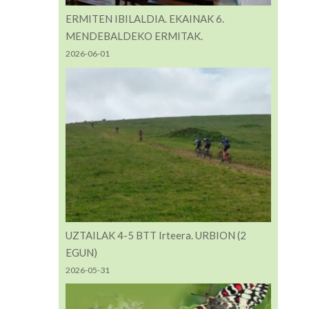
ERMITEN IBILALDIA. EKAINAK 6.
MENDEBALDEKO ERMITAK.
2026-06-01
UZTAILAK 4-5 BTT Irteera. URBION (2
EGUN)
2026-05-31