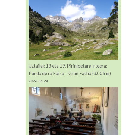
Uztailak 18 eta 19, Pirinioetara irteera:
Punda de ra Faixa – Gran Facha (3.005 m)
2026-06-24