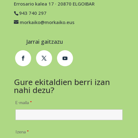
Errosario kalea 17 · 20870 ELGOIBAR
943 740 297
morkaiko@morkaiko.eus
Jarrai gaitzazu
Gure ekitaldien berri izan
nahi dezu?
E-maila
*
Izena
*