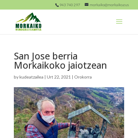
943 740 297
morkaiko@morkaiko.eus
San Jose berria
Morkaikoko jaiotzean
by
kudeatzailea
|
Urt 22, 2021
|
Orokorra