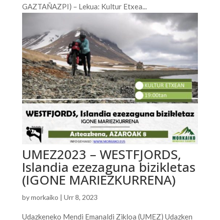
GAZTAÑAZPI) – Lekua: Kultur Etxea...
UMEZ2023 – WESTFJORDS,
Islandia ezezaguna bizikletas
(IGONE MARIEZKURRENA)
by
morkaiko
|
Urr 8, 2023
Udazkeneko Mendi Emanaldi Zikloa (UMEZ) Udazken