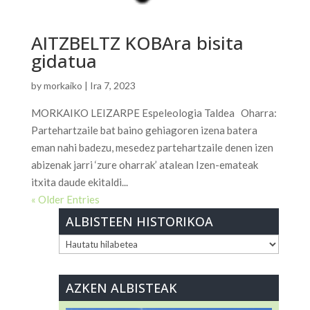
AITZBELTZ KOBAra bisita
gidatua
by
morkaiko
|
Ira 7, 2023
MORKAIKO LEIZARPE Espeleologia Taldea Oharra:
Partehartzaile bat baino gehiagoren izena batera
eman nahi badezu, mesedez partehartzaile denen izen
abizenak jarri ‘zure oharrak’ atalean Izen-emateak
itxita daude ekitaldi...
« Older Entries
ALBISTEEN HISTORIKOA
ALBISTEEN
HISTORIKOA
AZKEN ALBISTEAK