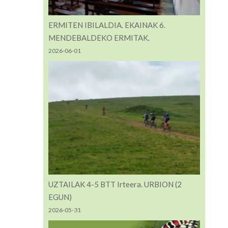
ERMITEN IBILALDIA. EKAINAK 6.
MENDEBALDEKO ERMITAK.
2026-06-01
UZTAILAK 4-5 BTT Irteera. URBION (2
EGUN)
2026-05-31