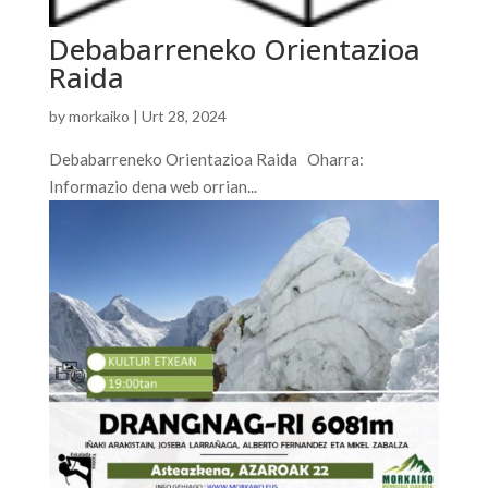
Debabarreneko Orientazioa
Raida
by
morkaiko
|
Urt 28, 2024
Debabarreneko Orientazioa Raida Oharra:
Informazio dena web orrian...