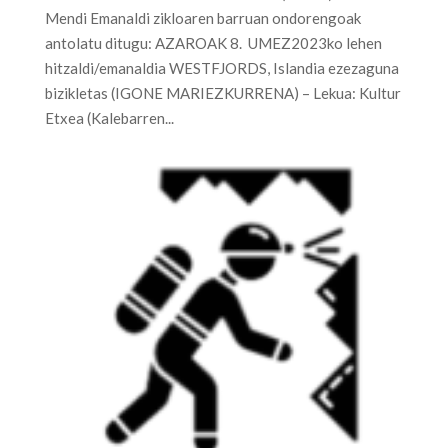
Mendi Emanaldi zikloaren barruan ondorengoak
antolatu ditugu: AZAROAK 8. UMEZ2023ko lehen
hitzaldi/emanaldia WESTFJORDS, Islandia ezezaguna
bizikletas (IGONE MARIEZKURRENA) – Lekua: Kultur
Etxea (Kalebarren...