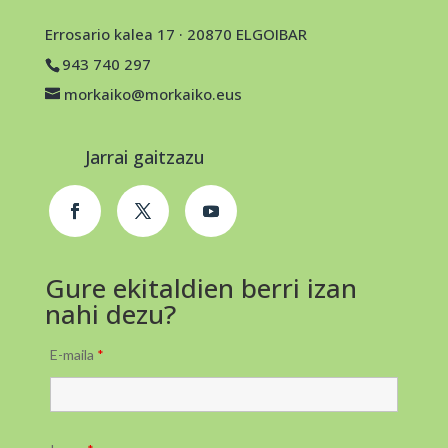
Errosario kalea 17 · 20870 ELGOIBAR
943 740 297
morkaiko@morkaiko.eus
Jarrai gaitzazu
Gure ekitaldien berri izan
nahi dezu?
E-maila
*