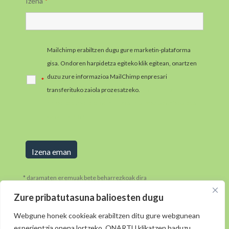
Izena
*
Mailchimp erabiltzen dugu gure marketin-plataforma
gisa. Ondoren harpidetza egiteko klik egitean, onartzen
duzu zure informazioa MailChimp enpresari
*
transferituko zaiola prozesatzeko.
MailChimpen
pribatutasun-praktikei buruzko informazio gehiago jaso
ezazu hemen.
* daramaten eremuak bete beharrezkoak dira
Zure pribatutasuna balioesten dugu
Webgune honek cookieak erabiltzen ditu gure webgunean
esperientzia onena lortzeko. ONARTU klikatzen baduzu,