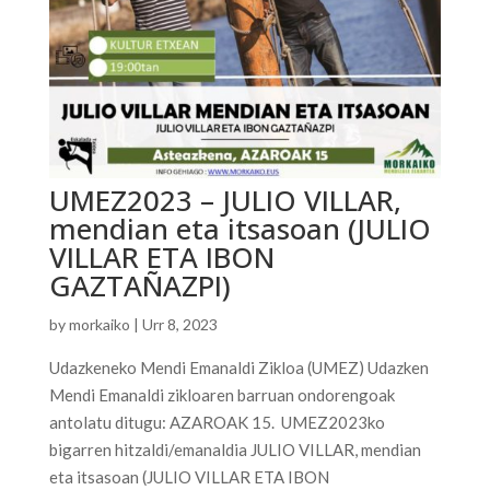
UMEZ2023 – JULIO VILLAR,
mendian eta itsasoan (JULIO
VILLAR ETA IBON
GAZTAÑAZPI)
by
morkaiko
|
Urr 8, 2023
Udazkeneko Mendi Emanaldi Zikloa (UMEZ) Udazken
Mendi Emanaldi zikloaren barruan ondorengoak
antolatu ditugu: AZAROAK 15. UMEZ2023ko
bigarren hitzaldi/emanaldia JULIO VILLAR, mendian
eta itsasoan (JULIO VILLAR ETA IBON