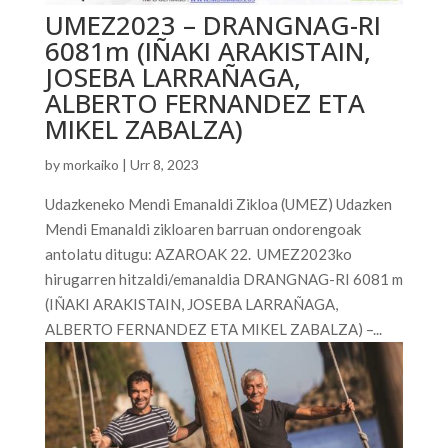
UMEZ2023 – DRANGNAG-RI
6081m (IÑAKI ARAKISTAIN,
JOSEBA LARRAÑAGA,
ALBERTO FERNANDEZ ETA
MIKEL ZABALZA)
by
morkaiko
|
Urr 8, 2023
Udazkeneko Mendi Emanaldi Zikloa (UMEZ) Udazken
Mendi Emanaldi zikloaren barruan ondorengoak
antolatu ditugu: AZAROAK 22. UMEZ2023ko
hirugarren hitzaldi/emanaldia DRANGNAG-RI 6081 m
(IÑAKI ARAKISTAIN, JOSEBA LARRAÑAGA,
ALBERTO FERNANDEZ ETA MIKEL ZABALZA) –...