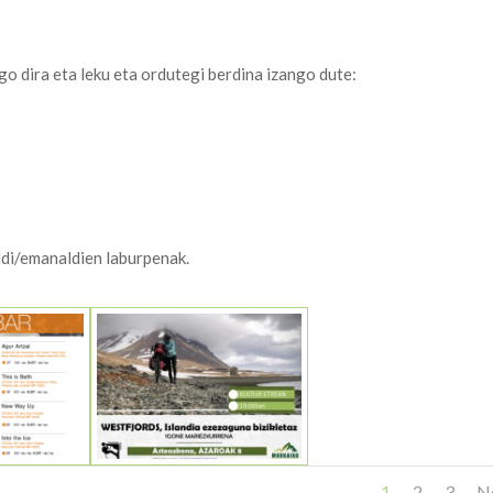
o dira eta leku eta ordutegi berdina izango dute:
ldi/emanaldien laburpenak.
1
2
3
N