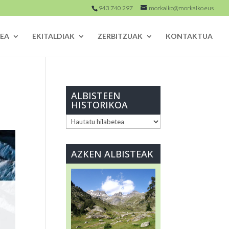
943 740 297
morkaiko@morkaiko.eus
EA
EKITALDIAK
ZERBITZUAK
KONTAKTUA
ALBISTEEN
HISTORIKOA
ALBISTEEN
HISTORIKOA
AZKEN ALBISTEAK