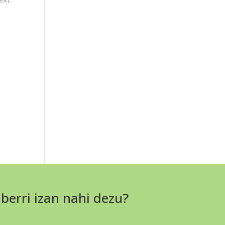
 berri izan nahi dezu?