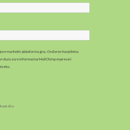
gure marketin-plataforma gisa. Ondoren harpidetza
zen duzu zure informazioa MailChimp enpresari
atzeko.
MailChimpen pribatutasun-praktikei buruzko
zazu hemen.
koak dira