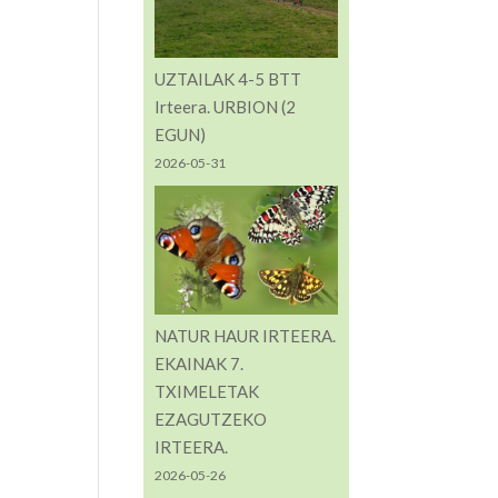
UZTAILAK 4-5 BTT
Irteera. URBION (2
EGUN)
2026-05-31
NATUR HAUR IRTEERA.
EKAINAK 7.
TXIMELETAK
EZAGUTZEKO
IRTEERA.
2026-05-26