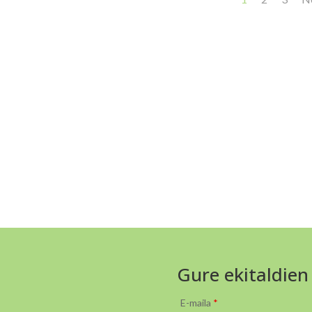
Gure ekitaldien
E-maila
*