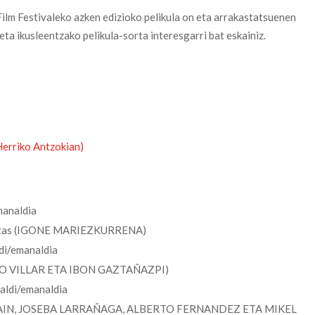
 Festivaleko azken edizioko pelikula on eta arrakastatsuenen
ta ikusleentzako pelikula-sorta interesgarri bat eskainiz.
Herriko Antzokian)
analdia
letas (IGONE MARIEZKURRENA)
i/emanaldia
ULIO VILLAR ETA IBON GAZTAÑAZPI)
ldi/emanaldia
TAIN, JOSEBA LARRAÑAGA, ALBERTO FERNANDEZ ETA MIKEL