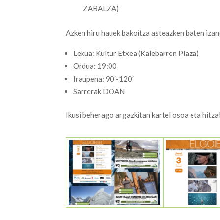
ZABALZA)
Azken hiru hauek bakoitza asteazken baten izang
Lekua: Kultur Etxea (Kalebarren Plaza)
Ordua: 19:00
Iraupena: 90′-120′
Sarrerak DOAN
Ikusi beherago argazkitan kartel osoa eta hitza