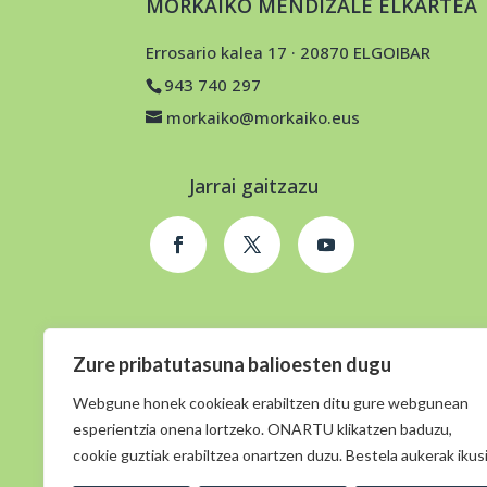
MORKAIKO MENDIZALE ELKARTEA
Errosario kalea 17 · 20870 ELGOIBAR
943 740 297
morkaiko@morkaiko.eus
Jarrai gaitzazu
Zure pribatutasuna balioesten dugu
Webgune honek cookieak erabiltzen ditu gure webgunean
esperientzia onena lortzeko. ONARTU klikatzen baduzu,
cookie guztiak erabiltzea onartzen duzu. Bestela aukerak ikusi