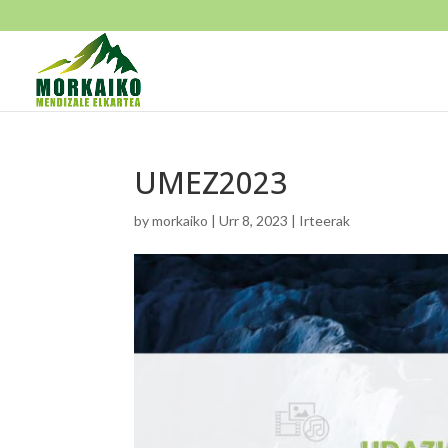
UMEZ2023
by
morkaiko
|
Urr 8, 2023
|
Irteerak