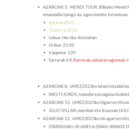
AZAROAK 3. MENDI TOUR. Bilboko Mendi Film
emanaldia izango da, egun bateko formatuan e
Kartela 2023
Trailer-a 2023
Lekua: Herriko Antzokian
Ordua: 21:00
Iraupena: 120′
Sarrerak 4 €
(Sarrerak saioaren egunean, 
AZAROAK 8. UMEZ2023ko lehen hitzaldi/em
WESTFJORDS, Islandia ezezaguna bizik
AZAROAK 15. UMEZ2023ko bigarren hitzald
JULIO VILLAR, mendian eta itsasoan (J
AZAROAK 22. UMEZ2023ko hirugarren hitza
DRANGNAG-RI 6081 m (IÑAKI ARAKIS