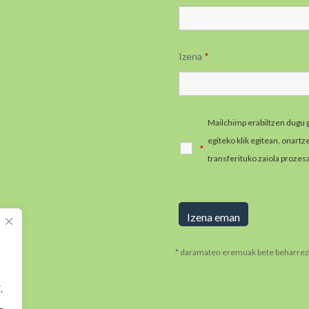
Izena
*
Mailchimp erabiltzen dugu 
egiteko klik egitean, onart
*
transferituko zaiola prozes
informazio gehiago jaso e
* daramaten eremuak bete beharrez
.