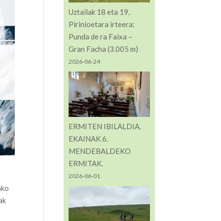
Uztailak 18 eta 19,
Pirinioetara irteera:
Punda de ra Faixa –
Gran Facha (3.005 m)
2026-06-24
ERMITEN IBILALDIA.
EKAINAK 6.
MENDEBALDEKO
ERMITAK.
2026-06-01
ako
ak