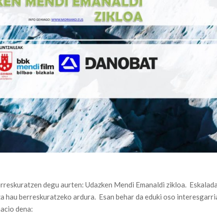
erreskuratzen degu aurten: Udazken Mendi Emanaldi zikloa. Eskalad
tza hau berreskuratzeko ardura. Esan behar da eduki oso interesgarri
macio dena: