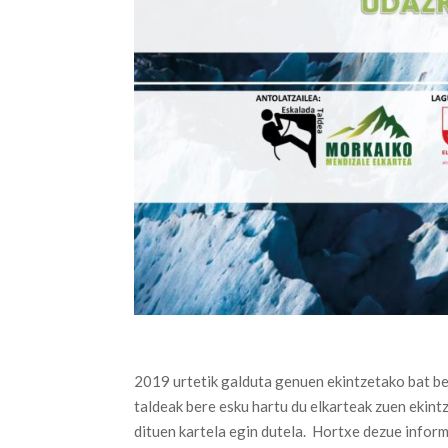
2019 urtetik galduta genuen ekintzetako bat b
taldeak bere esku hartu du elkarteak zuen ekin
dituen kartela egin dutela. Hortxe dezue infor