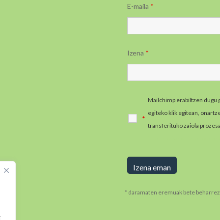
E-maila
*
Izena
*
Mailchimp erabiltzen dugu 
egiteko klik egitean, onart
*
transferituko zaiola prozes
informazio gehiago jaso e
* daramaten eremuak bete beharrez
.