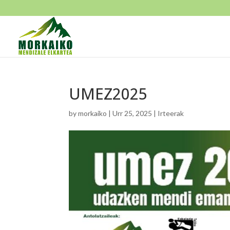
UMEZ2025
by
morkaiko
|
Urr 25, 2025
|
Irteerak