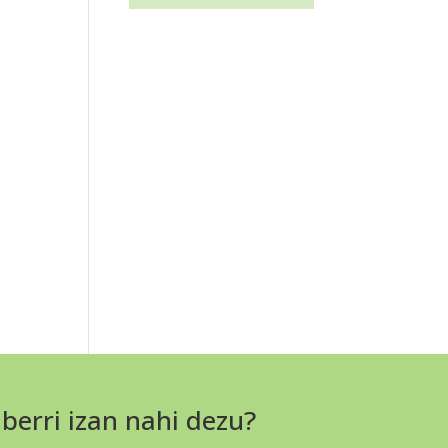
 berri izan nahi dezu?