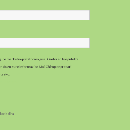
gure marketin-plataforma gisa. Ondoren harpidetza
zen duzu zure informazioa MailChimp enpresari
atzeko.
MailChimpen pribatutasun-praktikei buruzko
zazu hemen.
koak dira