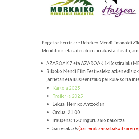
Bagatoz berriz ere Udazken Mendi Emanaldi Zik
Menditour-ek izaten duen arrakasta ikusita, au
AZAROAK 7 eta AZAROAK 14 (ostiralak) M
Bilboko Mendi Film Festivaleko azken edizioko
jarrietan eta ikusleentzako pelikula-sorta int
Kartela 2025
Trailer-a 2025
Lekua: Herriko Antzokian
Ordua: 21:00
Iraupena: 120′ inguru saio bakoitza
Sarrerak 5 €
(Sarrerak saioa bakoitzaren 