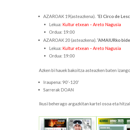
AZAROAK 19(asteazkena).
‘El Circo de Le
Lekua:
Kultur etxean – Areto Nagusia
Ordua: 19:00
AZAROAK 20 (asteazkena).
‘AMAIURko bide
Lekua:
Kultur etxean – Areto Nagusia
Ordua: 19:00
Azken bi hauek bakoitza asteazken baten izango
Iraupena: 90′-120′
Sarrerak DOAN
Ikusi beherago argazkitan kartel osoa eta hitza