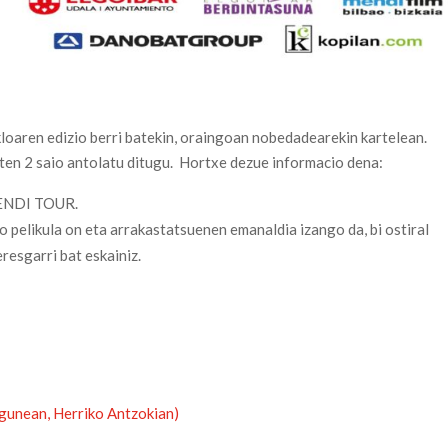
loaren edizio berri batekin, oraingoan nobedadearekin kartelean.
rten 2 saio antolatu ditugu. Hortxe dezue informacio dena:
ENDI TOUR.
 pelikula on eta arrakastatsuenen emanaldia izango da, bi ostiral
eresgarri bat eskainiz.
egunean, Herriko Antzokian)