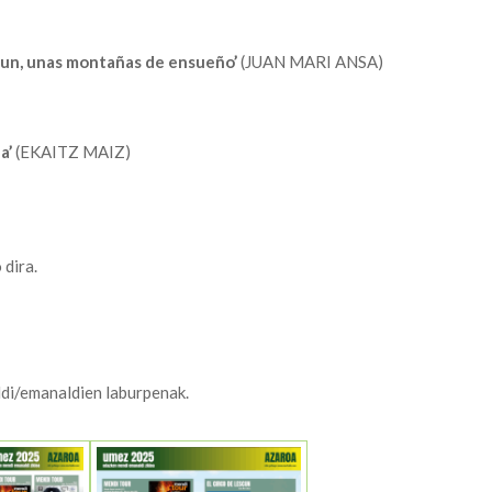
scun, unas montañas de ensueño’
(JUAN MARI ANSA)
a’
(EKAITZ MAIZ)
 dira.
ldi/emanaldien laburpenak.