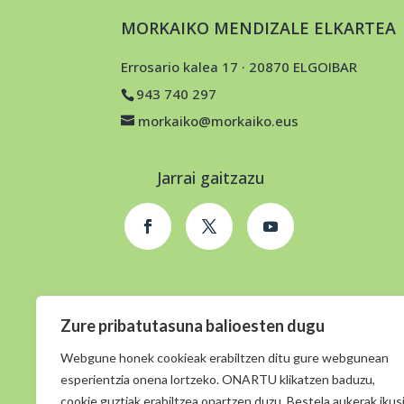
MORKAIKO MENDIZALE ELKARTEA
Errosario kalea 17 · 20870 ELGOIBAR
943 740 297
morkaiko@morkaiko.eus
Jarrai gaitzazu
Zure pribatutasuna balioesten dugu
Webgune honek cookieak erabiltzen ditu gure webgunean
esperientzia onena lortzeko. ONARTU klikatzen baduzu,
cookie guztiak erabiltzea onartzen duzu. Bestela aukerak ikusi