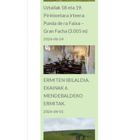
Uztailak 18 eta 19,
Pirinioetara irteera:
Punda de ra Faixa –
Gran Facha (3.005 m)
2026-06-24
ERMITEN IBILALDIA.
EKAINAK 6.
MENDEBALDEKO
ERMITAK.
2026-06-01