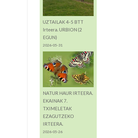
UZTAILAK 4-5 BTT
Irteera. URBION (2
EGUN)
2026-05-31
NATUR HAUR IRTEERA.
EKAINAK 7.
TXIMELETAK
EZAGUTZEKO
IRTEERA.
2026-05-26