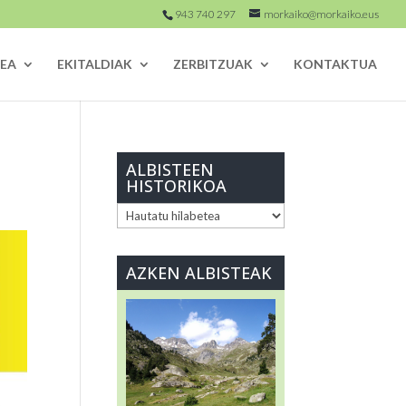
943 740 297
morkaiko@morkaiko.eus
EA
EKITALDIAK
ZERBITZUAK
KONTAKTUA
ALBISTEEN
HISTORIKOA
ALBISTEEN
HISTORIKOA
AZKEN ALBISTEAK