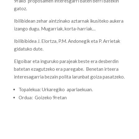
9rako proposamen interesgarri baten berri batekin
gatoz.
Ibilibidean zehar aintzinako aztarnak ikusiteko aukera
izango dugu. Mugarriak, korta-harriak…
Ibilibibidea J. Elortza, P.M. Andonegik eta P. Arrietak
gidatuko dute.
Elgoibar eta inguruko parajeak beste era desberdin
batetan ezagutzeko era paregabe. Benetan irteera
interesagarria bezain polita larunbat goiza pasatzeko.
Topalekua: Urkaregiko aparlaekuan.
Ordua: Goizeko 9retan