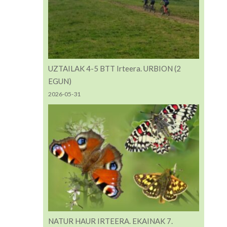
UZTAILAK 4-5 BTT Irteera. URBION (2
EGUN)
2026-05-31
NATUR HAUR IRTEERA. EKAINAK 7.