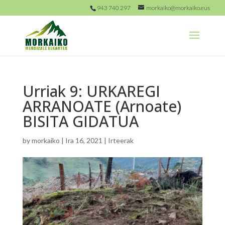
943 740 297
morkaiko@morkaiko.eus
Urriak 9: URKAREGI
ARRANOATE (Arnoate)
BISITA GIDATUA
by
morkaiko
|
Ira 16, 2021
|
Irteerak