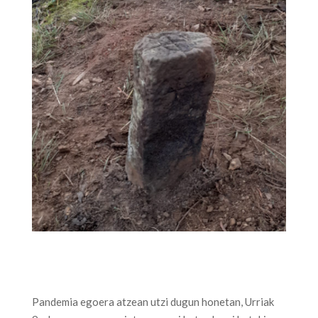
Pandemia egoera atzean utzi dugun honetan, Urriak