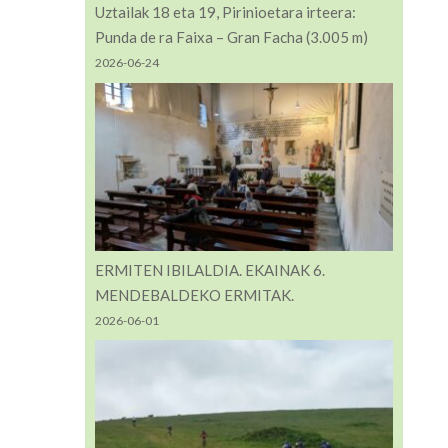
Uztailak 18 eta 19, Pirinioetara irteera:
Punda de ra Faixa – Gran Facha (3.005 m)
2026-06-24
ERMITEN IBILALDIA. EKAINAK 6.
MENDEBALDEKO ERMITAK.
2026-06-01