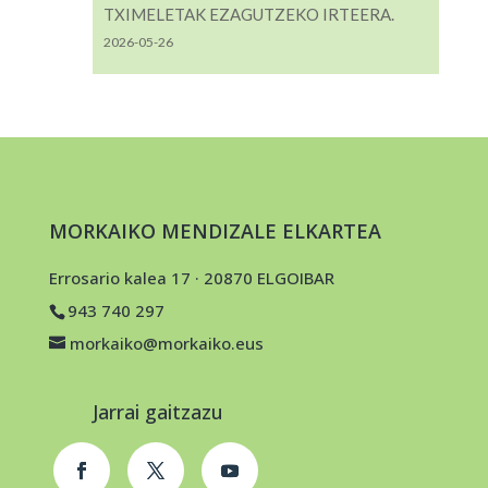
TXIMELETAK EZAGUTZEKO IRTEERA.
2026-05-26
MORKAIKO MENDIZALE ELKARTEA
Errosario kalea 17 · 20870 ELGOIBAR
943 740 297
morkaiko@morkaiko.eus
Jarrai gaitzazu