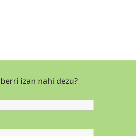
 berri izan nahi dezu?