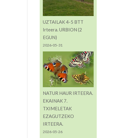
UZTAILAK 4-5 BTT
Irteera. URBION (2
EGUN)
2026-05-31
NATUR HAUR IRTEERA.
EKAINAK 7.
TXIMELETAK
EZAGUTZEKO
IRTEERA.
2026-05-26