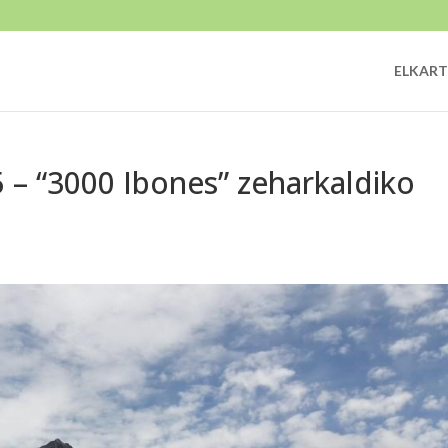
ELKART
 – “3000 Ibones” zeharkaldiko