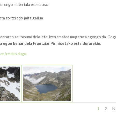
dorengo materiala eramatea:
eta zortzi edo jaitsigailua
rteeraren zailtasuna dela-eta, izen ematea mugatuta egongo da. Go
 egon behar dela Frantziar Pirinioetako estaldurarekin.
an irekiko dugu.
1
2
N