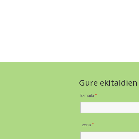
Gure ekitaldien
E-maila
*
Izena
*