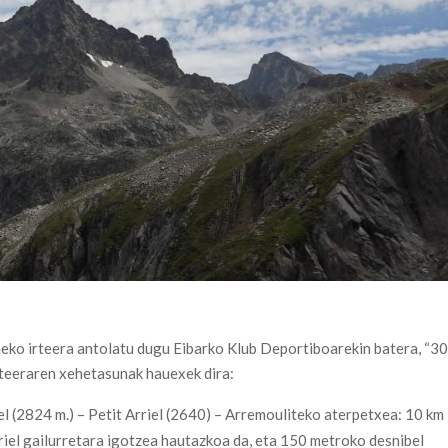
neko irteera antolatu dugu Eibarko Klub Deportiboarekin batera, “3
Irteeraren xehetasunak hauexek dira:
l (2824 m.) – Petit Arriel (2640) – Arremouliteko aterpetxea: 10 km
rriel gailurretara igotzea hautazkoa da, eta 150 metroko desnibel