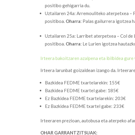
positibo gehigarria du.
Uztailaren 24a: Arremouliteko aterpetxea – P
positiboa.
Oharra
: Palas gailurrera igotzea 
Uztailaren 25a: Larribet aterpetxea – Col de
positiboa.
Oharra
: Le Lurien igotzea hautazk
Irteera bakoitzaren azalpena eta ibilbidea gur
Irteera larunbat goizaldean izango da. Irteerar
Bazkidea FEDME txartelarekin: 155€
Bazkidea FEDME txartel gabe: 185€
Ez Bazkidea FEDME txartelarekin: 203€
Ez Bazkidea FEDME txartel gabe: 233€
Irteeraren prezioan, autobusa eta aterpeko afar
OHAR GARRANTZITSUAK: