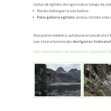
Gailurrak egiteko derrigorrezkoa izango da on
Buruko babesgarria edo kaskoa
Palas gailurra egiteko
: arnesa, lotzeko soka 
Aterpearen edukiera, autobusaren plazak eta i
izan irteera honetarako
derrigorrez federatuta
Izen-ematea datorren asteartean, uztailaren 12