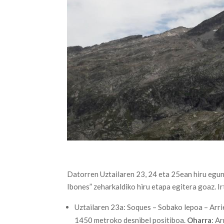
Datorren Uztailaren 23, 24 eta 25ean hiru egu
Ibones” zeharkaldiko hiru etapa egitera goaz. 
Uztailaren 23a: Soques – Sobako lepoa – Arrie
1450 metroko desnibel positiboa.
Oharra
: A