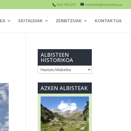
943 740 297
morkaiko@morkaiko.eus
EA
EKITALDIAK
ZERBITZUAK
KONTAKTUA
ALBISTEEN
HISTORIKOA
ALBISTEEN
HISTORIKOA
AZKEN ALBISTEAK