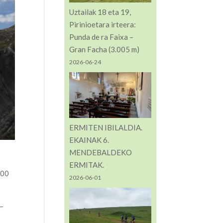
Uztailak 18 eta 19,
Pirinioetara irteera:
Punda de ra Faixa –
Gran Facha (3.005 m)
2026-06-24
ERMITEN IBILALDIA.
EKAINAK 6.
MENDEBALDEKO
ERMITAK.
000
2026-06-01
 –