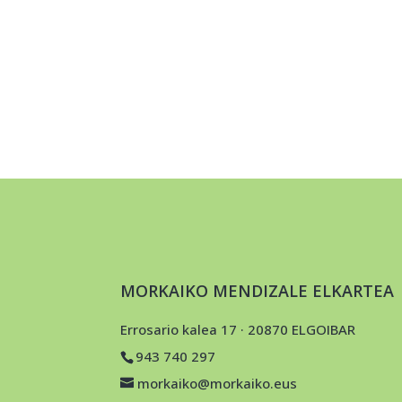
MORKAIKO MENDIZALE ELKARTEA
Errosario kalea 17 · 20870 ELGOIBAR
943 740 297
morkaiko@morkaiko.eus