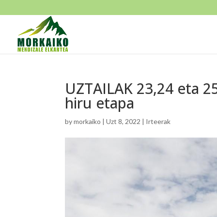
UZTAILAK 23,24 eta 25
hiru etapa
by
morkaiko
|
Uzt 8, 2022
|
Irteerak