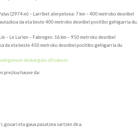
alas (2974 m) – Larribet aterpetxea: 7 km – 400 metroko desnibel
hautazkoa da eta beste 400 metroko desnibel positibo gehigarria du.
 Lie – Le Lurien – Fabreges: 16 km – 950 metroko desnibel
oa da eta beste 450 metroko desnibel positibo gehigarria du
e webgunean deskargatu ditzakezu.
en prezioa hauxe da:
i, gosari eta gaua pasatzea sartzen dira.