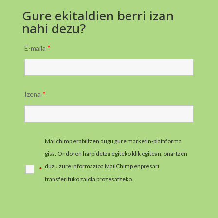
Gure ekitaldien berri izan
nahi dezu?
E-maila
*
Izena
*
Mailchimp erabiltzen dugu gure marketin-plataforma
gisa. Ondoren harpidetza egiteko klik egitean, onartzen
duzu zure informazioa MailChimp enpresari
*
transferituko zaiola prozesatzeko.
MailChimpen
pribatutasun-praktikei buruzko informazio gehiago jaso
ezazu hemen.