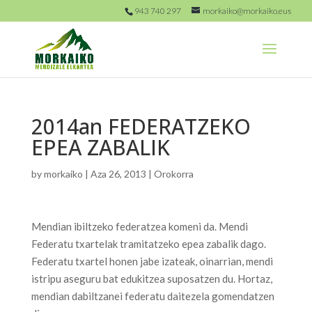
943 740 297
morkaiko@morkaiko.eus
2014an FEDERATZEKO
EPEA ZABALIK
by
morkaiko
|
Aza 26, 2013
|
Orokorra
Mendian ibiltzeko federatzea komeni da. Mendi
Federatu txartelak tramitatzeko epea zabalik dago.
Federatu txartel honen jabe izateak, oinarrian, mendi
istripu aseguru bat edukitzea suposatzen du. Hortaz,
mendian dabiltzanei federatu daitezela gomendatzen