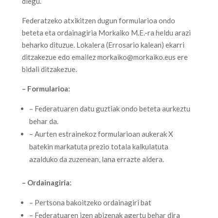
diegu.
Federatzeko atxikitzen dugun formularioa ondo
beteta eta ordainagiria Morkaiko M.E.-ra heldu arazi
beharko dituzue. Lokalera (Errosario kalean) ekarri
ditzakezue edo emailez morkaiko@morkaiko.eus ere
bidali ditzakezue.
– Formularioa:
– Federatuaren datu guztiak ondo beteta aurkeztu
behar da.
– Aurten estrainekoz formularioan aukerak X
batekin markatuta prezio totala kalkulatuta
azalduko da zuzenean, lana errazte aldera.
– Ordainagiria:
– Pertsona bakoitzeko ordainagiri bat
– Federatuaren izen abizenak agertu behar dira