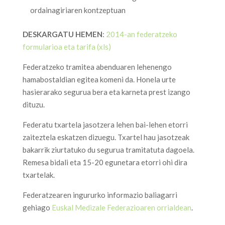
ordainagiriaren kontzeptuan
DESKARGATU HEMEN
:
2014-an federatzeko
formularioa eta tarifa (xls)
Federatzeko tramitea abenduaren lehenengo
hamabostaldian egitea komeni da. Honela urte
hasierarako segurua bera eta karneta prest izango
dituzu.
Federatu txartela jasotzera lehen bai-lehen etorri
zaiteztela eskatzen dizuegu. Txartel hau jasotzeak
bakarrik ziurtatuko du segurua tramitatuta dagoela.
Remesa bidali eta 15-20 egunetara etorri ohi dira
txartelak.
Federatzearen ingururko informazio baliagarri
gehiago
Euskal Medizale Federazioaren orrialdean
.