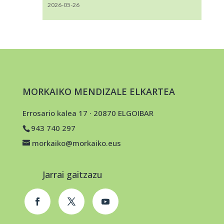
2026-05-26
MORKAIKO MENDIZALE ELKARTEA
Errosario kalea 17 · 20870 ELGOIBAR
943 740 297
morkaiko@morkaiko.eus
Jarrai gaitzazu