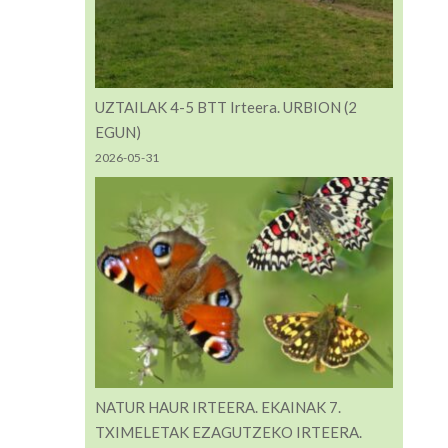
UZTAILAK 4-5 BTT Irteera. URBION (2
EGUN)
2026-05-31
NATUR HAUR IRTEERA. EKAINAK 7.
TXIMELETAK EZAGUTZEKO IRTEERA.