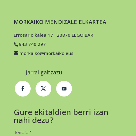
MORKAIKO MENDIZALE ELKARTEA
Errosario kalea 17 · 20870 ELGOIBAR
943 740 297
morkaiko@morkaiko.eus
Jarrai gaitzazu
Gure ekitaldien berri izan
nahi dezu?
E-maila
*