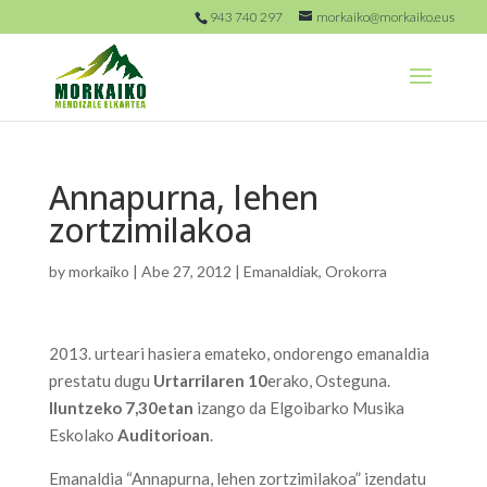
943 740 297
morkaiko@morkaiko.eus
Annapurna, lehen
zortzimilakoa
by
morkaiko
|
Abe 27, 2012
|
Emanaldiak
,
Orokorra
2013. urteari hasiera emateko, ondorengo emanaldia
prestatu dugu
Urtarrilaren 10
erako, Osteguna.
Iluntzeko 7,30etan
izango da Elgoibarko Musika
Eskolako
Auditorioan
.
Emanaldia “Annapurna, lehen zortzimilakoa” izendatu