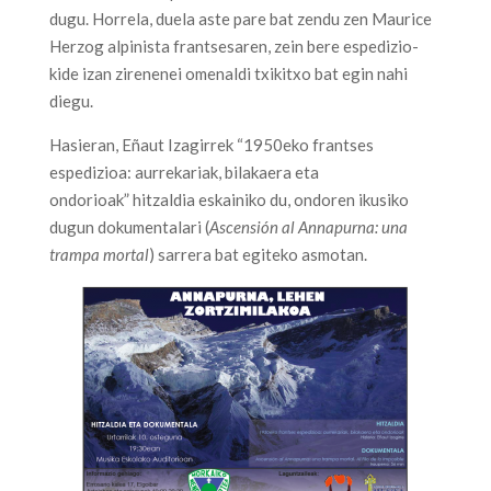
dugu. Horrela, duela aste pare bat zendu zen Maurice
Herzog alpinista frantsesaren, zein bere espedizio-
kide izan zirenenei omenaldi txikitxo bat egin nahi
diegu.
Hasieran, Eñaut Izagirrek “1950eko frantses
espedizioa: aurrekariak, bilakaera eta
ondorioak” hitzaldia eskainiko du, ondoren ikusiko
dugun dokumentalari (
Ascensión al Annapurna: una
trampa mortal
) sarrera bat egiteko asmotan.