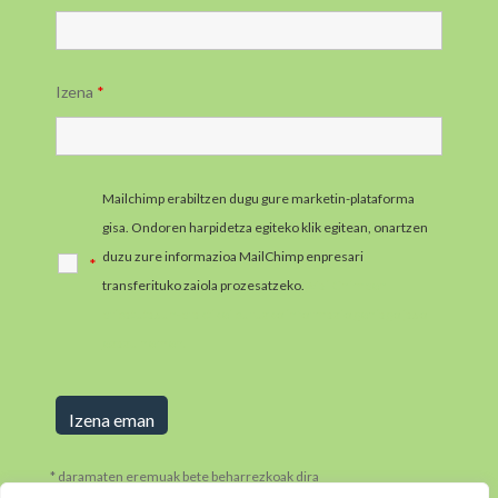
Izena
*
Mailchimp erabiltzen dugu gure marketin-plataforma
gisa. Ondoren harpidetza egiteko klik egitean, onartzen
duzu zure informazioa MailChimp enpresari
*
transferituko zaiola prozesatzeko.
MailChimpen
pribatutasun-praktikei buruzko informazio gehiago jaso
ezazu hemen.
* daramaten eremuak bete beharrezkoak dira