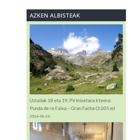
HISTORIKOA
AZKEN ALBISTEAK
Uztailak 18 eta 19, Pirinioetara irteera:
Punda de ra Faixa – Gran Facha (3.005 m)
2026-06-24