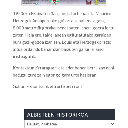
1950eko Ekainaren 3an, Louis Lachenal eta Maurice
Herzogek Annapurnako gailurra zapaltzeaz gain,
8.000 metrotik gorako mendi baten lehen igoera lortu
zuten. Hala ere, talde lanean egituratutako garaipen
hura gazi-gozoa izan zen, Louis eta Herzogek prezio
altua ordaindu behar izan baizuten gailurreraino
iristeagatik.
Kontakizun zirraragarri eta eder honen berri izan nahi
baduzu, zure zain egongo gara urte hasieran!
Gabon zoriontsuak eta urte berri on!
ALBISTEEN HISTORIKOA
ALBISTEEN