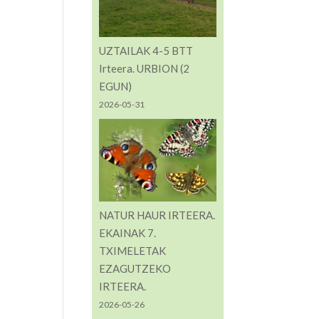
UZTAILAK 4-5 BTT
Irteera. URBION (2
EGUN)
2026-05-31
NATUR HAUR IRTEERA.
EKAINAK 7.
TXIMELETAK
EZAGUTZEKO
IRTEERA.
2026-05-26