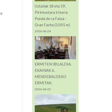
Uztailak 18 eta 19,
Pirinioetara irteera:
re
Punda de ra Faixa –
Gran Facha (3.005 m)
2026-06-24
ERMITEN IBILALDIA.
EKAINAK 6.
MENDEBALDEKO
ERMITAK.
2026-06-01