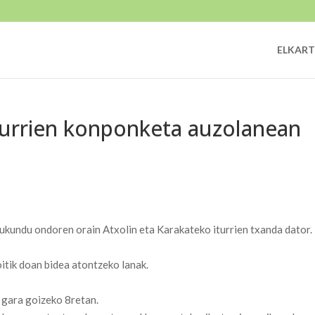
ELKART
iturrien konponketa auzolanean
ukundu ondoren orain Atxolin eta Karakateko iturrien txanda dator.
itik doan bidea atontzeko lanak.
 gara goizeko 8retan.