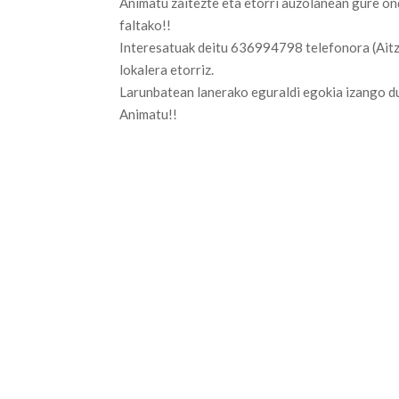
Animatu zaitezte eta etorri auzolanean gure on
faltako!!
Interesatuak deitu 636994798 telefonora (Ait
lokalera etorriz.
Larunbatean lanerako eguraldi egokia izango d
Animatu!!