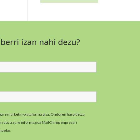
 berri izan nahi dezu?
gure marketin-plataforma gisa. Ondoren harpidetza
zen duzu zure informazioa MailChimp enpresari
atzeko.
MailChimpen pribatutasun-praktikei buruzko
zazu hemen.