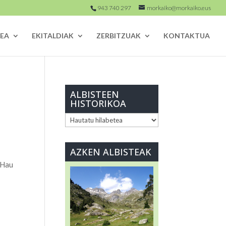
943 740 297
morkaiko@morkaiko.eus
EA
EKITALDIAK
ZERBITZUAK
KONTAKTUA
ALBISTEEN
HISTORIKOA
ALBISTEEN
HISTORIKOA
AZKEN ALBISTEAK
 Hau