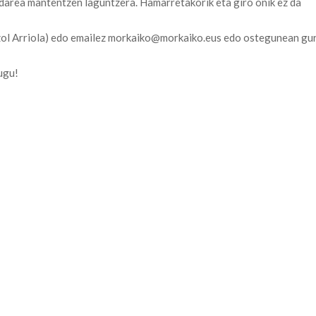
darea mantentzen laguntzera. Hamarretakorik eta giro onik ez da
zol Arriola) edo emailez morkaiko@morkaiko.eus edo ostegunean gu
ugu!