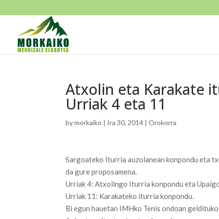
Atxolin eta Karakate 
Urriak 4 eta 11
by
morkaiko
|
Ira 30, 2014
|
Orokorra
Sargoateko Iturria auzolanean konpondu eta tx
da gure proposamena.
Urriak 4: Atxolingo Iturria konpondu eta Upaigo
Urriak 11: Karakateko iturria konpondu.
Bi egun hauetan IMHko Tenis ondoan geldituko