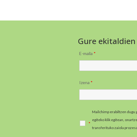
Gure ekitaldien
E-maila
*
Izena
*
Mailchimp erabiltzen dugu 
egiteko klik egitean, onart
*
transferituko zaiola prozes
informazio gehiago jaso e