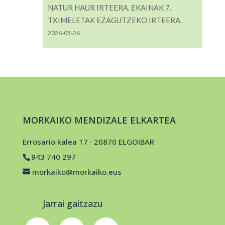
NATUR HAUR IRTEERA. EKAINAK 7.
TXIMELETAK EZAGUTZEKO IRTEERA.
2026-05-26
MORKAIKO MENDIZALE ELKARTEA
Errosario kalea 17 · 20870 ELGOIBAR
943 740 297
morkaiko@morkaiko.eus
Jarrai gaitzazu