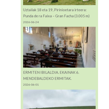
Uztailak 18 eta 19, Pirinioetara irteera:
Punda de ra Faixa – Gran Facha (3.005 m)
2026-06-24
ERMITEN IBILALDIA. EKAINAK 6.
MENDEBALDEKO ERMITAK.
2026-06-01