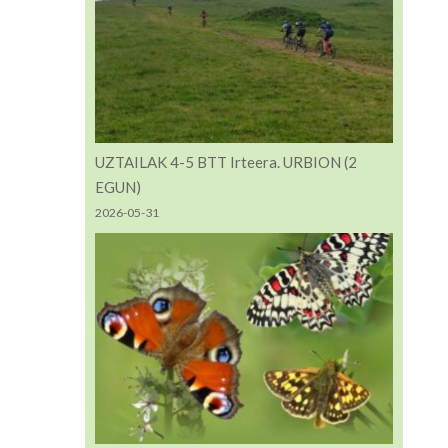
UZTAILAK 4-5 BTT Irteera. URBION (2
EGUN)
2026-05-31