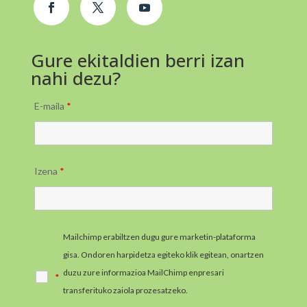
Gure ekitaldien berri izan
nahi dezu?
E-maila
*
Izena
*
Mailchimp erabiltzen dugu gure marketin-plataforma
gisa. Ondoren harpidetza egiteko klik egitean, onartzen
duzu zure informazioa MailChimp enpresari
*
transferituko zaiola prozesatzeko.
MailChimpen