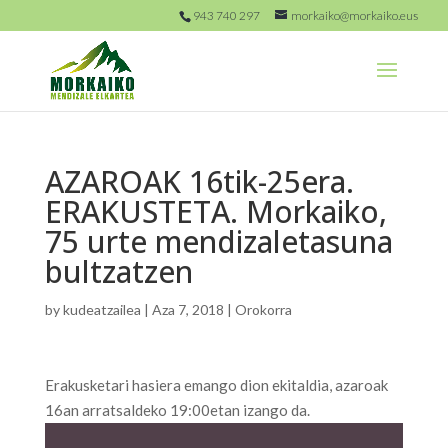
943 740 297
morkaiko@morkaiko.eus
AZAROAK 16tik-25era.
ERAKUSTETA. Morkaiko,
75 urte mendizaletasuna
bultzatzen
by
kudeatzailea
|
Aza 7, 2018
|
Orokorra
Erakusketari hasiera emango dion ekitaldia, azaroak
16an arratsaldeko 19:00etan izango da.