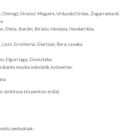
e
,
Oieregi
,
Oronoz-Mugaire
,
Urdazubi
/
Urdax
,
Zugarramurdi
.
ia
ne
,
Oleta
,
Ibardin
,
Biriatu
,
Hendaia
,
Hondarribia
.
e
,
Lezo
,
Errenteri
a
,
Oiartzun
,
Bera
,
Lesaka
.
en
,
Elgorriaga
,
Doneztebe
.
oibarko
musika
eskolatik
,
kotxeetan
.
una
ko
zerbitzua
eta
pentsio erdia)
ontu zenbakiak: