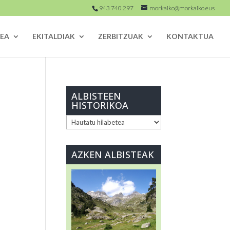
943 740 297
morkaiko@morkaiko.eus
EA
EKITALDIAK
ZERBITZUAK
KONTAKTUA
ALBISTEEN
HISTORIKOA
ALBISTEEN
HISTORIKOA
AZKEN ALBISTEAK