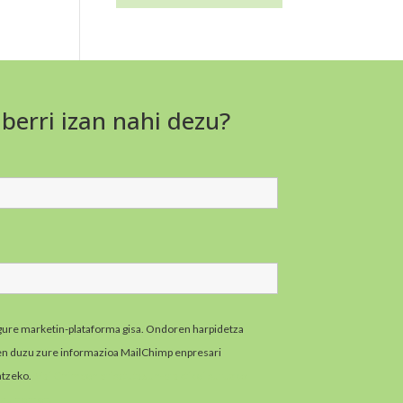
 berri izan nahi dezu?
gure marketin-plataforma gisa. Ondoren harpidetza
zen duzu zure informazioa MailChimp enpresari
atzeko.
MailChimpen pribatutasun-praktikei buruzko
zazu hemen.