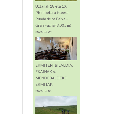
Uztailak 18 eta 19,
Pirinioetara irteera:
Punda de ra Faixa –
Gran Facha (3.005 m)
2026-06-24
ERMITEN IBILALDIA.
EKAINAK 6.
MENDEBALDEKO
ERMITAK.
2026-06-01