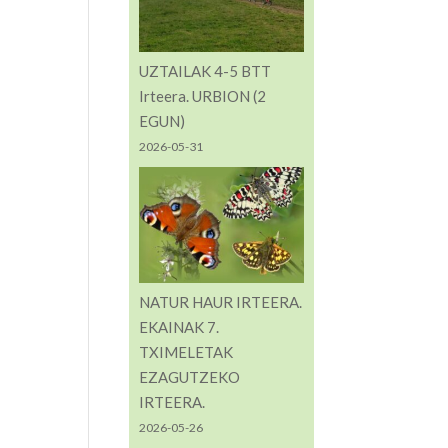
UZTAILAK 4-5 BTT
Irteera. URBION (2
EGUN)
2026-05-31
NATUR HAUR IRTEERA.
EKAINAK 7.
TXIMELETAK
EZAGUTZEKO
IRTEERA.
2026-05-26