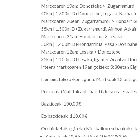
Martxoaren
19
an
:
Doneztebe
>
Zugarramurdi
40km | 1.300m
D+
Doneztebe
,
Legasa
,
Narbart
Martxoaren
20
ean
:
Zugarramurdi
>
Hondarrib
55km | 1.500m
D+
Zugarramurdi
, Ainhoa,
Azkai
Martxoaren
21
an
:
Hondarribia
>
Lesaka
50km | 1.400m
D+
Hondarribia
,
Pasai-Doniban
Martxoaren
12
an
:
Lesaka
>
Doneztebe
32km | 1.100m
D+
Lesaka
,
Igantzi
,
Arantza
,
Itur
Irteera
Martxoaren
19
an
goizeko
9:30etan
Elg
Izen emateko azken eguna: Martxoak 12 osteg
Prezioak: (
Maletak
alde
batetik
bestera
eruate
Bazkideak: 100,00€
Ez-bazkideak:
110,00€
Ordainketak egiteko Morkaikoren bankuko k
Kutxabank. 2095 5036 54 1060129326