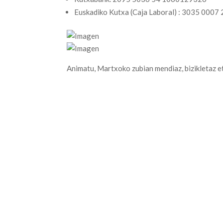
Euskadiko Kutxa (Caja Laboral) : 3035 000
Animatu, Martxoko zubian mendiaz, bizikletaz e