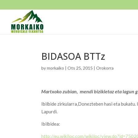
BIDASOA BTTz
by
morkaiko
|
Ots 25, 2015
|
Orokorra
Martxoko zubian, mendi bizikletaz eta lagun 
Ibilbide zirkularra,Donezteben hasi eta bukatu. 
Lapurdi.
Ibilbidea:
http://eu.wikiloc.com/wikiloc/view.do?id=750