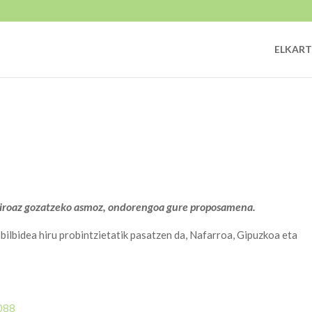
ELKART
giroaz gozatzeko asmoz, ondorengoa gure proposamena.
Ibilbidea hiru probintzietatik pasatzen da, Nafarroa, Gipuzkoa eta
2088