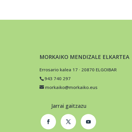
MORKAIKO MENDIZALE ELKARTEA
Errosario kalea 17 · 20870 ELGOIBAR
943 740 297
morkaiko@morkaiko.eus
Jarrai gaitzazu