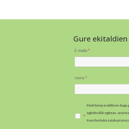
Gure ekitaldien
E-maila
*
Izena
*
Mailchimp erabiltzen dugu 
egiteko klik egitean, onart
*
transferituko zaiola prozes
informazio gehiago jaso e