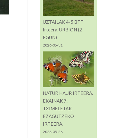
UZTAILAK 4-5 BTT
Irteera. URBION (2
EGUN)
2026-05-31
NATUR HAUR IRTEERA.
EKAINAK 7.
TXIMELETAK
EZAGUTZEKO
IRTEERA.
2026-05-26