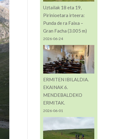
Uztailak 18 eta 19,
Pirinioetara irteera:
Punda de ra Faixa –
Gran Facha (3.005 m)
2026-06-24
ERMITEN IBILALDIA.
EKAINAK 6.
MENDEBALDEKO
ERMITAK.
2026-06-01