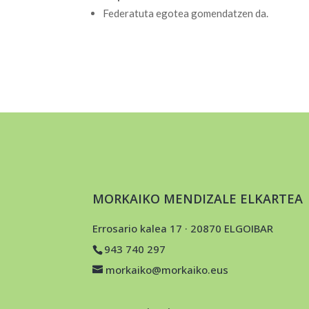
Federatuta egotea gomendatzen da.
MORKAIKO MENDIZALE ELKARTEA
Errosario kalea 17 · 20870 ELGOIBAR
943 740 297
morkaiko@morkaiko.eus