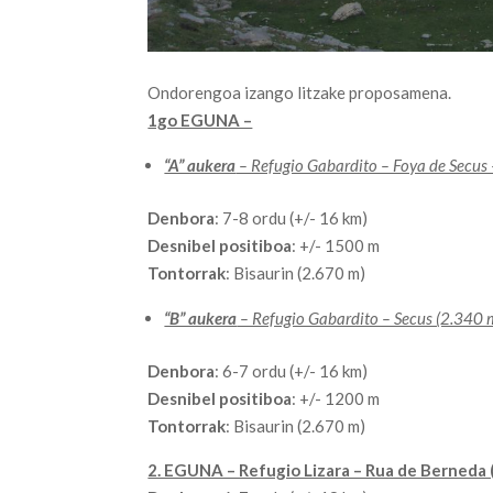
Ondorengoa izango litzake proposamena.
1go EGUNA –
“A” aukera
– Refugio Gabardito – Foya de Secus 
Denbora
: 7-8 ordu (+/- 16 km)
Desnibel positiboa
: +/- 1500 m
Tontorrak
: Bisaurin (2.670 m)
“B” aukera
– Refugio Gabardito – Secus (2.340 m
Denbora
: 6-7 ordu (+/- 16 km)
Desnibel positiboa
: +/- 1200 m
Tontorrak
: Bisaurin (2.670 m)
2. EGUNA – Refugio Lizara – Rua de Berneda 