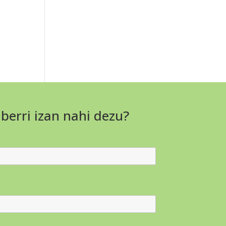
 berri izan nahi dezu?