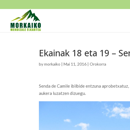
Ekainak 18 eta 19 – S
by
morkaiko
|
Mai 11, 2016
|
Orokorra
Senda de Camile ibilbide entzuna aprobetxatuz,
aukera luzatzen dizuegu.