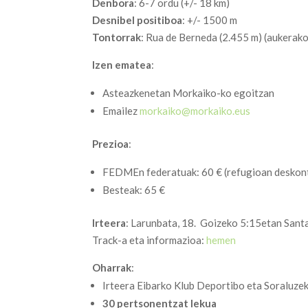
Denbora
: 6-7 ordu (+/- 18 km)
Desnibel positiboa
: +/- 1500 m
Tontorrak
: Rua de Berneda (2.455 m) (aukerak
Izen ematea
:
Asteazkenetan Morkaiko-ko egoitzan
Emailez
morkaiko@morkaiko.eus
Prezioa
:
FEDMEn federatuak: 60 € (refugioan deskon
Besteak: 65 €
Irteera
: Larunbata, 18. Goizeko 5:15etan Sant
Track-a eta informazioa:
hemen
Oharrak
:
Irteera Eibarko Klub Deportibo eta Soraluze
30 pertsonentzat lekua