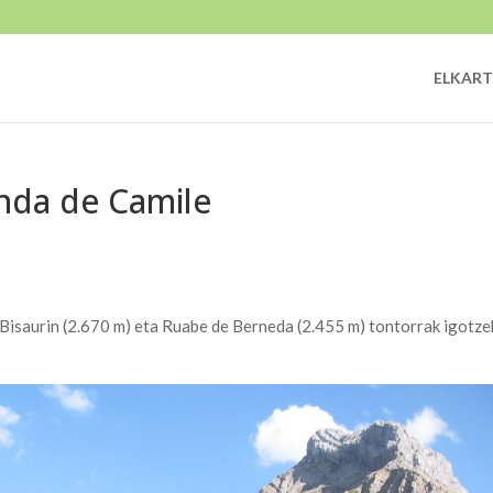
ELKART
enda de Camile
 Bisaurin (2.670 m) eta Ruabe de Berneda (2.455 m) tontorrak igotz