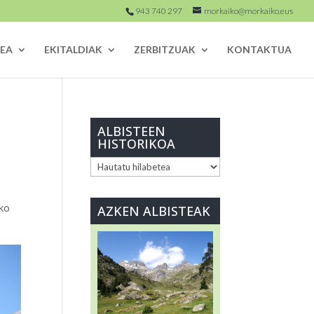
943 740 297
morkaiko@morkaiko.eus
EA
EKITALDIAK
ZERBITZUAK
KONTAKTUA
ALBISTEEN
HISTORIKOA
ALBISTEEN
HISTORIKOA
eko
AZKEN ALBISTEAK