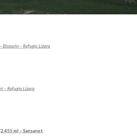
– Bisaurin – Refugio Lizara
) – Refugio Lizara
(2.455 m) – Sansanet