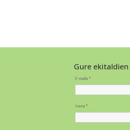
Gure ekitaldien
E-maila
*
Izena
*