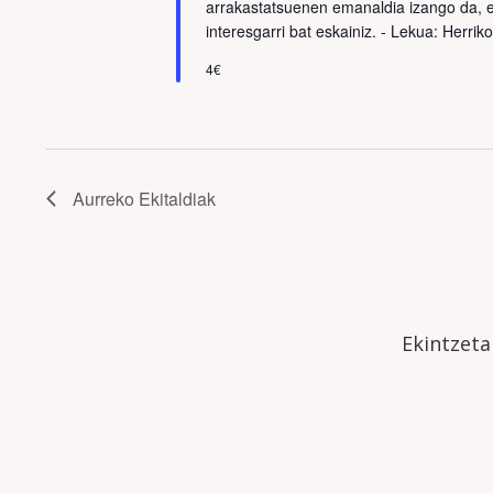
arrakastatsuenen emanaldia izango da, e
interesgarri bat eskainiz. - Lekua: Herrik
4€
Aurreko
Ekitaldiak
Ekintzet