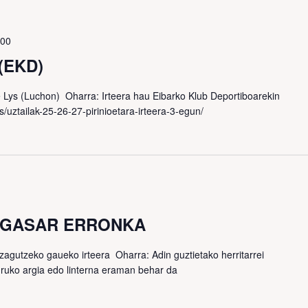
:00
(EKD)
 Lys (Luchon) Oharra: Irteera hau Eibarko Klub Deportiboarekin
s/uztailak-25-26-27-pirinioetara-irteera-3-egun/
AGASAR ERRONKA
agutzeko gaueko irteera Oharra: Adin guztietako herritarrei
ruko argia edo linterna eraman behar da