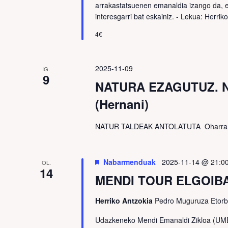
arrakastatsuenen emanaldia izango da, e
interesgarri bat eskainiz. - Lekua: Herrik
4€
2025-11-09
IG.
9
NATURA EZAGUTUZ. Nag
(Hernani)
NATUR TALDEAK ANTOLATUTA Oharra
Nabarmenduak
2025-11-14 @ 21:0
OL.
14
MENDI TOUR ELGOIBA
Herriko Antzokia
Pedro Muguruza Etorb
Udazkeneko Mendi Emanaldi Zikloa (UMEZ