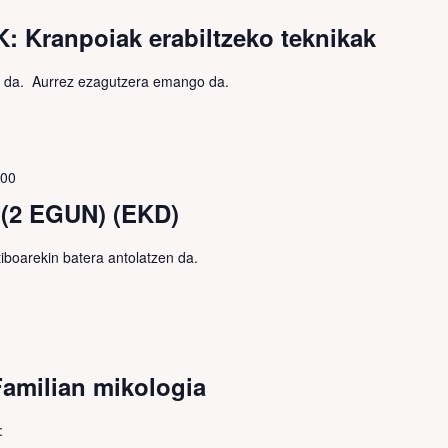
 Kranpoiak erabiltzeko teknikak
da. Aurrez ezagutzera emango da.
:00
) (2 EGUN) (EKD)
iboarekin batera antolatzen da.
milian mikologia
: