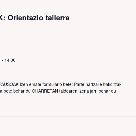
Orientazio tailerra
0
-
14:00
USOAK Izen emate formulario bete: Parte hartzaile bakoitzak
oa bete behar du OHARRETAN taldearen izena jarri behar du