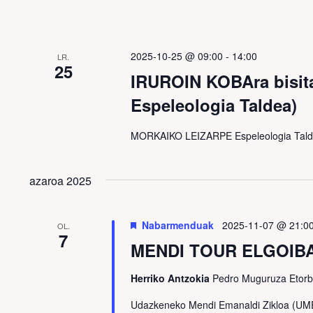
2025-10-25 @ 09:00
-
14:00
LR.
25
IRUROIN KOBAra bisi
Espeleologia Taldea)
MORKAIKO LEIZARPE Espeleologia Ta
azaroa 2025
Nabarmenduak
2025-11-07 @ 21:0
OL.
7
MENDI TOUR ELGOIBA
Herriko Antzokia
Pedro Muguruza Etorb
Udazkeneko Mendi Emanaldi Zikloa (UMEZ