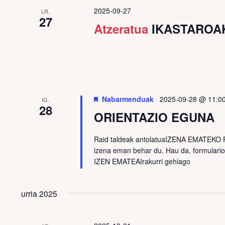
2025-09-27
LR.
27
Atzeratua
IKASTAROAK: 
Nabarmenduak
2025-09-28 @ 11:0
IG.
28
ORIENTAZIO EGUNA
Raid taldeak antolatuaIZENA EMATEKO PA
izena eman behar du. Hau da, formulari
IZEN EMATEA
Irakurri gehiago
urria 2025