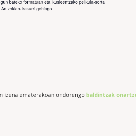
gun bateko formatuan eta ikusleentzako pelikula-sorta
o Antzokian-
Irakurri gehiago
an izena ematerakoan ondorengo
baldintzak onartz