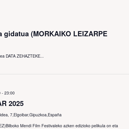
ta gidatua (MORKAIKO LEIZARPE
ldea DATA ZEHAZTEKE...
0
-
23:00
R 2025
idea, 7,Elgoibar,Gipuzkoa,España
)Bilboko Mendi Film Festivaleko azken edizioko pelikula on eta