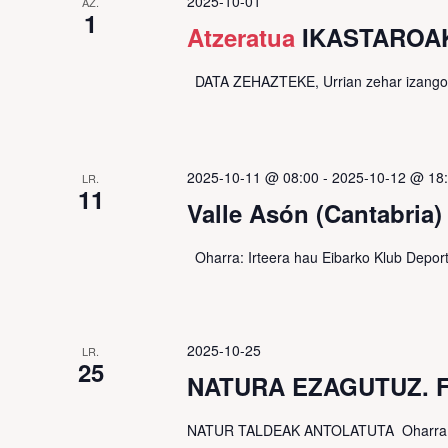
2025-10-01
AZ.
1
Atzeratua
IKASTAROAK:
DATA ZEHAZTEKE, Urrian zehar izango 
2025-10-11 @ 08:00
-
2025-10-12 @ 18
LR.
11
Valle Asón (Cantabria
Oharra: Irteera hau Eibarko Klub Deport
2025-10-25
LR.
25
NATURA EZAGUTUZ. Fa
NATUR TALDEAK ANTOLATUTA Oharra