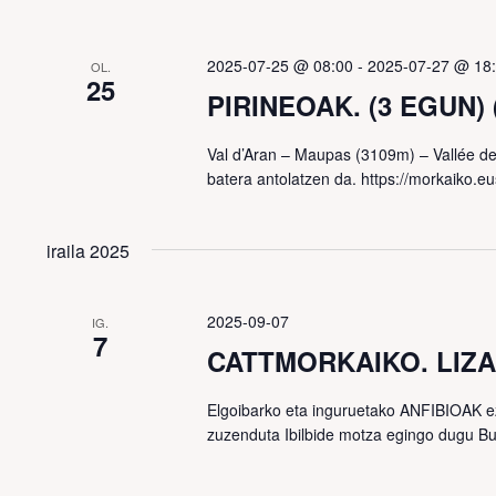
2025-07-25 @ 08:00
-
2025-07-27 @ 18
OL.
25
PIRINEOAK. (3 EGUN) 
Val d’Aran – Maupas (3109m) – Vallée de
batera antolatzen da. https://morkaiko.eu
iraila 2025
2025-09-07
IG.
7
CATTMORKAIKO. LIZ
Elgoibarko eta inguruetako ANFIBIOAK ez
zuzenduta Ibilbide motza egingo dugu Bu