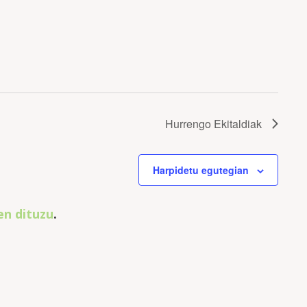
Hurrengo
Ekitaldiak
Harpidetu egutegian
en dituzu
.