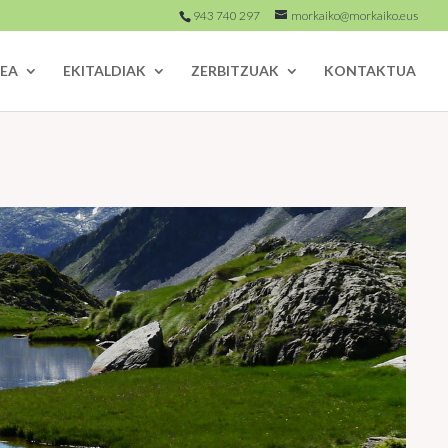
943 740 297
morkaiko@morkaiko.eus
EA
EKITALDIAK
ZERBITZUAK
KONTAKTUA