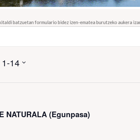
Ekitaldi batzuetan formulario bidez izen-ematea burutzeko aukera iza
11-14
RKE NATURALA (Egunpasa)