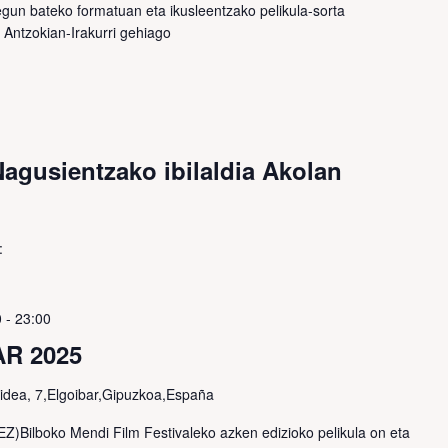
gun bateko formatuan eta ikusleentzako pelikula-sorta
o Antzokian-
Irakurri gehiago
usientzako ibilaldia Akolan
:
0
-
23:00
R 2025
idea, 7,Elgoibar,Gipuzkoa,España
)Bilboko Mendi Film Festivaleko azken edizioko pelikula on eta