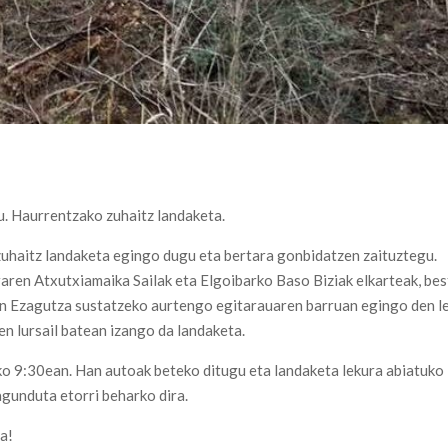
u. Haurrentzako zuhaitz landaketa.
zuhaitz landaketa egingo dugu eta bertara gonbidatzen zaituztegu.
aren Atxutxiamaika Sailak eta Elgoibarko Baso Biziak elkarteak, bes
en Ezagutza sustatzeko aurtengo egitarauaren barruan egingo den l
n lursail batean izango da landaketa.
o 9:30ean. Han autoak beteko ditugu eta landaketa lekura abiatuko
agunduta etorri beharko dira.
a!