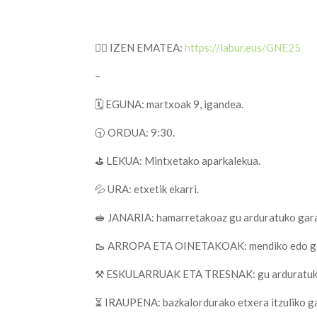
✍🏻 IZEN EMATEA:
https://labur.eus/GNE25
–
🗓️ EGUNA: martxoak 9, igandea.
🕤 ORDUA: 9:30.
⛳ LEKUA: Mintxetako aparkalekua.
💦 URA: etxetik ekarri.
🥪 JANARIA: hamarretakoaz gu arduratuko gar
🥾 ARROPA ETA OINETAKOAK: mendiko edo gom
⚒️ ESKULARRUAK ETA TRESNAK: gu arduratuko 
⏳ IRAUPENA: bazkalordurako etxera itzuliko g