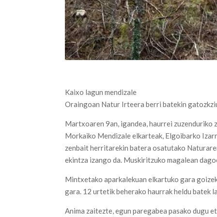
Kaixo lagun mendizale
Oraingoan Natur Irteera berri batekin gatozkzi
Martxoaren 9an, igandea, haurrei zuzenduriko 
Morkaiko Mendizale elkarteak, Elgoibarko Izarr
zenbait herritarekin batera osatutako Naturar
ekintza izango da. Muskiritzuko magalean dagoe
Mintxetako aparkalekuan elkartuko gara goizek
gara. 12 urtetik beherako haurrak heldu batek l
Anima zaitezte, egun paregabea pasako dugu et