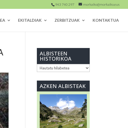
943 740 297
morkaiko@morkaiko.eus
EA
EKITALDIAK
ZERBITZUAK
KONTAKTUA
A
ALBISTEEN
HISTORIKOA
ALBISTEEN
HISTORIKOA
AZKEN ALBISTEAK