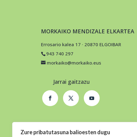
MORKAIKO MENDIZALE ELKARTEA
Errosario kalea 17 · 20870 ELGOIBAR
943 740 297
morkaiko@morkaiko.eus
Jarrai gaitzazu
Zure pribatutasuna balioesten dugu