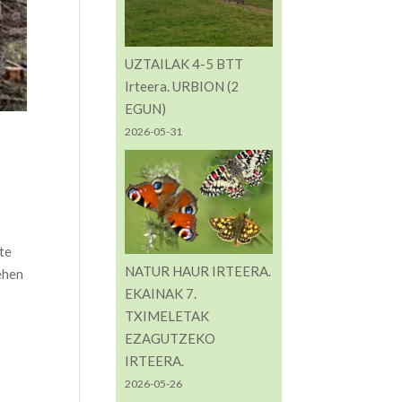
UZTAILAK 4-5 BTT
Irteera. URBION (2
EGUN)
2026-05-31
te
NATUR HAUR IRTEERA.
ehen
EKAINAK 7.
TXIMELETAK
EZAGUTZEKO
IRTEERA.
2026-05-26