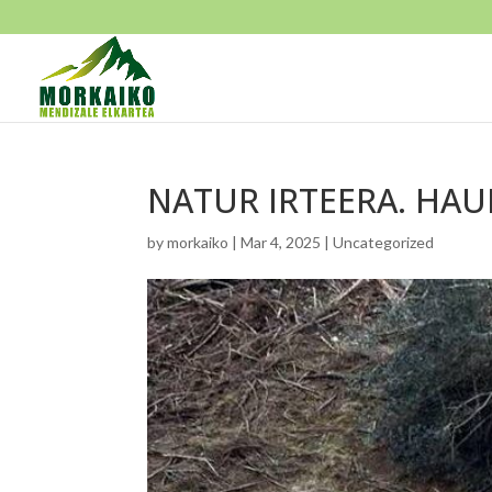
NATUR IRTEERA. HA
by
morkaiko
|
Mar 4, 2025
|
Uncategorized