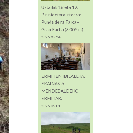
Uztailak 18 eta 19,
Pirinioetara irteera:
Punda de ra Faixa –
Gran Facha (3.005 m)
2026-06-24
ERMITEN IBILALDIA.
EKAINAK 6.
MENDEBALDEKO
ERMITAK.
2026-06-01