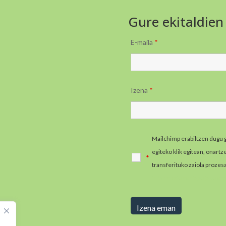
Gure ekitaldien
E-maila
*
Izena
*
Mailchimp erabiltzen dugu 
egiteko klik egitean, onart
*
transferituko zaiola prozes
informazio gehiago jaso e