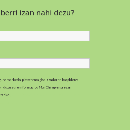
 berri izan nahi dezu?
gure marketin-plataforma gisa. Ondoren harpidetza
zen duzu zure informazioa MailChimp enpresari
atzeko.
MailChimpen pribatutasun-praktikei buruzko
zazu hemen.