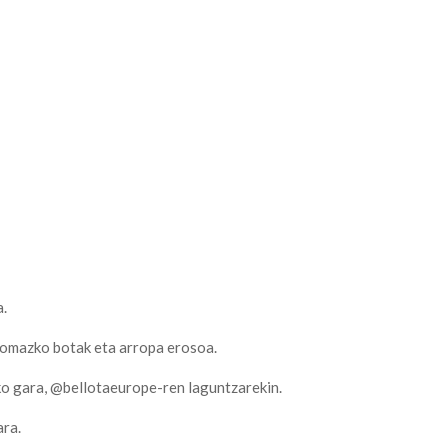
a.
azko botak eta arropa erosoa.
gara, @bellotaeurope-ren laguntzarekin.
ara.