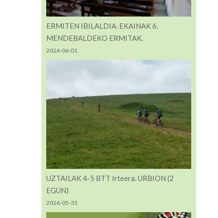
ERMITEN IBILALDIA. EKAINAK 6.
MENDEBALDEKO ERMITAK.
2026-06-01
UZTAILAK 4-5 BTT Irteera. URBION (2
EGUN)
2026-05-31