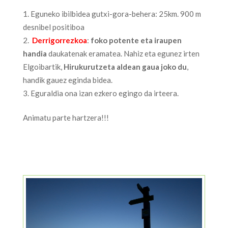
Eguneko ibilbidea gutxi-gora-behera: 25km. 900 m
desnibel positiboa
Derrigorrezkoa
:
foko potente eta iraupen
handia
daukatenak eramatea. Nahiz eta egunez irten
Elgoibartik,
Hirukurutzeta aldean gaua joko du
,
handik gauez eginda bidea.
Eguraldia ona izan ezkero egingo da irteera.
Animatu parte hartzera!!!