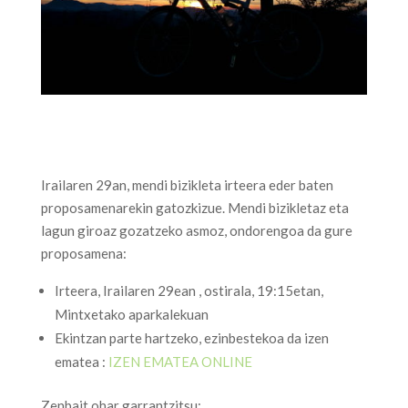
Irailaren 29an, mendi bizikleta irteera eder baten
proposamenarekin gatozkizue. Mendi bizikletaz eta
lagun giroaz gozatzeko asmoz, ondorengoa da gure
proposamena:
Irteera, Irailaren 29ean , ostirala, 19:15etan,
Mintxetako aparkalekuan
Ekintzan parte hartzeko, ezinbestekoa da izen
ematea :
IZEN EMATEA ONLINE
Zenbait ohar garrantzitsu: