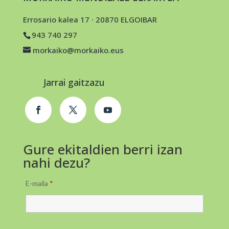
Errosario kalea 17 · 20870 ELGOIBAR
943 740 297
morkaiko@morkaiko.eus
Jarrai gaitzazu
Gure ekitaldien berri izan
nahi dezu?
E-maila
*