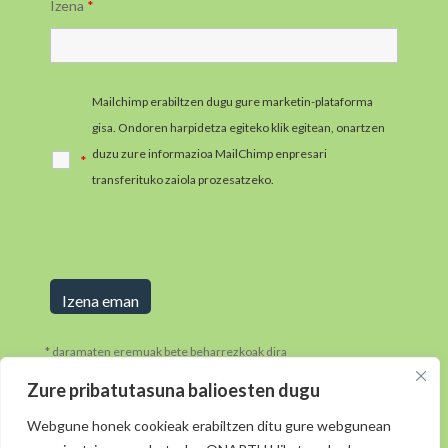
Izena
*
Mailchimp erabiltzen dugu gure marketin-plataforma
gisa. Ondoren harpidetza egiteko klik egitean, onartzen
duzu zure informazioa MailChimp enpresari
*
transferituko zaiola prozesatzeko.
MailChimpen
pribatutasun-praktikei buruzko informazio gehiago jaso
ezazu hemen.
* daramaten eremuak bete beharrezkoak dira
Zure pribatutasuna balioesten dugu
Webgune honek cookieak erabiltzen ditu gure webgunean