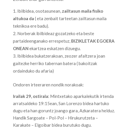
Ibilbidea, osotasunean,
zailtasun maila fisiko
altukoa da
( eta zenbait tarteetan zailtasun maila
teknikoa ere badu).
Norberak ibilbideaz gozatzeko eta beste
partaideenganako errespetuz,
BIZIKLETAK EGOERA
ONEAN
ekartzea eskatzen dizuegu.
Ibilbidea bukatzerakoan, zeozer afaltzera joan
gaitezke herriko tabernan batera ( bakoitzak
ordainduko du afaria)
Ondoren irteeraren nondik norakoak:
Irailak 29, ostirala:
Mintxetako aparkalekutik irtenda
arratsaldeko 19:15ean, San Lorenzo bidea hartuko
dugu eta han goruntz joango gara, Azkaratera helduz.
Handik Sargoate – Pol-Pol – Hirukurutzeta –
Karakate – Elgoibar bidea burutuko dugu.