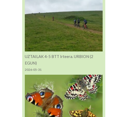
UZTAILAK 4-5 BTT Irteera. URBION (2
EGUN)
2026-05-31