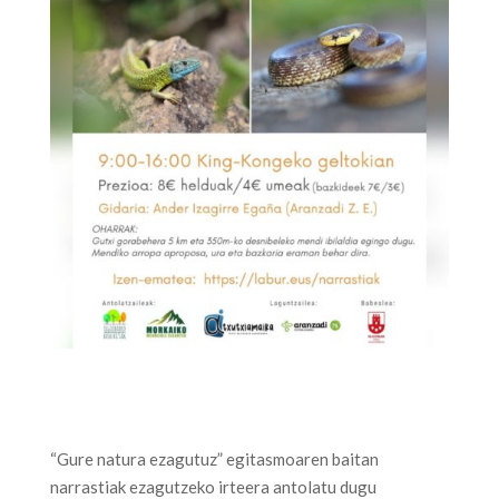
“Gure natura ezagutuz” egitasmoaren baitan
narrastiak ezagutzeko irteera antolatu dugu