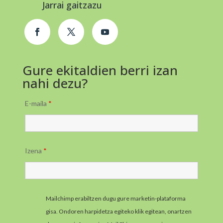
Jarrai gaitzazu
Gure ekitaldien berri izan
nahi dezu?
E-maila
*
Izena
*
Mailchimp erabiltzen dugu gure marketin-plataforma
gisa. Ondoren harpidetza egiteko klik egitean, onartzen