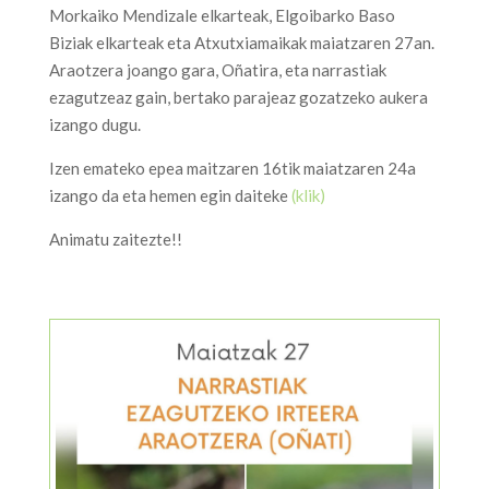
Morkaiko Mendizale elkarteak, Elgoibarko Baso
Biziak elkarteak eta Atxutxiamaikak maiatzaren 27an.
Araotzera joango gara, Oñatira, eta narrastiak
ezagutzeaz gain, bertako parajeaz gozatzeko aukera
izango dugu.
Izen emateko epea maitzaren 16tik maiatzaren 24a
izango da eta hemen egin daiteke
(klik)
Animatu zaitezte!!