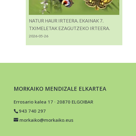
NATUR HAUR IRTEERA. EKAINAK 7.
TXIMELETAK EZAGUTZEKO IRTEERA.
2026-05-26
MORKAIKO MENDIZALE ELKARTEA
Errosario kalea 17 · 20870 ELGOIBAR
943 740 297
morkaiko@morkaiko.eus