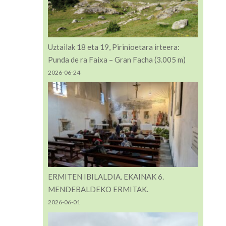
Uztailak 18 eta 19, Pirinioetara irteera:
Punda de ra Faixa – Gran Facha (3.005 m)
2026-06-24
ERMITEN IBILALDIA. EKAINAK 6.
MENDEBALDEKO ERMITAK.
2026-06-01