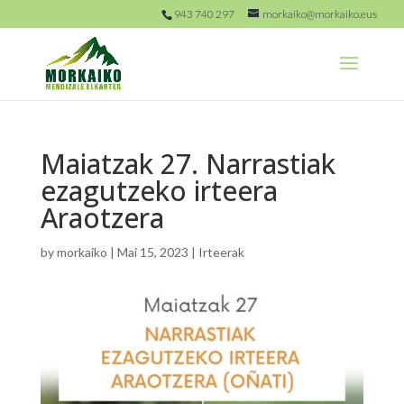
943 740 297
morkaiko@morkaiko.eus
Maiatzak 27. Narrastiak
ezagutzeko irteera
Araotzera
by
morkaiko
|
Mai 15, 2023
|
Irteerak