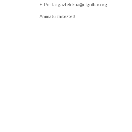
E-Posta: gaztelekua@elgoibar.org
Animatu zaitezte!!