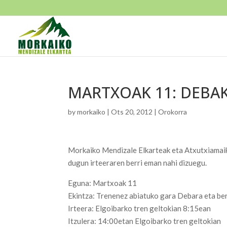
MARTXOAK 11: DEBAK
by
morkaiko
|
Ots 20, 2012
|
Orokorra
Morkaiko Mendizale Elkarteak eta Atxutxiamaika
dugun irteeraren berri eman nahi dizuegu.
Eguna: Martxoak 11
Ekintza: Trenenez abiatuko gara Debara eta be
Irteera: Elgoibarko tren geltokian 8:15ean
Itzulera: 14:00etan Elgoibarko tren geltokian