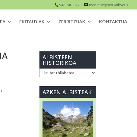
943 740 297
morkaiko@morkaiko.eus
EA
EKITALDIAK
ZERBITZUAK
KONTAKTUA
IA
ALBISTEEN
HISTORIKOA
ALBISTEEN
HISTORIKOA
u
AZKEN ALBISTEAK