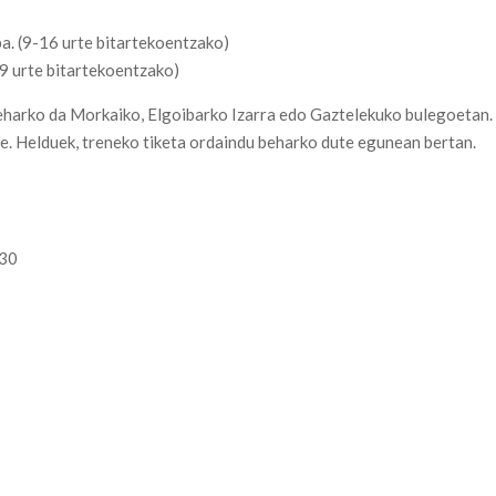
eba. (9-16 urte bitartekoentzako)
-9 urte bitartekoentzako)
harko da Morkaiko, Elgoibarko Izarra edo Gaztelekuko bulegoetan.
e. Helduek, treneko tiketa ordaindu beharko dute egunean bertan.
:30