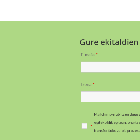
Gure ekitaldien
E-maila
*
Izena
*
Mailchimp erabiltzen dugu 
egiteko klik egitean, onart
*
transferituko zaiola prozes
informazio gehiago jaso e