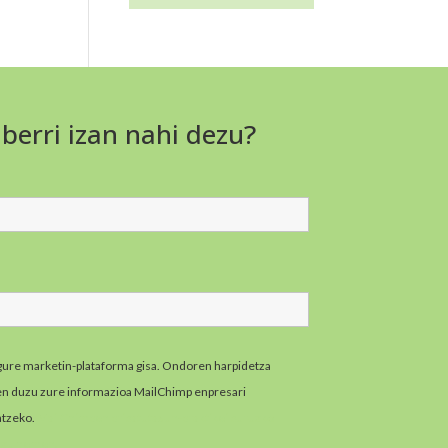
 berri izan nahi dezu?
gure marketin-plataforma gisa. Ondoren harpidetza
zen duzu zure informazioa MailChimp enpresari
atzeko.
MailChimpen pribatutasun-praktikei buruzko
zazu hemen.