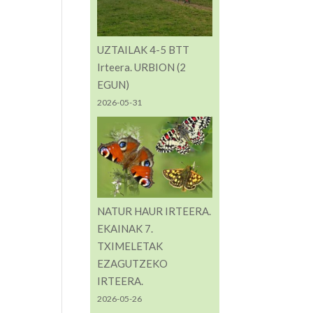
UZTAILAK 4-5 BTT
Irteera. URBION (2
EGUN)
2026-05-31
NATUR HAUR IRTEERA.
EKAINAK 7.
TXIMELETAK
EZAGUTZEKO
IRTEERA.
2026-05-26