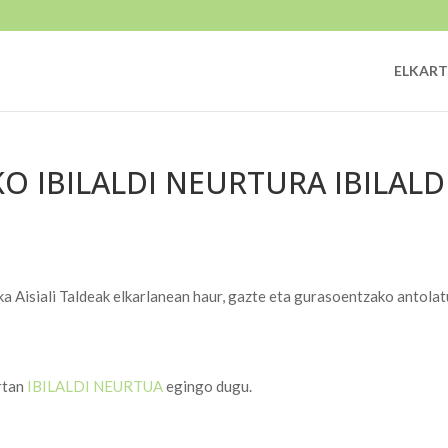
ELKART
O IBILALDI NEURTURA IBILALD
 Aisiali Taldeak elkarlanean haur, gazte eta gurasoentzako antolat
rtan
IBILALDI NEURTUA
egingo dugu.