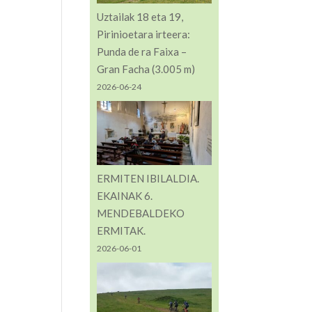
Uztailak 18 eta 19,
Pirinioetara irteera:
Punda de ra Faixa –
Gran Facha (3.005 m)
2026-06-24
ERMITEN IBILALDIA.
EKAINAK 6.
MENDEBALDEKO
ERMITAK.
2026-06-01