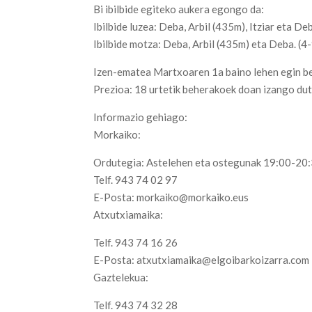
Bi ibilbide egiteko aukera egongo da:
Ibilbide luzea: Deba, Arbil (435m), Itziar eta D
Ibilbide motza: Deba, Arbil (435m) eta Deba. (4
Izen-ematea Martxoaren 1a baino lehen egin be
Prezioa: 18 urtetik beherakoek doan izango dut
Informazio gehiago:
Morkaiko:
Ordutegia: Astelehen eta ostegunak 19:00-20
Telf. 943 74 02 97
E-Posta: morkaiko@morkaiko.eus
Atxutxiamaika:
Telf. 943 74 16 26
E-Posta: atxutxiamaika@elgoibarkoizarra.com
Gaztelekua:
Telf. 943 74 32 28