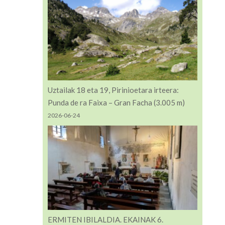
Uztailak 18 eta 19, Pirinioetara irteera:
Punda de ra Faixa – Gran Facha (3.005 m)
2026-06-24
ERMITEN IBILALDIA. EKAINAK 6.