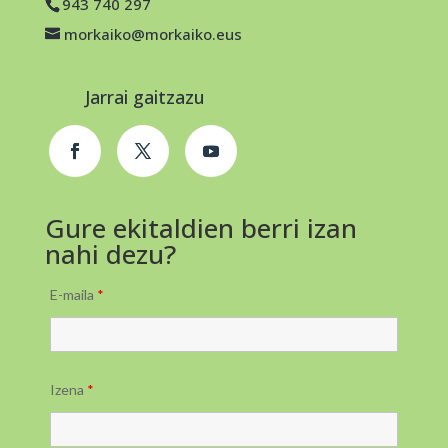
943 740 297
morkaiko@morkaiko.eus
Jarrai gaitzazu
Gure ekitaldien berri izan
nahi dezu?
E-maila
*
Izena
*