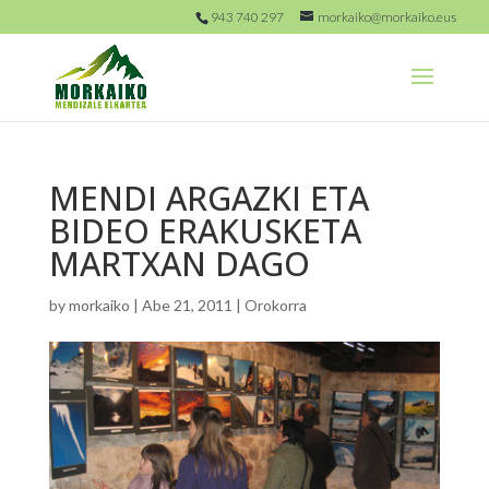
943 740 297
morkaiko@morkaiko.eus
MENDI ARGAZKI ETA
BIDEO ERAKUSKETA
MARTXAN DAGO
by
morkaiko
|
Abe 21, 2011
|
Orokorra