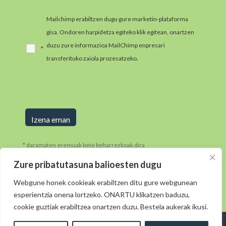
Mailchimp erabiltzen dugu gure marketin-plataforma
gisa. Ondoren harpidetza egiteko klik egitean, onartzen
duzu zure informazioa MailChimp enpresari
*
transferituko zaiola prozesatzeko.
MailChimpen
pribatutasun-praktikei buruzko informazio gehiago jaso
ezazu hemen.
* daramaten eremuak bete beharrezkoak dira
Zure pribatutasuna balioesten dugu
Webgune honek cookieak erabiltzen ditu gure webgunean
esperientzia onena lortzeko. ONARTU klikatzen baduzu,
cookie guztiak erabiltzea onartzen duzu. Bestela aukerak ikusi.
Diseinua: © 2021
· Morkaiko:
elkarmedia ( )
Lege