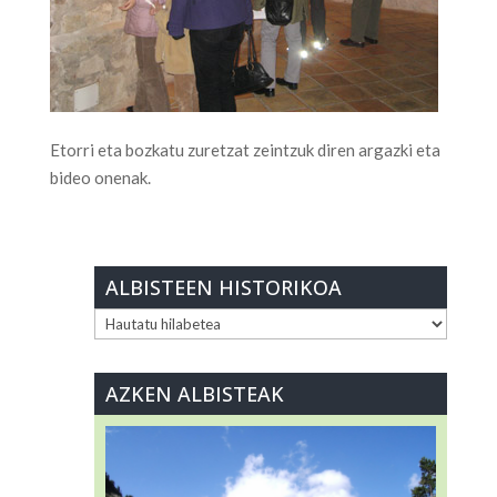
Etorri eta bozkatu zuretzat zeintzuk diren argazki eta
bideo onenak.
ALBISTEEN HISTORIKOA
ALBISTEEN
HISTORIKOA
AZKEN ALBISTEAK