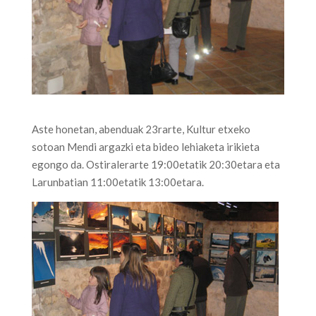
Aste honetan, abenduak 23rarte, Kultur etxeko
sotoan Mendi argazki eta bideo lehiaketa irikieta
egongo da. Ostiralerarte 19:00etatik 20:30etara eta
Larunbatian 11:00etatik 13:00etara.