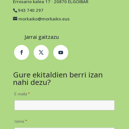
Errosario kalea 17 · 20870 ELGOIBAR
943 740 297
morkaiko@morkaiko.eus
Jarrai gaitzazu
Gure ekitaldien berri izan
nahi dezu?
E-maila
*
Izena
*