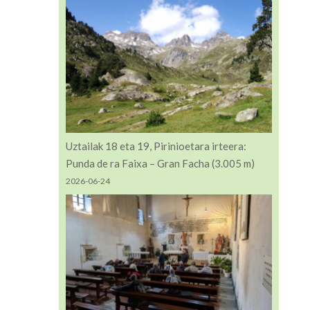
Uztailak 18 eta 19, Pirinioetara irteera:
Punda de ra Faixa – Gran Facha (3.005 m)
2026-06-24