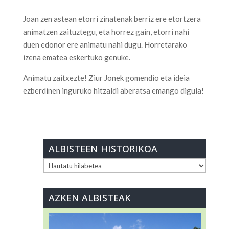
Joan zen astean etorri zinatenak berriz ere etortzera
animatzen zaituztegu, eta horrez gain, etorri nahi
duen edonor ere animatu nahi dugu. Horretarako
izena ematea eskertuko genuke.
Animatu zaitxezte! Ziur Jonek gomendio eta ideia
ezberdinen inguruko hitzaldi aberatsa emango digula!
ALBISTEEN HISTORIKOA
ALBISTEEN
HISTORIKOA
AZKEN ALBISTEAK