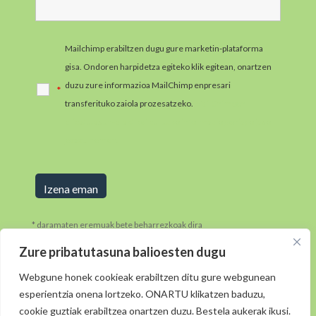
Mailchimp erabiltzen dugu gure marketin-plataforma
gisa. Ondoren harpidetza egiteko klik egitean, onartzen
duzu zure informazioa MailChimp enpresari
*
transferituko zaiola prozesatzeko.
MailChimpen
pribatutasun-praktikei buruzko informazio gehiago jaso
ezazu hemen.
* daramaten eremuak bete beharrezkoak dira
Zure pribatutasuna balioesten dugu
Webgune honek cookieak erabiltzen ditu gure webgunean
esperientzia onena lortzeko. ONARTU klikatzen baduzu,
cookie guztiak erabiltzea onartzen duzu. Bestela aukerak ikusi.