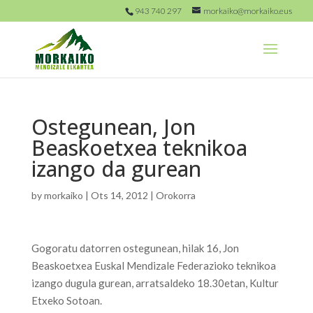
943 740 297
morkaiko@morkaiko.eus
Ostegunean, Jon
Beaskoetxea teknikoa
izango da gurean
by
morkaiko
|
Ots 14, 2012
|
Orokorra
Gogoratu datorren ostegunean, hilak 16, Jon
Beaskoetxea Euskal Mendizale Federazioko teknikoa
izango dugula gurean, arratsaldeko 18.30etan, Kultur
Etxeko Sotoan.