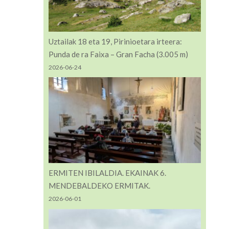
Uztailak 18 eta 19, Pirinioetara irteera:
Punda de ra Faixa – Gran Facha (3.005 m)
2026-06-24
ERMITEN IBILALDIA. EKAINAK 6.
MENDEBALDEKO ERMITAK.
2026-06-01