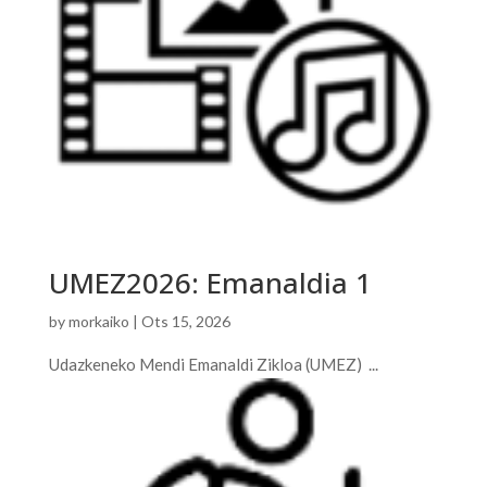
UMEZ2026: Emanaldia 1
by
morkaiko
|
Ots 15, 2026
Udazkeneko Mendi Emanaldi Zikloa (UMEZ) ...