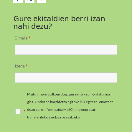
Gure ekitaldien berri izan
nahi dezu?
E-maila
*
Izena
*
Mailchimp erabiltzen dugu gure marketin-plataforma
gisa. Ondoren harpidetza egiteko klik egitean, onartzen
duzu zure informazioa MailChimp enpresari
*
transferituko zaiola prozesatzeko.
MailChimpen
pribatutasun-praktikei buruzko informazio gehiago jaso