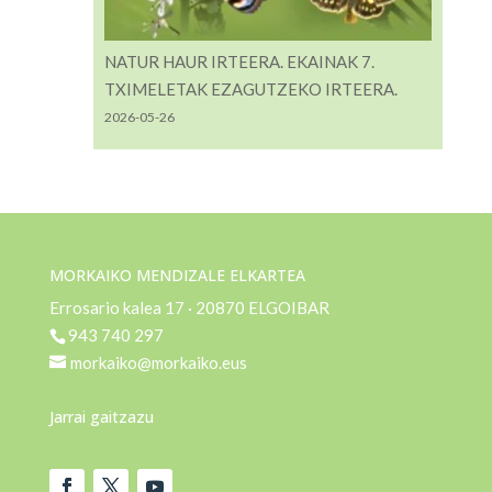
NATUR HAUR IRTEERA. EKAINAK 7.
TXIMELETAK EZAGUTZEKO IRTEERA.
2026-05-26
MORKAIKO MENDIZALE ELKARTEA
Errosario kalea 17 · 20870 ELGOIBAR
943 740 297
morkaiko@morkaiko.eus
Jarrai gaitzazu