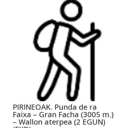
PIRINEOAK. Punda de ra
Faixa – Gran Facha (3005 m.)
– Wallon aterpea (2 EGUN)