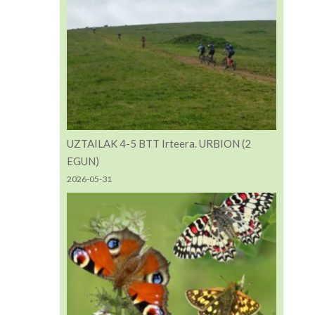
UZTAILAK 4-5 BTT Irteera. URBION (2
EGUN)
2026-05-31