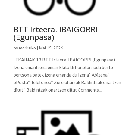
BTT Irteera. IBAIGORRI
(Egunpasa)
by
morkaiko
|
Mai 15, 2026
EKAINAK 13 BTT Irteera. IBAIGORRI (Egunpasa)
Izena emanIzena eman Ekitaldi honetan jada beste
pertsona batek izena emanda du Izena* Abizena*
ePosta* Telefonoa* Zure oharrak Baldintzak onartzen
ditut* Baldintzak onartzen ditut Comments...