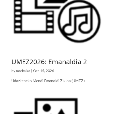
UMEZ2026: Emanaldia 2
by
morkaiko
|
Ots 15, 2026
Udazkeneko Mendi Emanaldi Zikloa (UMEZ) ...