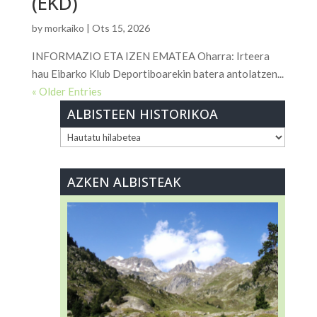
(EKD)
by
morkaiko
|
Ots 15, 2026
INFORMAZIO ETA IZEN EMATEA Oharra: Irteera
hau Eibarko Klub Deportiboarekin batera antolatzen...
« Older Entries
ALBISTEEN HISTORIKOA
ALBISTEEN
HISTORIKOA
AZKEN ALBISTEAK