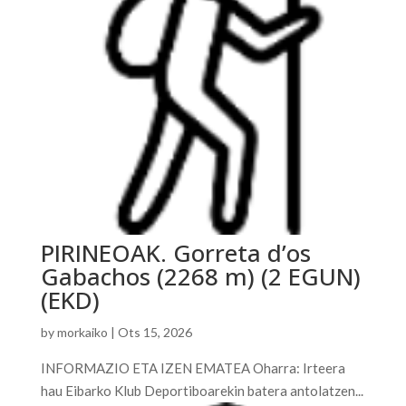
PIRINEOAK. Gorreta d’os
Gabachos (2268 m) (2 EGUN)
(EKD)
by
morkaiko
|
Ots 15, 2026
INFORMAZIO ETA IZEN EMATEA Oharra: Irteera
hau Eibarko Klub Deportiboarekin batera antolatzen...