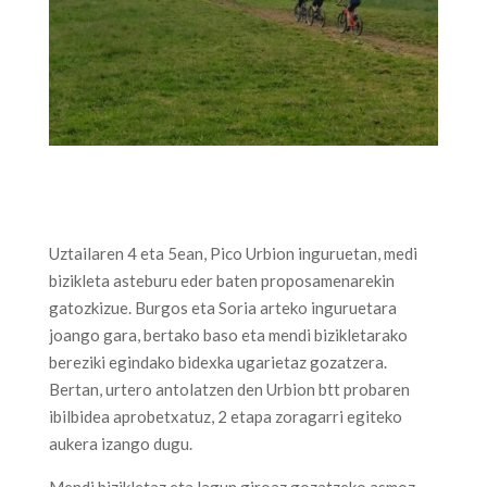
Uztailaren 4 eta 5ean, Pico Urbion inguruetan, medi
bizikleta asteburu eder baten proposamenarekin
gatozkizue. Burgos eta Soria arteko inguruetara
joango gara, bertako baso eta mendi bizikletarako
bereziki egindako bidexka ugarietaz gozatzera.
Bertan, urtero antolatzen den Urbion btt probaren
ibilbidea aprobetxatuz, 2 etapa zoragarri egiteko
aukera izango dugu.
Mendi bizikletaz eta lagun giroaz gozatzeko asmoz,