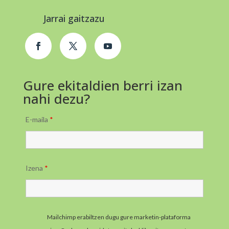
Jarrai gaitzazu
Gure ekitaldien berri izan
nahi dezu?
E-maila
*
Izena
*
Mailchimp erabiltzen dugu gure marketin-plataforma