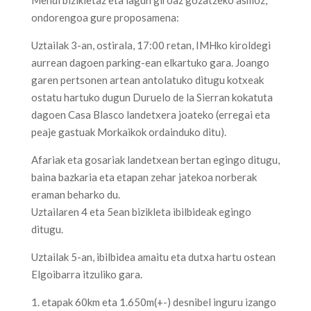
ondorengoa gure proposamena:
Uztailak 3-an, ostirala, 17:00 retan, IMHko kiroldegi
aurrean dagoen parking-ean elkartuko gara. Joango
garen pertsonen artean antolatuko ditugu kotxeak
ostatu hartuko dugun Duruelo de la Sierran kokatuta
dagoen Casa Blasco landetxera joateko (erregai eta
peaje gastuak Morkaikok ordainduko ditu).
Afariak eta gosariak landetxean bertan egingo ditugu,
baina bazkaria eta etapan zehar jatekoa norberak
eraman beharko du.
Uztailaren 4 eta 5ean bizikleta ibilbideak egingo
ditugu.
Uztailak 5-an, ibilbidea amaitu eta dutxa hartu ostean
Elgoibarra itzuliko gara.
1. etapak 60km eta 1.650m(+-) desnibel inguru izango