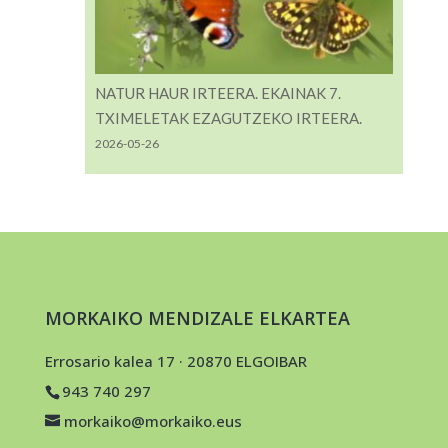
NATUR HAUR IRTEERA. EKAINAK 7.
TXIMELETAK EZAGUTZEKO IRTEERA.
2026-05-26
MORKAIKO MENDIZALE ELKARTEA
Errosario kalea 17 · 20870 ELGOIBAR
943 740 297
morkaiko@morkaiko.eus