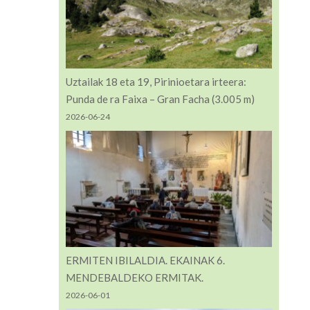
Uztailak 18 eta 19, Pirinioetara irteera:
Punda de ra Faixa – Gran Facha (3.005 m)
2026-06-24
ERMITEN IBILALDIA. EKAINAK 6.
MENDEBALDEKO ERMITAK.
2026-06-01