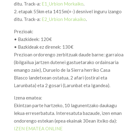
ditu. Track-a:
E1_Urbion Morkaiko
.
2. etapak 55km eta 1415m(+-) desnivel inguru izango
ditu. Track-a:
E2_Urbion Morakaiko
.
Prezioak:
• Bazkideek: 120€
• Bazkideak ez direnek: 130€
Prezioan ordorengo zerbitzuak daude barne: garraioa
(ibilgailua jartzen dutenei gastuetarako ordainsaria
emango zaie), Duruelo de la Sierra herriko Casa
Blasco landetxean ostatua, 2 afari (ostiral eta
Larunbata) eta 2 gosari (Larunbat eta Igandea).
Izena ematea:
Ekintzan parte hartzeko, 10 lagunentzako daukagu
lekua erreserbatuta. Interesatuta bazaude, izen eman
ondorengo estekan (epea ekainak 30ean itxiko da):
IZEN EMATEA ONLINE