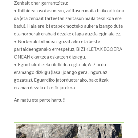
Zenbait ohar garrantzitsu:
• Ibilbidea, osotasunean, zailtasun maila fisiko altukoa
da (eta zenbait tarteetan zailtasun maila teknikoa ere
badu). Hala ere, bi etapek mozteko aukera izango dute
eta norberak erabaki dezake etapa guztia egin ala ez.
• Norberak ibilbideaz gozatzeko eta beste
partaideenganako errespetuz, BIZIKLETAK EGOERA
ONEAN ekartzea eskatzen dizuegu.
• Egun bakoitzeko ibilbidea egiteak, 6-7 ordu
eramango dizkigu (lasai joango gera, inguruaz
gozatuz). Eguardiko jatorduetarako, bakoitzak
eraman dezala etxetik jatekoa.
Animatu eta parte hartu!!