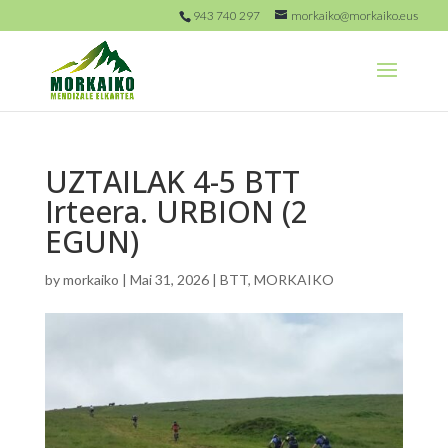
943 740 297
morkaiko@morkaiko.eus
UZTAILAK 4-5 BTT
Irteera. URBION (2
EGUN)
by
morkaiko
|
Mai 31, 2026
|
BTT
,
MORKAIKO