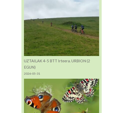
UZTAILAK 4-5 BTT Irteera. URBION (2
EGUN)
2026-05-31